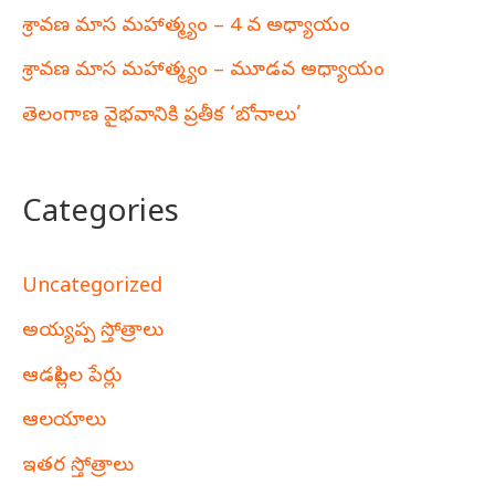
శ్రావణ మాస మహాత్మ్యం – 4 వ అధ్యాయం
శ్రావణ మాస మహాత్మ్యం – మూడవ అధ్యాయం
తెలంగాణ వైభవానికి ప్రతీక ‘బోనాలు’
Categories
Uncategorized
అయ్యప్ప స్తోత్రాలు
ఆడపిల్లల పేర్లు
ఆలయాలు
ఇతర స్తోత్రాలు