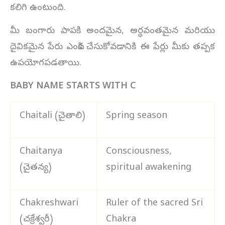
కలిగి ఉంటుంది.
మీ బంగారు పాపకి అందమైన, అర్థవంతమైన మరియు
దైవికమైన పేరు ఎంపిక చేసుకోవడానికి ఈ పేర్లు మీకు తప్పక
ఉపయోగపడతాయి.
BABY NAME STARTS WITH C
Chaitali (చైతాలి)
Spring season
Chaitanya
Consciousness,
(చైతన్య)
spiritual awakening
Chakreshwari
Ruler of the sacred Sri
(చక్రేశ్వరీ)
Chakra