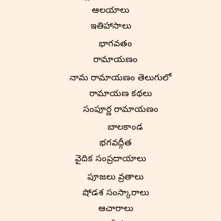
ఆలయాలు
ఇతిహాసాలు
భాగవతం
రామాయణం
నామ రామాయణం తెలుగులో
రామాయణ కథలు
సంపూర్ణ రామాయణం
బాలకాండ
భగవద్గీత
వైదిక సంప్రదాయాలు
పూజలు వ్రతాలు
షోడశ సంస్కారాలు
ఆచారాలు