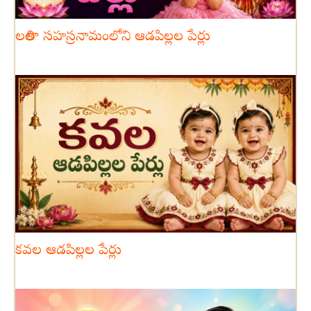
లలితా సహస్రనామంలోని ఆడపిల్లల పేర్లు
కవల ఆడపిల్లల పేర్లు