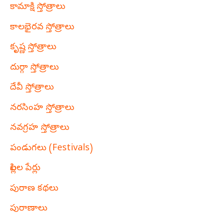
కామాక్షి స్తోత్రాలు
కాలభైరవ స్తోత్రాలు
కృష్ణ స్తోత్రాలు
దుర్గా స్తోత్రాలు
దేవీ స్తోత్రాలు
నరసింహ స్తోత్రాలు
నవగ్రహ స్తోత్రాలు
పండుగలు (Festivals)
పిల్లల పేర్లు
పురాణ కథలు
పురాణాలు