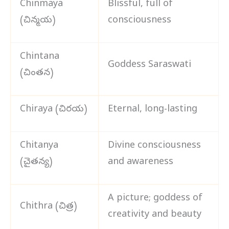
Chinmaya
Blissful, full of
(చిన్మయ)
consciousness
Chintana
Goddess Saraswati
(చింతన)
Chiraya (చిరయ)
Eternal, long-lasting
Chitanya
Divine consciousness
(చైతన్య)
and awareness
A picture; goddess of
Chithra (చిత్ర)
creativity and beauty