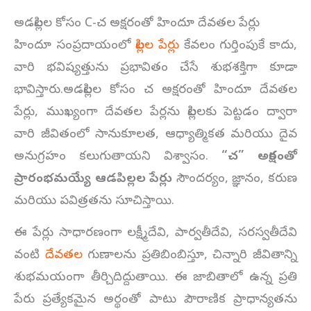
అడపిల్లల కోసం C-చ అక్షరంతో హిందూ దేవతల పేర్లు
హిందూ సంప్రదాయంలో
పిల్లల పేర్లు
కేవలం గుర్తింపుకే కాదు,
వారి భవిష్యత్తును ప్రభావితం చేసే శుభశక్తిగా కూడా
భావిస్తారు.అడపిల్లల కోసం చ అక్షరంతో హిందూ దేవతల
పేర్లు, ముఖ్యంగా దేవతల పేర్లను పిల్లలకు పెట్టడం ద్వారా
వారి జీవితంలో సానుకూలత, ఆధ్యాత్మికత మరియు దైవ
అనుగ్రహం కలుగుతాయని విశ్వాసం.
“చ” అక్షరంతో
ప్రారంభమయ్యే ఆడపిల్లల పేర్లు
సౌందర్యం, జ్ఞానం, కరుణ
మరియు పవిత్రతను సూచిస్తాయి.
ఈ పేర్లు సాధారణంగా లక్ష్మీదేవి, పార్వతీదేవి, సరస్వతీదేవి
వంటి
దేవతల
గుణాలను ప్రతిబింబిస్తూ, చిన్నారి జీవితాన్ని
శుభమయంగా తీర్చిదిద్దుతాయి. ఈ జాబితాలో ఉన్న ప్రతి
పేరు ప్రత్యేకమైన అర్థంతో పాటు పౌరాణిక ప్రాధాన్యతను