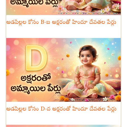
అడపిల్లల కోసం B-బ అక్షరంతో హిందూ దేవతల పేర్లు
అడపిల్లల కోసం D-ద అక్షరంతో హిందూ దేవతల పేర్లు