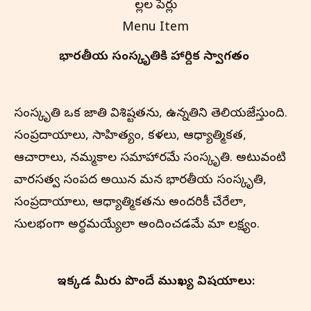
పిల్లల పేర్లు
Menu Item
భారతీయ సంస్కృతి‌కి హార్దిక స్వాగతం
సంస్కృతి ఒక జాతి విశిష్టతను, ఉన్నతిని తెలియజేస్తుంది.
సంప్రదాయాలు, సాహిత్యం, కళలు, ఆధ్యాత్మికత,
ఆచారాలు, నమ్మకాల సమాహారమే సంస్కృతి. అటువంటి
వారసత్వ సంపద అయిన మన భారతీయ సంస్కృతి,
సంప్రదాయాలు, ఆధ్యాత్మికతను అందరికీ చేరేలా,
సులభంగా అర్థమయ్యేలా అందించడమే మా లక్ష్యం.
ఇక్కడ మీరు పొందే ముఖ్య విషయాలు: