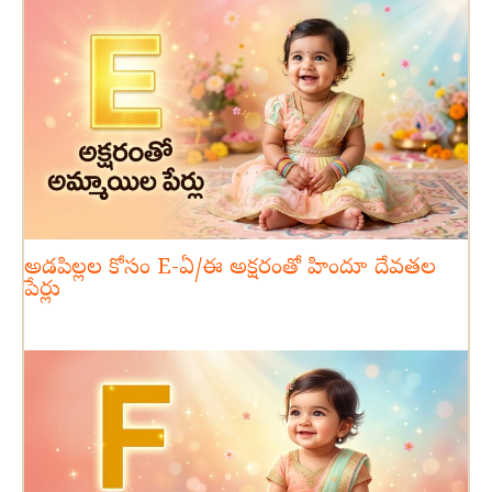
అడపిల్లల కోసం E-ఏ/ఈ అక్షరంతో హిందూ దేవతల
పేర్లు