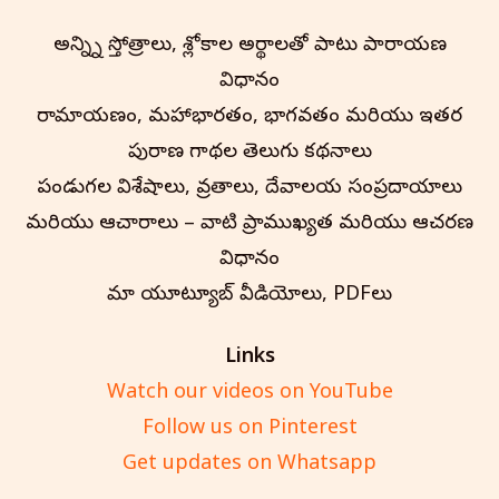
అన్న్ని స్తోత్రాలు, శ్లోకాల అర్థాలతో పాటు పారాయణ
విధానం
రామాయణం, మహాభారతం, భాగవతం మరియు ఇతర
పురాణ గాథల తెలుగు కథనాలు
పండుగల విశేషాలు, వ్రతాలు, దేవాలయ సంప్రదాయాలు
మరియు ఆచారాలు – వాటి ప్రాముఖ్యత మరియు ఆచరణ
విధానం
మా యూట్యూబ్ వీడియోలు, PDFలు
Links
Watch our videos on YouTube
Follow us on Pinterest
Get updates on Whatsapp