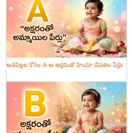
అడపిల్లల కోసం A-అ అక్షరంతో హిందూ దేవతల పేర్లు