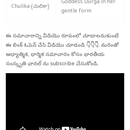
Goddess Durga in her
Chulika (చులికా)
gentle form
ఈ సమాచారాన్ని వీడియొ రూపంలో చూడాలనుకుంటే
ఈ లింక్ ఓపెన్ చేసి వీడియొ చూడండి 👇👇👇. మరెంతో
ఆధ్యాత్మిక, ధార్మిక సమాచారం కోసం భారతీయ
సంస్కృతి ఛానల్ ను subscribe చేసుకోండి.