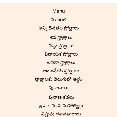
Menu
ముంగిలి
అన్ని దేవతల స్తోత్రాలు
శివ స్తోత్రాలు
విష్ణు స్తోత్రాలు
వినాయక స్తోత్రాలు
లలితా స్తోత్రాలు
ఆంజనేయ స్తోత్రాలు
స్తోత్రాలకు తెలుగులో అర్థం
పురాణాలు
పురాణ కథలు
శ్రావణ మాస మహాత్మ్యం
విష్ణువు దశావతారాలు