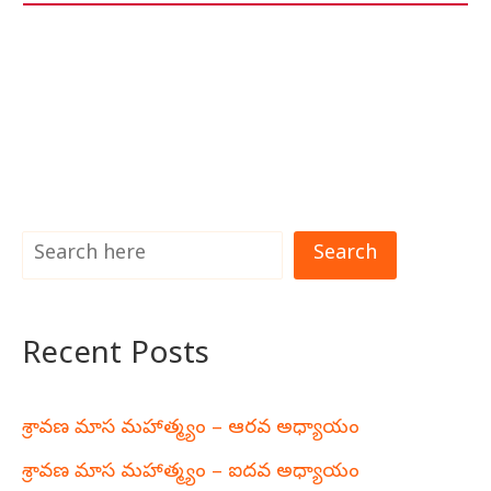
Search
Recent Posts
శ్రావణ మాస మహాత్మ్యం – ఆరవ అధ్యాయం
శ్రావణ మాస మహాత్మ్యం – ఐదవ అధ్యాయం