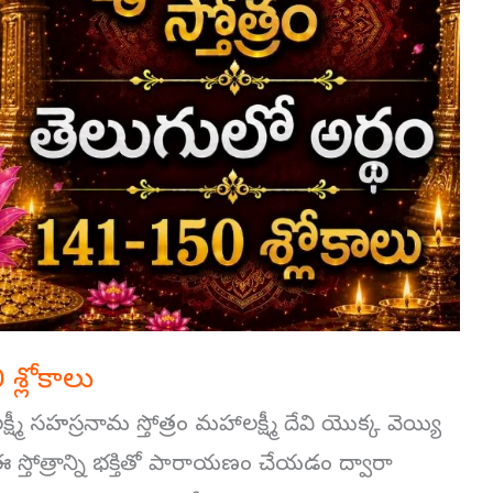
0 శ్లోకాలు
 లక్ష్మీ సహస్రనామ స్తోత్రం మహాలక్ష్మీ దేవి యొక్క వెయ్యి
 ఈ స్తోత్రాన్ని భక్తితో పారాయణం చేయడం ద్వారా