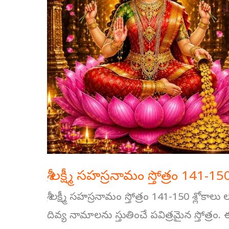
141-
150
శ్లోకాలు
శ్రీ లక్ష్మీ సహస్రనామం స్తోత్రం 141-15
శ్రీ లక్ష్మీ సహస్రనామం స్తోత్రం 141-150 శ్లోకాలు
దివ్య నామాలను స్తుతించే పవిత్రమైన స్తోత్రం.