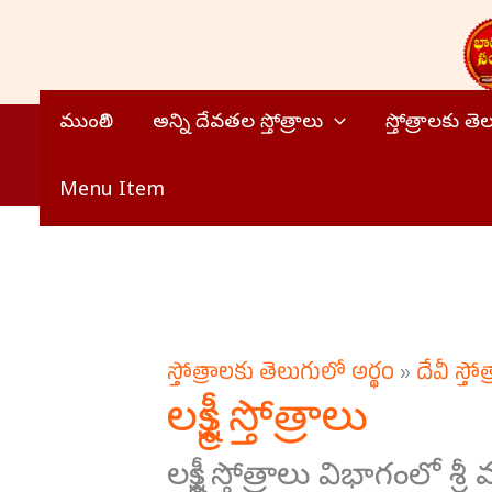
Skip
to
content
ముంగిలి
అన్ని దేవతల స్తోత్రాలు
స్తోత్రాలకు త
Menu Item
స్తోత్రాలకు తెలుగులో అర్థం
»
దేవీ స్తోత
లక్ష్మీ స్తోత్రాలు
లక్ష్మీ స్తోత్రాలు విభాగంలో శ్