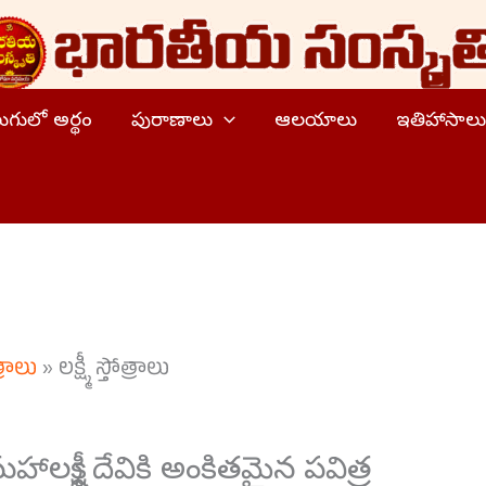
ెలుగులో అర్థం
పురాణాలు
ఆలయాలు
ఇతిహాసాలు
్రాలు
»
లక్ష్మీ స్తోత్రాలు
రీ మహాలక్ష్మీ దేవికి అంకితమైన పవిత్ర