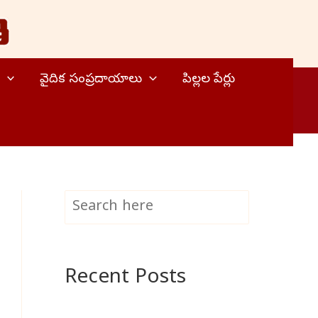
వైదిక సంప్రదాయాలు
పిల్లల పేర్లు
S
Search
e
a
Recent Posts
r
c