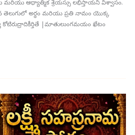
మరియు ఆధ్యాత్మిక శ్రేయస్సు లభిస్తాయని విశ్వాసం.
ళమైన తెలుగులో అర్థం మరియు ప్రతి నామం యొక్క
వ్యే కోటిరుద్రాదికీర్తితే |మాతులుంగమయం ఖేటం