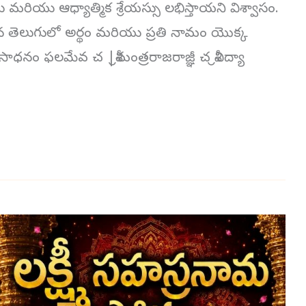
మరియు ఆధ్యాత్మిక శ్రేయస్సు లభిస్తాయని విశ్వాసం.
ళమైన తెలుగులో అర్థం మరియు ప్రతి నామం యొక్క
సాధనం ఫలమేవ చ |శ్రీమంత్రరాజరాజ్ఞీ చ శ్రీవిద్యా