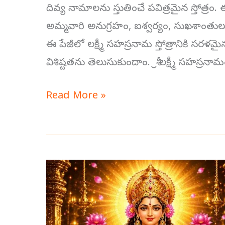
దివ్య నామాలను స్తుతించే పవిత్రమైన స్తోత్రం.
అమ్మవారి అనుగ్రహం, ఐశ్వర్యం, సుఖశాంతులు 
ఈ పేజీలో లక్ష్మీ సహస్రనామ స్తోత్రానికి సర
విశిష్టతను తెలుసుకుందాం. శ్రీ లక్ష్మీ సహస్రనామం స్త
Read More »
లక్ష్మీ
సహస్రనామం
స్తోత్రం