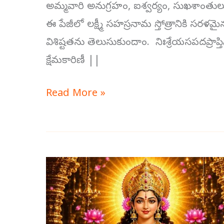
అమ్మవారి అనుగ్రహం, ఐశ్వర్యం, సుఖశాంతులు 
ఈ పేజీలో లక్ష్మీ సహస్రనామ స్తోత్రానికి సర
విశిష్టతను తెలుసుకుందాం. నిఃశ్రేయసపదప్రాప్తి
క్షేమకారిణీ ||
Read More »
లక్ష్మీ
సహస్రనామం
స్తోత్రం