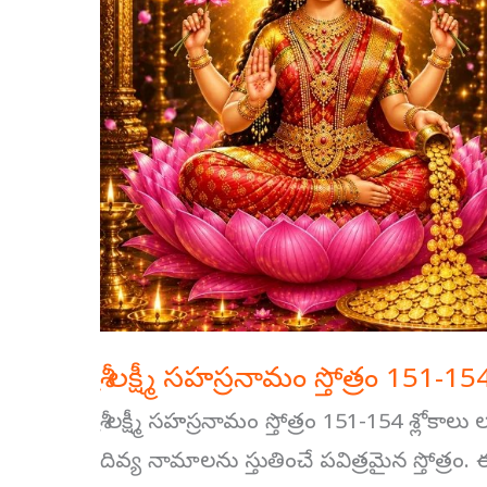
151-
154
శ్లోకాలు
శ్రీ లక్ష్మీ సహస్రనామం స్తోత్రం 151-15
శ్రీ లక్ష్మీ సహస్రనామం స్తోత్రం 151-154 శ్లోకాలు
దివ్య నామాలను స్తుతించే పవిత్రమైన స్తోత్రం.