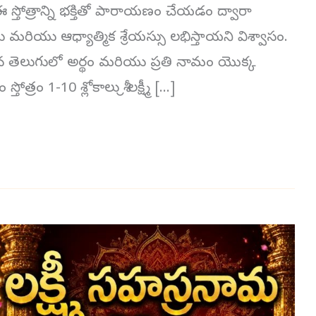
 ఈ స్తోత్రాన్ని భక్తితో పారాయణం చేయడం ద్వారా
మరియు ఆధ్యాత్మిక శ్రేయస్సు లభిస్తాయని విశ్వాసం.
ళమైన తెలుగులో అర్థం మరియు ప్రతి నామం యొక్క
ోత్రం 1-10 శ్లోకాలు శ్రీ లక్ష్మీ […]