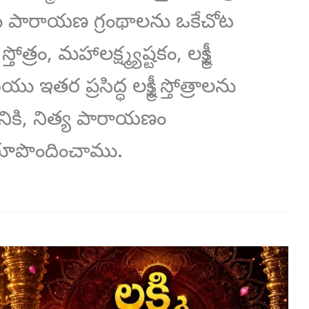
ియు పారాయణ గ్రంథాలను ఒకేచోట
్రం, మహాలక్ష్మ్యష్టకం, లక్ష్మీ
ఇతర ప్రసిద్ధ లక్ష్మీ స్తోత్రాలను
ికి, నిత్య పారాయణం
 రూపొందించాము.