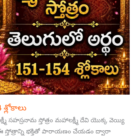
4 శ్లోకాలు
 లక్ష్మీ సహస్రనామ స్తోత్రం మహాలక్ష్మీ దేవి యొక్క వెయ్యి
 ఈ స్తోత్రాన్ని భక్తితో పారాయణం చేయడం ద్వారా