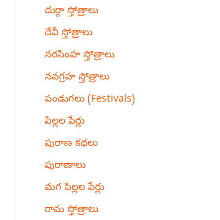
దుర్గా స్తోత్రాలు
దేవీ స్తోత్రాలు
నరసింహ స్తోత్రాలు
నవగ్రహ స్తోత్రాలు
పండుగలు (Festivals)
పిల్లల పేర్లు
పురాణ కథలు
పురాణాలు
మగ పిల్లల పేర్లు
రామ స్తోత్రాలు