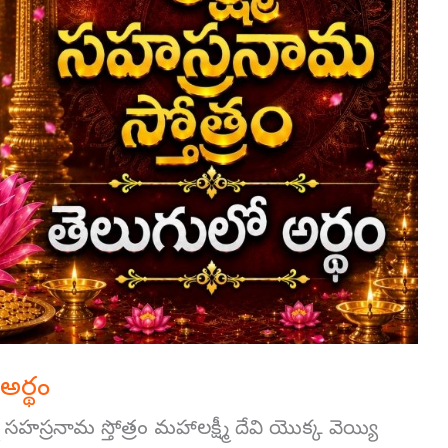
 అర్థం
్ష్మీ సహస్రనామ స్తోత్రం మహాలక్ష్మీ దేవి యొక్క వెయ్యి