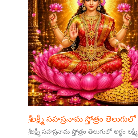
స్తోత్రం
తెలుగులో
అర్థం
శ్రీ లక్ష్మీ సహస్రనామ స్తోత్రం తెలుగులో
శ్రీ లక్ష్మీ సహస్రనామ స్తోత్రం తెలుగులో అర్థం లక