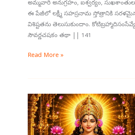
అమ్మవారి అనుగ్రహం, ఐశ్వర్యం, సుఖశాంతులు 
ఈ పేజీలో లక్ష్మీ సహస్రనామ స్తోత్రానికి సర
విశిష్టతను తెలుసుకుందాం. కోటిబ్రహ్మాదిసంసే
సౌవర్ణచషకం తథా || 141
Read More »
లక్ష్మీ
సహస్రనామం
స్తోత్రం