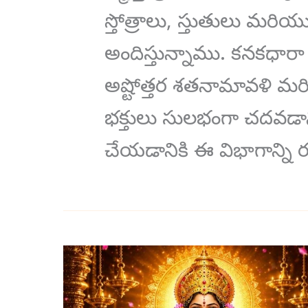
స్తోత్రాలు, స్తుతులు మర
అందిస్తున్నాము. కనకధారా స్తోత
అష్టోత్తర శతనామావళి మరియు 
భక్తులు సులభంగా చదవడాన
చేయడానికి ఈ విభాగాన్ని
లక్ష్మీ
సహస్రనామ