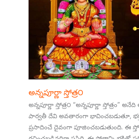
అన్నపూర్ణా స్తోత్ర౦
అన్నపూర్ణా స్తోత్ర౦ “అన్నపూర్ణా స్తోత్రం” అనేది 
పార్వతీ దేవి అవతారంగా భావించబడుతూ, భక
ప్రసాదించే దైవంగా పూజించబడుతుంది. ఈ స్తో