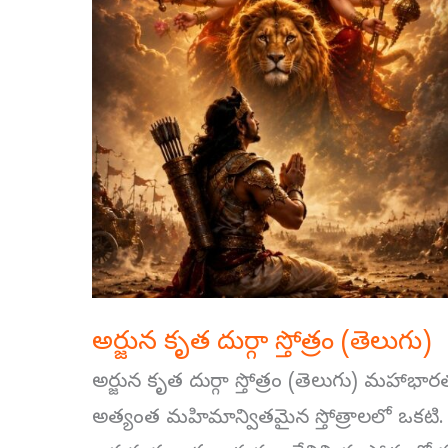
(తెలుగు)
అర్జున కృత దుర్గా స్తోత్రం (తెలుగు)
అర్జున కృత దుర్గా స్తోత్రం (తెలుగు) మహాభారతంల
అత్యంత మహిమాన్వితమైన స్తోత్రాలలో ఒకటి. కురుక