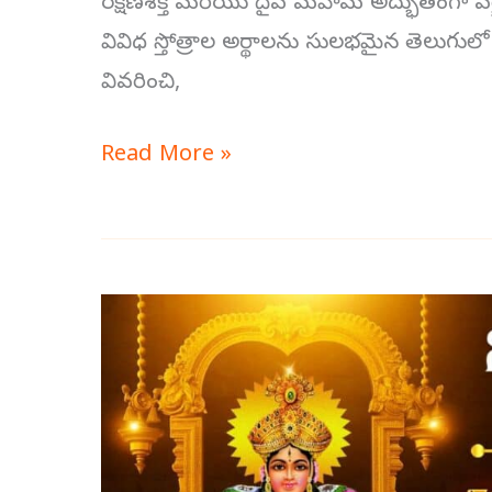
రక్షణశక్తి మరియు దైవ మహిమ అద్భుతంగా వర్ణి
వివిధ స్తోత్రాల అర్థాలను సులభమైన తెలుగులో అ
వివరించి,
Read More »
అన్నపూర్ణా
స్తోత్ర౦