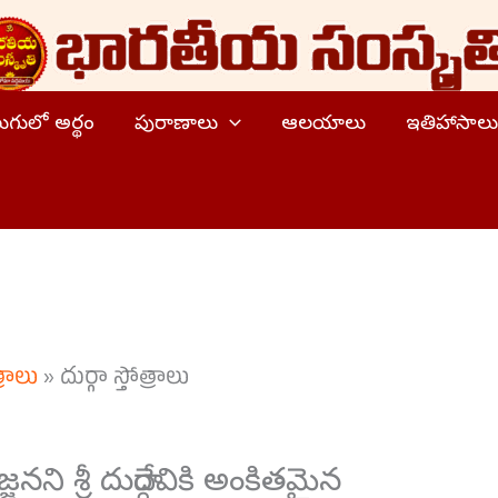
ెలుగులో అర్థం
పురాణాలు
ఆలయాలు
ఇతిహాసాలు
్రాలు
»
దుర్గా స్తోత్రాలు
్జనని శ్రీ దుర్గాదేవికి అంకితమైన