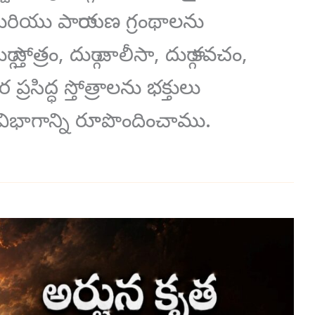
లు మరియు పారాయణ గ్రంథాలను
స్తోత్రం, దుర్గా చాలీసా, దుర్గా కవచం,
్రసిద్ధ స్తోత్రాలను భక్తులు
ిభాగాన్ని రూపొందించాము.