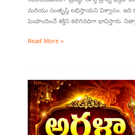
రచించబడినదిగా ప్రసిద్ధి. ఈ స్తోత్రాన్ని భక్
మరియు సంతృప్తి లభిస్తాయని విశ్వాసం. ఇద
పెంపొందించే శక్తిని కలిగినదిగా భావిస్తారు.
Read More »
అర్గళా
స్తోత్రం
అర్థం