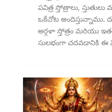
పవిత్ర స్తోత్రాలు, స్తుతు
ఒకేచోట అందిస్తున్నాము. దుర్గా 
అర్గళా స్తోత్రం మరియు ఇతర ప
సులభంగా చదవడానికి ఈ వ
అర్జున
కృత
దుర్గా
స్తోత్రం