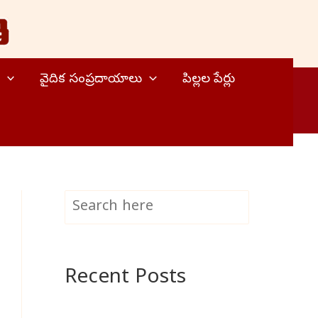
వైదిక సంప్రదాయాలు
పిల్లల పేర్లు
S
Search
e
a
Recent Posts
r
c