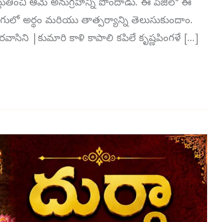
 స్తుతించి ఆమె అనుగ్రహాన్ని పొందాడు. ఈ పేజీలో ఈ
 తెలుగులో అర్థం మరియు తాత్పర్యాన్ని తెలుసుకుందాం.
వాసిని |కుమారి కాళి కాపాలి కపిలే కృష్ణపింగళే […]