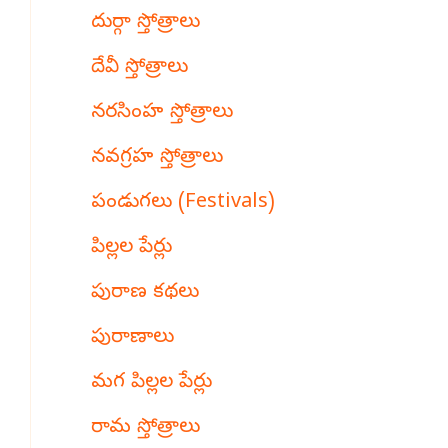
దుర్గా స్తోత్రాలు
దేవీ స్తోత్రాలు
నరసింహ స్తోత్రాలు
నవగ్రహ స్తోత్రాలు
పండుగలు (Festivals)
పిల్లల పేర్లు
పురాణ కథలు
పురాణాలు
మగ పిల్లల పేర్లు
రామ స్తోత్రాలు