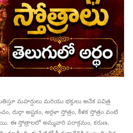
ని స్తుతిస్తూ మహర్షులు మరియు భక్తులు అనేక పవిత్ర
చం, దుర్గా అష్టకం, అర్గళా స్తోత్రం, కీళక స్తోత్రం వంటి
ి. ఈ స్తోత్రాలలో అమ్మవారి పరాక్రమం, కరుణ,