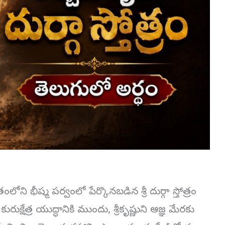
ోని భీష్మ పర్వంలో పేర్కొనబడిన శ్రీ దుర్గా స్తోత్రం
్షేత్ర యుద్ధానికి ముందు, శ్రీకృష్ణుని ఆజ్ఞ మేరకు