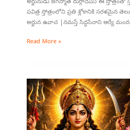
అర్జునుడు జగన్మాత దుర్గాదేవిని ఈ స్తోత్రంతో
పవిత్ర స్తోత్రంలోని ప్రతి శ్లోకానికి సరళమైన
అర్జున ఉవాచ |నమస్తే సిద్ధసేనాని ఆర్యే మందర
Read More »
దుర్గా
స్తోత్రాలకు
తెలుగులో
అర్థం