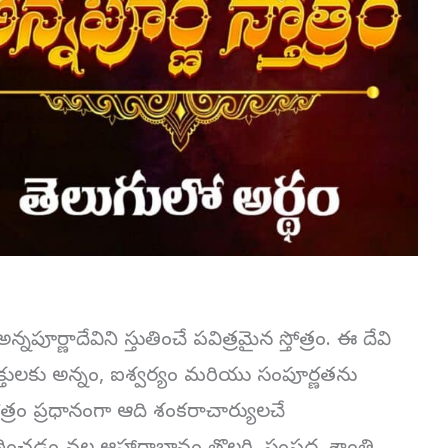
అన్నపూర్ణాదేవిని స్తుతించే పవిత్రమైన స్తోత్రం. ఈ దేవి
్తులకు అన్నం, ఐశ్వర్యం మరియు సంపూర్ణతను
త్రం ప్రధానంగా ఆది శంకరాచార్యులచే