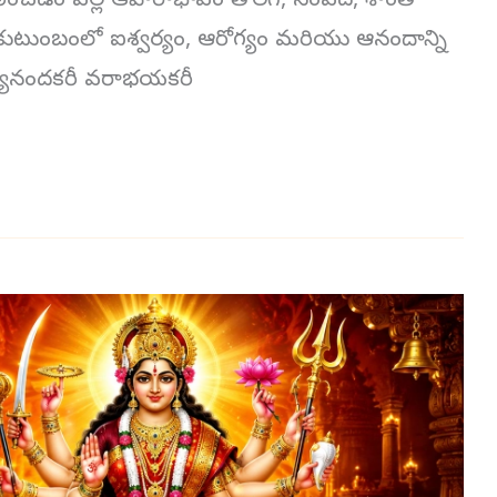
తితో పఠించడం వల్ల ఆహారాభావం తొలగి, సంపద, శాంతి
ి కుటుంబంలో ఐశ్వర్యం, ఆరోగ్యం మరియు ఆనందాన్ని
 నిత్యానందకరీ వరాభయకరీ