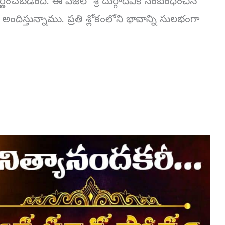
ంచబడింది. ఈ పేజీలో శ్రీ దుర్గాదేవికి సంబంధించిన
ందిస్తున్నాము. ప్రతి శ్లోకంలోని భావాన్ని సులభంగా