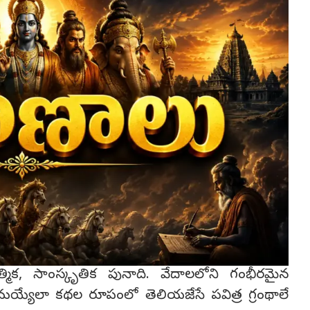
్మిక, సాంస్కృతిక పునాది. వేదాలలోని గంభీరమైన
మయ్యేలా కథల రూపంలో తెలియజేసే పవిత్ర గ్రంథాలే