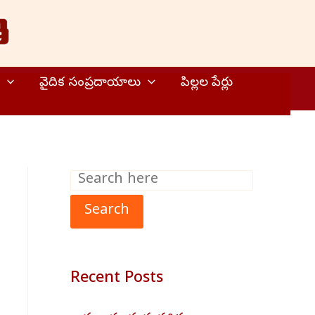
వైదిక సంప్రదాయాలు
పిల్లల పేర్లు
S
e
Search
a
r
Recent Posts
c