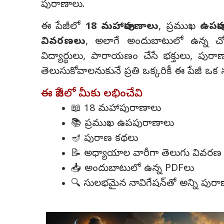
పురాణాలు.
ఈ పేజీలో
18 మహాపురాణాలు
, ప్రముఖ
ఉపపు
వివరణలు
, అలాగే అందుబాటులో ఉన్న 
విద్యార్థులు, పారాయణం చేసే భక్తులు, పుర
తెలుసుకోవాలనుకునే ప్రతి ఒక్కరికీ ఈ పేజీ ఒ
ఈ పేజీలో మీకు లభించేవి
📖 18 మహాపురాణాలు
📚 ప్రముఖ ఉపపురాణాలు
🪔 పురాణ కథలు
📝 అధ్యాయాల వారీగా తెలుగు వివరణ
📥 అందుబాటులో ఉన్న PDFలు
🔍 సులభమైన నావిగేషన్‌తో అన్ని పుర