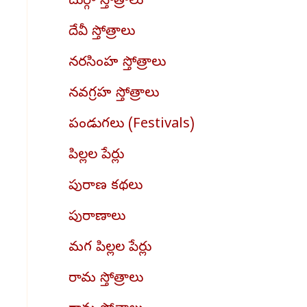
దుర్గా స్తోత్రాలు
దేవీ స్తోత్రాలు
నరసింహ స్తోత్రాలు
నవగ్రహ స్తోత్రాలు
పండుగలు (Festivals)
పిల్లల పేర్లు
పురాణ కథలు
పురాణాలు
మగ పిల్లల పేర్లు
రామ స్తోత్రాలు