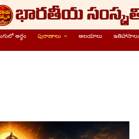
ెలుగులో అర్థం
పురాణాలు
ఆలయాలు
ఇతిహాసాలు