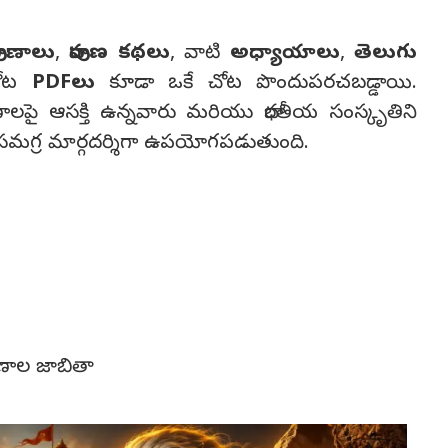
రాణాలు
,
పురాణ కథలు
, వాటి
అధ్యాయాలు
,
తెలుగు
చోట
PDFలు
కూడా ఒకే చోట పొందుపరచబడ్డాయి.
ాణాలపై ఆసక్తి ఉన్నవారు మరియు భారతీయ సంస్కృతిని
క సమగ్ర మార్గదర్శిగా ఉపయోగపడుతుంది.
ాణాల జాబితా