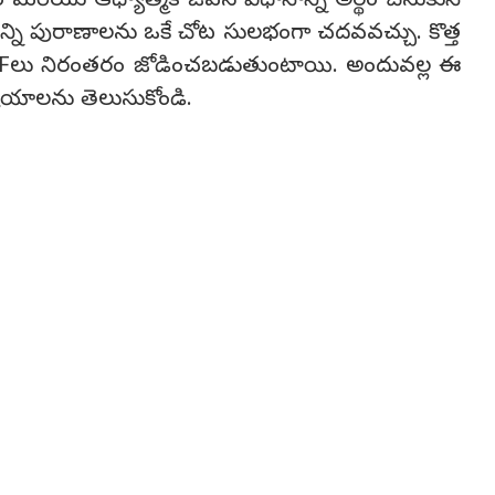
రియు ఆధ్యాత్మిక జీవన విధానాన్ని అర్థం చేసుకునే
అన్ని పురాణాలను ఒకే చోట సులభంగా చదవవచ్చు. కొత్త
DFలు నిరంతరం జోడించబడుతుంటాయి. అందువల్ల ఈ
ిషయాలను తెలుసుకోండి.