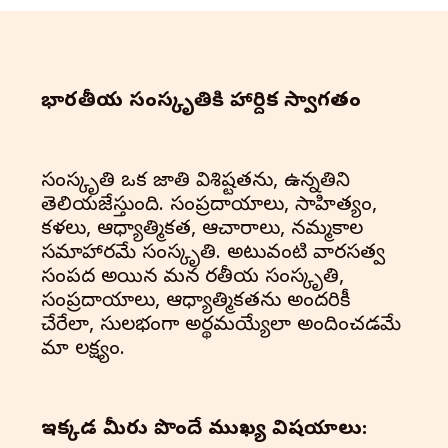
భారతీయ సంస్కృతి‌కి హార్దిక స్వాగతం
సంస్కృతి ఒక జాతి విశిష్టతను, ఉన్నతిని
తెలియజేస్తుంది. సంప్రదాయాలు, సాహిత్యం,
కళలు, ఆధ్యాత్మికత, ఆచారాలు, నమ్మకాల
సమాహారమే సంస్కృతి. అటువంటి వారసత్వ
సంపద అయిన మన భారతీయ సంస్కృతి,
సంప్రదాయాలు, ఆధ్యాత్మికతను అందరికీ
చేరేలా, సులభంగా అర్థమయ్యేలా అందించడమే
మా లక్ష్యం.
ఇక్కడ మీరు పొందే ముఖ్య విషయాలు: