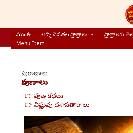
Skip
to
content
ముంగిలి
అన్ని దేవతల స్తోత్రాలు
స్తోత్రాలకు త
Menu Item
పురాణాలు
పురాణాలు
👉 పురాణ కథలు
👉 విష్ణువు దశావతారాలు