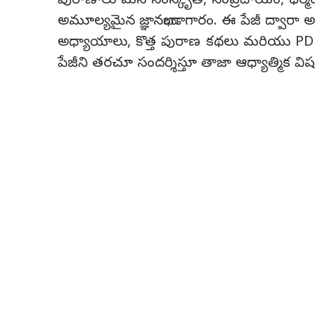
పురాణాలు మన సంస్కృతి, సంప్రదాయం, ధర్మం మ
అమూల్యమైన జ్ఞానభాండాగారం. ఈ పేజీ ద్వారా 
అధ్యాయాలు, కొత్త పురాణ కథలు మరియు P
పేజీని తరచూ సందర్శిస్తూ తాజా ఆధ్యాత్మిక వ