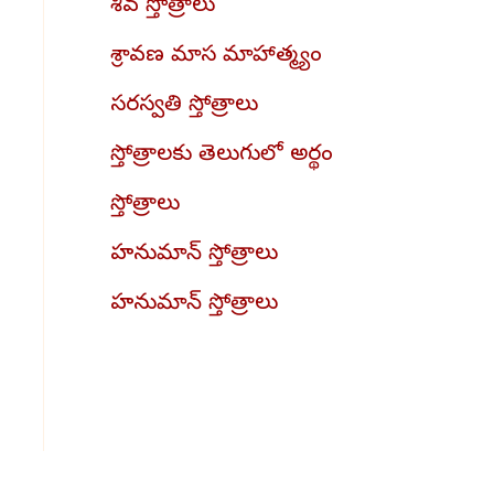
శివ స్తోత్రాలు
శ్రావణ మాస మాహాత్మ్యం
సరస్వతి స్తోత్రాలు
స్తోత్రాలకు తెలుగులో అర్థం
స్తోత్రాలు
హనుమాన్ స్తోత్రాలు
హనుమాన్ స్తోత్రాలు