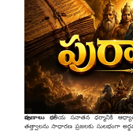
పురాణాలు
భారతీయ సనాతన ధర్మానికి ఆధ్యాత
తత్త్వాలను సాధారణ ప్రజలకు సులభంగా అర్థ