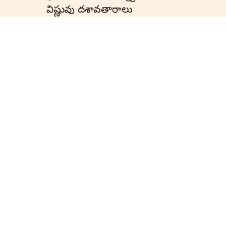
విష్ణువు దశావతారాలు
ఆలయాలు
ఇతిహాసాలు
భాగవతం
రామాయణం
నామ రామాయణం తెలుగులో
రామాయణ కథలు
సంపూర్ణ రామాయణం
బాలకాండ
భగవద్గీత
వైదిక సంప్రదాయాలు
పూజలు వ్రతాలు
షోడశ సంస్కారాలు
ఆచారాలు