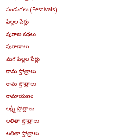
పండుగలు (Festivals)
పిల్లల పేర్లు
పురాణ కథలు
పురాణాలు
మగ పిల్లల పేర్లు
రామ స్తోత్రాలు
రామ స్తోత్రాలు
రామాయణం
లక్ష్మీ స్తోత్రాలు
లలితా స్తోత్రాలు
లలితా స్తోత్రాలు