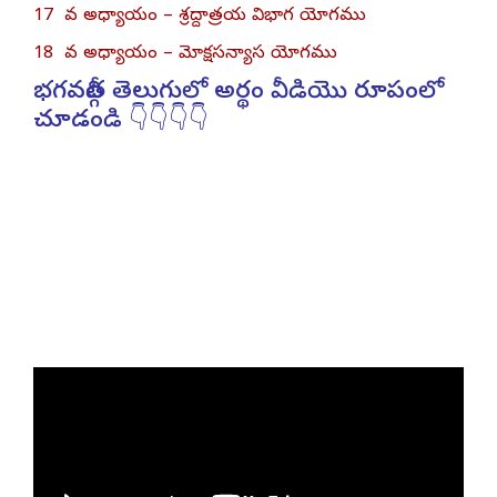
17 వ అధ్యాయం – శ్రద్దాత్రయ విభాగ యోగము
18 వ అధ్యాయం – మోక్షసన్యాస యోగము
భగవద్గీత తెలుగులో అర్థం వీడియొ రూపంలో
చూడండి 👇👇👇👇