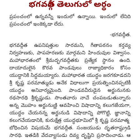
భగవద్గీత తెలుగులో అర్థం
ప్రపంచంలో ఉన్నవన్నీ ఇందులో ఉన్నాయి. ఇందులో లేనిది
ప్రపంచంలో ఇంకెక్కడా లేదు.
-భగవద్గీత.
భగవద్గీత ఉపనిషత్తుల సారమని, గీతాపఠనం కర్తవ్య
నిర్వహణకు, పాపహరణకు మార్గమని హిందువుల విశ్వాసం.
మహాభారతంలో శ్రీమద్భగవద్గీతకు ప్రత్యేక స్థానం ఉంది.
దాయాదులైన కౌరవ పాండవులు రాజ్యాధికారం కోసం
యుద్ధానికి సిద్ధమయ్యారు. మహాభారత యుద్ధం జరగకూడదని
శ్రీ కృష్ణ పరమాత్ముడు అనేక విధాలుగా ప్రయత్నించినప్పటికీ
యుద్ధం అనివార్యమైంది. పాండవవీరుడైన అర్జునునకు
రథసారథి శ్రీకృష్ణుడు. సొంతవారు నాచే చంపబడుతున్నారు
అన్న మొహం అర్జునుణ్ణి ఆవహించి విషాదాన్ని కలుగజేయగా,
యుద్ధం చేయనన్న అర్జునుడి విషాదాన్ని పోగొట్టి, జ్ఞానాన్ని
కలుగచేయడానికి, కురుక్షేత్ర యుద్ధభూమిలో శ్రీ కృష్ణ పరమాత్మ
బోధించిన విషయమే భగవద్గీత. సంజయుడు దృతరాష్ట్రుడి
సారథి. ఇతడికి వేదవ్యాసుడు దివ్య దృష్టిని ప్రసాదించాడు. ఆ