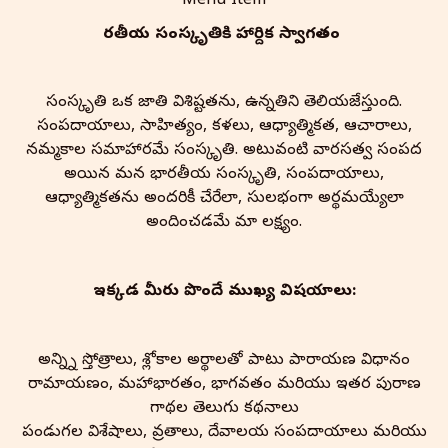
Menu Item
భారతీయ సంస్కృతి‌కి హార్దిక స్వాగతం
సంస్కృతి ఒక జాతి విశిష్టతను, ఉన్నతిని తెలియజేస్తుంది.
సంప్రదాయాలు, సాహిత్యం, కళలు, ఆధ్యాత్మికత, ఆచారాలు,
నమ్మకాల సమాహారమే సంస్కృతి. అటువంటి వారసత్వ సంపద
అయిన మన భారతీయ సంస్కృతి, సంప్రదాయాలు,
ఆధ్యాత్మికతను అందరికీ చేరేలా, సులభంగా అర్థమయ్యేలా
అందించడమే మా లక్ష్యం.
ఇక్కడ మీరు పొందే ముఖ్య విషయాలు:
అన్న్ని స్తోత్రాలు, శ్లోకాల అర్థాలతో పాటు పారాయణ విధానం
రామాయణం, మహాభారతం, భాగవతం మరియు ఇతర పురాణ
గాథల తెలుగు కథనాలు
పండుగల విశేషాలు, వ్రతాలు, దేవాలయ సంప్రదాయాలు మరియు