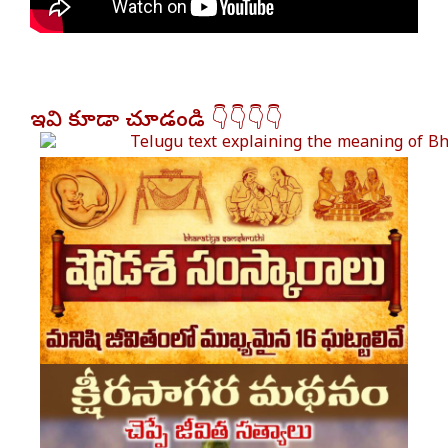
ఇవి కూడా చూడండి 👇👇👇👇