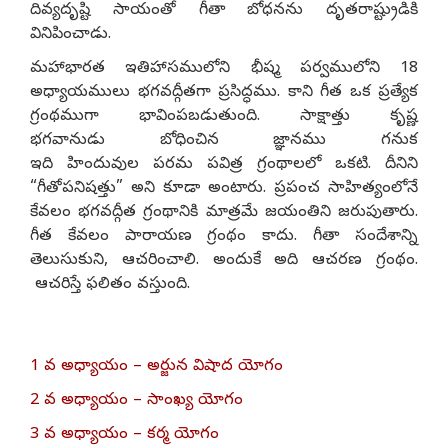
దివ్యదృష్టి సాయంతో గీతా బోధనను దృతరాష్ట్రుడికి
వినిపించాడు.
మహాభారత ఇతిహాసములోని భీష్మ పర్వములోని 18
అధ్యాయములు భగవద్గీతగా ప్రసిద్ధము. కాని గీత ఒక ప్రత్యేక
గ్రంథముగా భావింపబడుతుంది. సాక్షాత్తు కృష్ణ
భగవానుడు బోధించిన జ్ఞానము గనుక
ఇది హిందువుల పరమ పవిత్ర గ్రంథాలలో ఒకటి. దీనిని
“గీతోపనిషత్తు” అని కూడా అంటారు. ప్రపంచ సాహిత్యంలోనే
కేవలం భగవద్గీత గ్రంథానికి మాత్రమే జయంతిని జరుపుతారు.
గీత కేవలం పారాయణ గ్రంథం కాదు. గీతా సందేశాన్ని
తెలుసుకుని, ఆచరించాలి. అందుకే అది ఆచరణ గ్రంథం.
ఆచరిస్తే ఫలితం వస్తుంది.
1 వ అధ్యాయం – అర్జున విషాద యోగం
2 వ అధ్యాయం – సాంఖ్య యోగం
3 వ అధ్యాయం – కర్మ యోగం