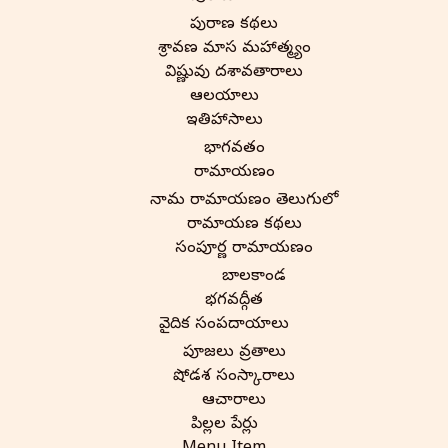
పురాణ కథలు
శ్రావణ మాస మహాత్మ్యం
విష్ణువు దశావతారాలు
ఆలయాలు
ఇతిహాసాలు
భాగవతం
రామాయణం
నామ రామాయణం తెలుగులో
రామాయణ కథలు
సంపూర్ణ రామాయణం
బాలకాండ
భగవద్గీత
వైదిక సంప్రదాయాలు
పూజలు వ్రతాలు
షోడశ సంస్కారాలు
ఆచారాలు
పిల్లల పేర్లు