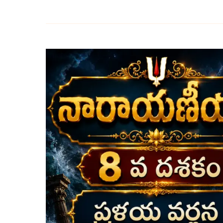
అష్టమ
దశకం
–
ప్రళయ
వర్ణన