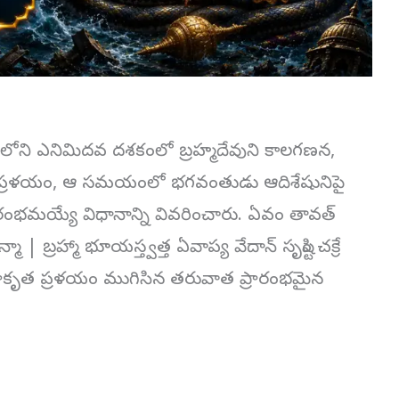
ోని ఎనిమిదవ దశకంలో బ్రహ్మదేవుని కాలగణన,
్తిక ప్రళయం, ఆ సమయంలో భగవంతుడు ఆదిశేషునిపై
రారంభమయ్యే విధానాన్ని వివరించారు. ఏవం తావత్
్మా | బ్రహ్మా భూయస్త్వత్త ఏవాప్య వేదాన్ సృష్టిం చక్రే
్రాకృత ప్రళయం ముగిసిన తరువాత ప్రారంభమైన