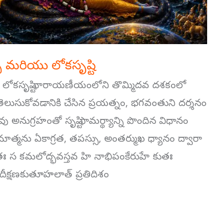
 మరియు లోకసృష్టి
 లోకసృష్టి నారాయణీయంలోని తొమ్మిదవ దశకంలో
ెలుసుకోవడానికి చేసిన ప్రయత్నం, భగవంతుని దర్శనం
ువు అనుగ్రహంతో సృష్టి సామర్థ్యాన్ని పొందిన విధానం
త్మను ఏకాగ్రత, తపస్సు, అంతర్ముఖ ధ్యానం ద్వారా
థితః స కమలోద్భవస్తవ హి నాభిపంకేరుహే కుతః
క్షణకుతూహలాత్ ప్రతిదిశం