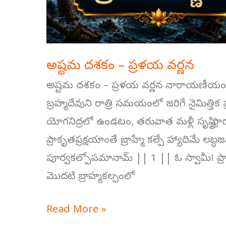
అష్టమ దశకం – ప్రళయ వర్ణన
అష్టమ దశకం – ప్రళయ వర్ణన నారాయణీయంల
బ్రహ్మదేవుని రాత్రి సమయంలో జరిగే నైమిత
యోగనిద్రలో ఉండటం, తరువాత మళ్లీ సృష్టి ప్
ప్రాకృతప్రక్షయాంతే బ్రాహ్మే కల్పే హ్యాదిమే లబ్ధజన
పూర్వకల్పోపమానామ్ || 1 || ఓ స్వామీ! ప
మొదటి బ్రాహ్మకల్పంలో
Read More »