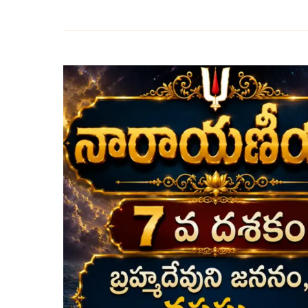
సప్తమ
దశకం
–
బ్రహ్మదేవుని
జననం,
తపస్సు
మరియు
వైకుంఠ
దర్శనం