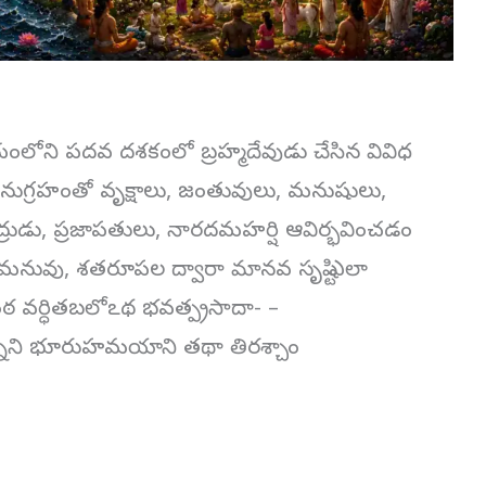
యంలోని పదవ దశకంలో బ్రహ్మదేవుడు చేసిన వివిధ
 అనుగ్రహంతో వృక్షాలు, జంతువులు, మనుషులు,
ద్రుడు, ప్రజాపతులు, నారదమహర్షి ఆవిర్భవించడం
మనువు, శతరూపల ద్వారా మానవ సృష్టి ఎలా
ుంఠ వర్ధితబలోఽథ భవత్ప్రసాదా- –
్నూని భూరుహమయాని తథా తిరశ్చాం