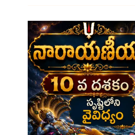
దశమ
దశకం
–
సృష్టిలోని
వైవిధ్యం