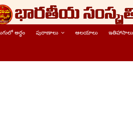
ెలుగులో అర్థం
పురాణాలు
ఆలయాలు
ఇతిహాసాలు