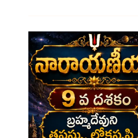
నవమ
దశకం
–
బ్రహ్మదేవుని
తపస్సు
మరియు
లోకసృష్టి