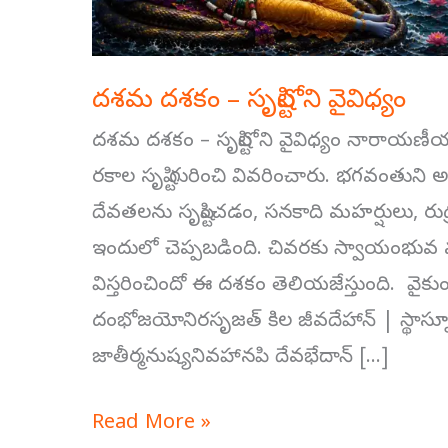
దశమ దశకం – సృష్టిలోని వైవిధ్యం
దశమ దశకం – సృష్టిలోని వైవిధ్యం నారాయణీ
రకాల సృష్టి గురించి వివరించారు. భగవంతుని
దేవతలను సృష్టించడం, సనకాది మహర్షులు, రు
ఇందులో చెప్పబడింది. చివరకు స్వాయంభువ 
విస్తరించిందో ఈ దశకం తెలియజేస్తుంది. వైక
దంభోజయోనిరసృజత్ కిల జీవదేహాన్ | స్థాస
జాతీర్మనుష్యనివహానపి దేవభేదాన్ […]
Read More »