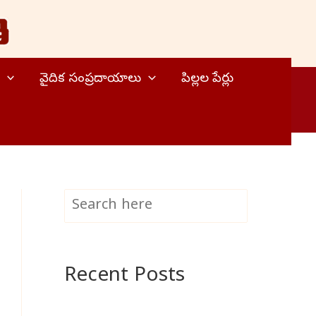
వైదిక సంప్రదాయాలు
పిల్లల పేర్లు
S
Search
e
a
Recent Posts
r
c