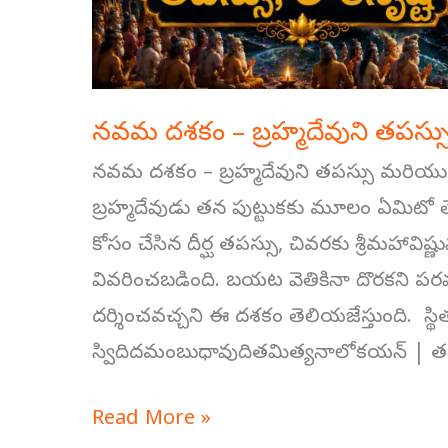
నవమ దశకం – బ్రహ్మదేవుని తపస్సు
నవమ దశకం – బ్రహ్మదేవుని తపస్సు మరియు
బ్రహ్మదేవుడు తన పుట్టుకకు మూలం ఏమిటో త
కోసం చేసిన దీర్ఘ తపస్సు, చివరకు శ్రీమహావిష్ణ
వివరించబడింది. బయట వెతికినా దొరకని పరమా
దర్శించవచ్చని ఈ దశకం తెలియజేస్తుంది. స్
స్విదిదమంబుధావుదితమిత్యనాలోకయన్ | తదీ
Read More »