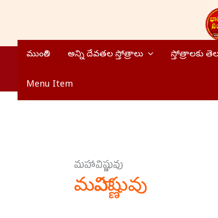
Skip
to
content
ముంగిలి
అన్ని దేవతల స్తోత్రాలు
స్తోత్రాలకు త
Menu Item
మహావిష్ణువు
మహావిష్ణువు