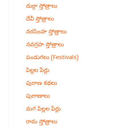
దుర్గా స్తోత్రాలు
దేవీ స్తోత్రాలు
నరసింహ స్తోత్రాలు
నవగ్రహ స్తోత్రాలు
పండుగలు (Festivals)
పిల్లల పేర్లు
పురాణ కథలు
పురాణాలు
మగ పిల్లల పేర్లు
రామ స్తోత్రాలు