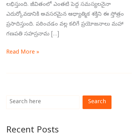
లభిస్తుంది. జీవితంలో ఎంతటి పెద్ద సమస్యలనైనా
ఎదుర్కోవడానికి అవసరమైన ఆధ్యాత్మిక శక్తిని ఈ స్తోత్రం
ప్రసాదిస్తుంది. పఠించడం వల్ల కలిగే ప్రయోజనాలు మహా
గణపతి సహస్రనామ […]
Read More »
Search
Recent Posts