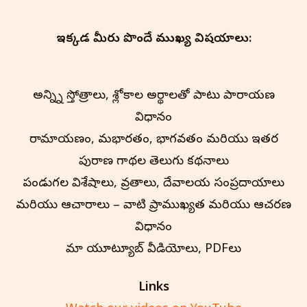
ఇక్కడ మీరు పొందే ముఖ్య విషయాలు:
అన్న్ని స్తోత్రాలు, శ్లోకాల అర్థాలతో పాటు పారాయణ
విధానం
రామాయణం, మహాభారతం, భాగవతం మరియు ఇతర
పురాణ గాథల తెలుగు కథనాలు
పండుగల విశేషాలు, వ్రతాలు, దేవాలయ సంప్రదాయాలు
మరియు ఆచారాలు – వాటి ప్రాముఖ్యత మరియు ఆచరణ
విధానం
మా యూట్యూబ్ వీడియోలు, PDFలు
Links