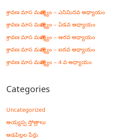
శ్రావణ మాస మహాత్మ్యం – ఎనిమిదవ అధ్యాయం
శ్రావణ మాస మహాత్మ్యం – ఏడవ అధ్యాయం
శ్రావణ మాస మహాత్మ్యం – ఆరవ అధ్యాయం
శ్రావణ మాస మహాత్మ్యం – ఐదవ అధ్యాయం
శ్రావణ మాస మహాత్మ్యం – 4 వ అధ్యాయం
Categories
Uncategorized
అయ్యప్ప స్తోత్రాలు
ఆడపిల్లల పేర్లు