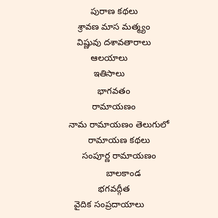
పురాణ కథలు
శ్రావణ మాస మహాత్మ్యం
విష్ణువు దశావతారాలు
ఆలయాలు
ఇతిహాసాలు
భాగవతం
రామాయణం
నామ రామాయణం తెలుగులో
రామాయణ కథలు
సంపూర్ణ రామాయణం
బాలకాండ
భగవద్గీత
వైదిక సంప్రదాయాలు