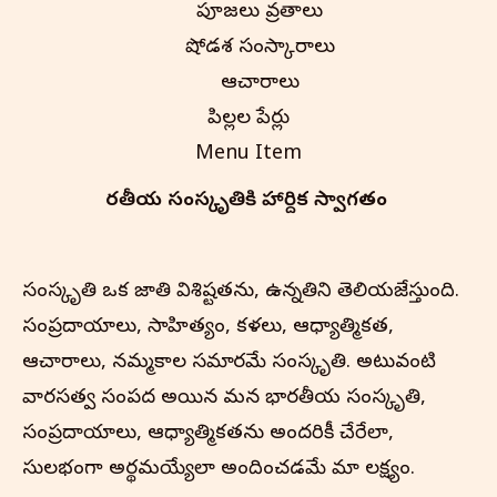
పూజలు వ్రతాలు
షోడశ సంస్కారాలు
ఆచారాలు
పిల్లల పేర్లు
Menu Item
భారతీయ సంస్కృతి‌కి హార్దిక స్వాగతం
సంస్కృతి ఒక జాతి విశిష్టతను, ఉన్నతిని తెలియజేస్తుంది.
సంప్రదాయాలు, సాహిత్యం, కళలు, ఆధ్యాత్మికత,
ఆచారాలు, నమ్మకాల సమాహారమే సంస్కృతి. అటువంటి
వారసత్వ సంపద అయిన మన భారతీయ సంస్కృతి,
సంప్రదాయాలు, ఆధ్యాత్మికతను అందరికీ చేరేలా,
సులభంగా అర్థమయ్యేలా అందించడమే మా లక్ష్యం.