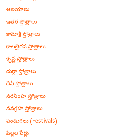
ఆలయాలు
ఇతర స్తోత్రాలు
కామాక్షి స్తోత్రాలు
కాలభైరవ స్తోత్రాలు
కృష్ణ స్తోత్రాలు
దుర్గా స్తోత్రాలు
దేవీ స్తోత్రాలు
నరసింహ స్తోత్రాలు
నవగ్రహ స్తోత్రాలు
పండుగలు (Festivals)
పిల్లల పేర్లు