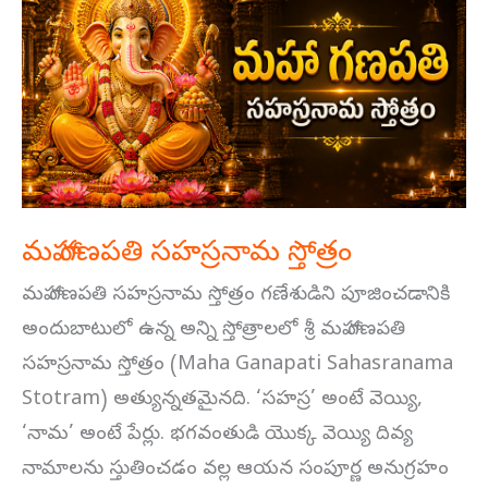
గణపతి
సహస్రనామ
స్తోత్రం
మహా గణపతి సహస్రనామ స్తోత్రం
మహా గణపతి సహస్రనామ స్తోత్రం గణేశుడిని పూజించడానికి
అందుబాటులో ఉన్న అన్ని స్తోత్రాలలో శ్రీ మహా గణపతి
సహస్రనామ స్తోత్రం (Maha Ganapati Sahasranama
Stotram) అత్యున్నతమైనది. ‘సహస్ర’ అంటే వెయ్యి,
‘నామ’ అంటే పేర్లు. భగవంతుడి యొక్క వెయ్యి దివ్య
నామాలను స్తుతించడం వల్ల ఆయన సంపూర్ణ అనుగ్రహం