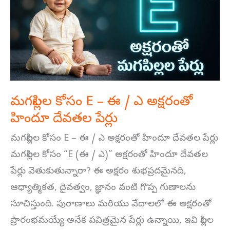
E
–
ఈ
/
ఎ
అక్షరంతో
మగపిల్లల కోసం E – ఈ / ఎ అక్షరంతో
హిందూ
హిందూ దేవతల పేర్లు
దేవతల
పేర్లు
మగపిల్లల కోసం E – ఈ / ఎ అక్షరంతో హిందూ దేవతల పేర్లు
మగపిల్లల కోసం “E (ఈ / ఎ)” అక్షరంతో హిందూ దేవతల
పేర్లు వెతుకుతున్నారా? ఈ అక్షరం శుభప్రదమైనది,
ఆధ్యాత్మికత, దైవత్వం, జ్ఞానం వంటి గొప్ప గుణాలను
సూచిస్తుంది. పురాణాలు మరియు వేదాలలో ఈ అక్షరంతో
ప్రారంభమయ్యే అనేక పవిత్రమైన పేర్లు ఉన్నాయి, ఇవి పిల్లల