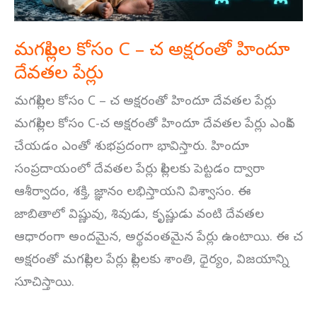
హిందూ
దేవతల
మగపిల్లల కోసం C – చ అక్షరంతో హిందూ
పేర్లు
దేవతల పేర్లు
మగపిల్లల కోసం C – చ అక్షరంతో హిందూ దేవతల పేర్లు
మగపిల్లల కోసం C-చ అక్షరంతో హిందూ దేవతల పేర్లు ఎంపిక
చేయడం ఎంతో శుభప్రదంగా భావిస్తారు. హిందూ
సంప్రదాయంలో దేవతల పేర్లు పిల్లలకు పెట్టడం ద్వారా
ఆశీర్వాదం, శక్తి, జ్ఞానం లభిస్తాయని విశ్వాసం. ఈ
జాబితాలో విష్ణువు, శివుడు, కృష్ణుడు వంటి దేవతల
ఆధారంగా అందమైన, అర్థవంతమైన పేర్లు ఉంటాయి. ఈ చ
అక్షరంతో మగపిల్లల పేర్లు పిల్లలకు శాంతి, ధైర్యం, విజయాన్ని
సూచిస్తాయి.