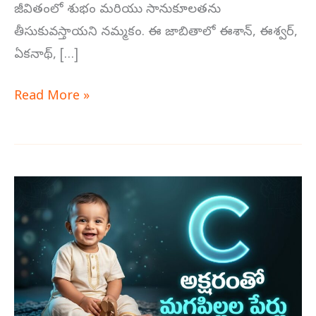
జీవితంలో శుభం మరియు సానుకూలతను
తీసుకువస్తాయని నమ్మకం. ఈ జాబితాలో ఈశాన్, ఈశ్వర్,
ఏకనాథ్, […]
Read More »
మగపిల్లల
కోసం
C
–
చ
అక్షరంతో