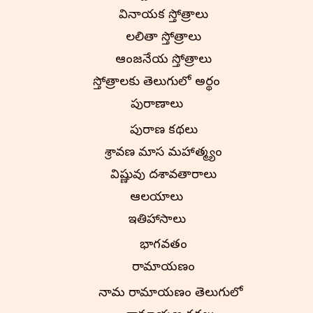
వినాయక స్తోత్రాలు
లలితా స్తోత్రాలు
ఆంజనేయ స్తోత్రాలు
స్తోత్రాలకు తెలుగులో అర్థం
పురాణాలు
పురాణ కథలు
శ్రావణ మాస మహాత్మ్యం
విష్ణువు దశావతారాలు
ఆలయాలు
ఇతిహాసాలు
భాగవతం
రామాయణం
నామ రామాయణం తెలుగులో