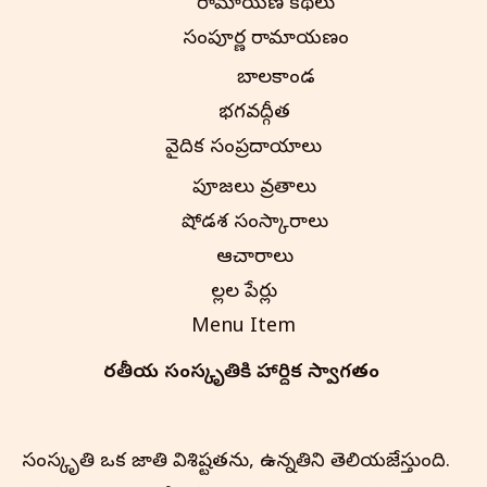
రామాయణ కథలు
సంపూర్ణ రామాయణం
బాలకాండ
భగవద్గీత
వైదిక సంప్రదాయాలు
పూజలు వ్రతాలు
షోడశ సంస్కారాలు
ఆచారాలు
పిల్లల పేర్లు
Menu Item
భారతీయ సంస్కృతి‌కి హార్దిక స్వాగతం
సంస్కృతి ఒక జాతి విశిష్టతను, ఉన్నతిని తెలియజేస్తుంది.