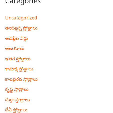
Categories
Uncategorized
అయ్యప్ప స్తోత్రాలు
ఆడపిల్లల పేర్లు
ఆలయాలు
ఇతర స్తోత్రాలు
కామాక్షి స్తోత్రాలు
కాలభైరవ స్తోత్రాలు
కృష్ణ స్తోత్రాలు
దుర్గా స్తోత్రాలు
దేవీ స్తోత్రాలు