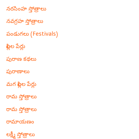
నరసింహ స్తోత్రాలు
నవగ్రహ స్తోత్రాలు
పండుగలు (Festivals)
పిల్లల పేర్లు
పురాణ కథలు
పురాణాలు
మగ పిల్లల పేర్లు
రామ స్తోత్రాలు
రామ స్తోత్రాలు
రామాయణం
లక్ష్మీ స్తోత్రాలు