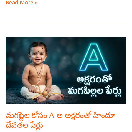
Read More »
మగపిల్లల
కోసం
A-
అ
అక్షరంతో
హిందూ
దేవతల
పేర్లు
మగపిల్లల కోసం A-అ అక్షరంతో హిందూ
దేవతల పేర్లు