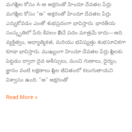
మగపిల్లల కోసం A-అ అక్షరంతో హిందూ దేవతల పేర్లు
మగపిల్లల కోసం “అ” అక్షరంతో హిందూ దేవతల పేర్లు
ఎన్నుకోవడం ఎంతో శుభప్రదంగా భావిస్తారు. భారతీయ
సంస్కృతిలో పేరు కేవలం పిలిచే పదం మాత్రమే కాదు—అది
వ్యక్తిత్వం, ఆధ్యాత్మికత, మరియు భవిష్యత్తు శుభసూచికగా
కూడా భావిస్తారు. ముఖ్యంగా హిందూ దేవతల పేర్లు పిల్లలకు
పెట్టడం ద్వారా దైవ ఆశీస్సులు, మంచి గుణాలు, ధైర్యం,
జ్ఞానం వంటి లక్షణాలు పిల్లల జీవితంలో కలుగుతాయని
విశ్వాసం ఉంది. “అ” అక్షరంతో
Read More »