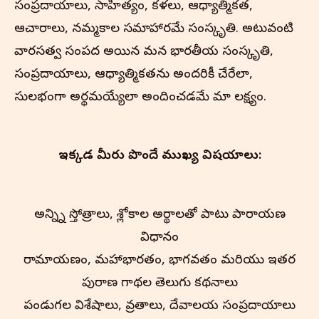
సంప్రదాయాలు, సాహిత్యం, కళలు, ఆధ్యాత్మికత,
ఆచారాలు, నమ్మకాల సమాహారమే సంస్కృతి. అటువంటి
వారసత్వ సంపద అయిన మన భారతీయ సంస్కృతి,
సంప్రదాయాలు, ఆధ్యాత్మికతను అందరికీ చేరేలా,
సులభంగా అర్థమయ్యేలా అందించడమే మా లక్ష్యం.
ఇక్కడ మీరు పొందే ముఖ్య విషయాలు:
అన్న్ని స్తోత్రాలు, శ్లోకాల అర్థాలతో పాటు పారాయణ
విధానం
రామాయణం, మహాభారతం, భాగవతం మరియు ఇతర
పురాణ గాథల తెలుగు కథనాలు
పండుగల విశేషాలు, వ్రతాలు, దేవాలయ సంప్రదాయాలు