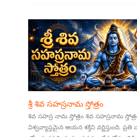
శ్రీ
శివ
సహస్రనామ
స్తోత్రం
శ్రీ శివ సహస్రనామ స్తోత్రం
శివ సహస్ర నామ స్తోత్రం శివ సహస్రనామ స్త
విశ్వవ్యాప్తమైన ఆయన శక్తిని వర్ణిస్తుంది. ప్