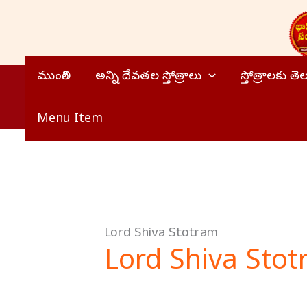
Skip
to
content
ముంగిలి
అన్ని దేవతల స్తోత్రాలు
స్తోత్రాలకు త
Menu Item
Lord Shiva Stotram
Lord Shiva Sto