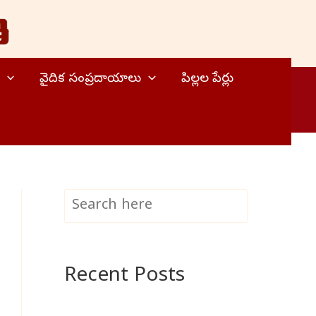
వైదిక సంప్రదాయాలు
పిల్లల పేర్లు
S
Search
e
a
Recent Posts
r
c