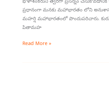
భోళాశంకరుని త్వరగా ప్రసన్నం చేసుకోవడానికి
ప్రధానంగా మనకు మహాభారతం లోని అనుశాసనిక పర
మహర్షి మహాభారతంలో పొందుపరిచారు. కురుక్షే
పితామహ
Read More »