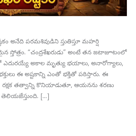
్టకం అనేది పరమశివుడిని స్తుతిస్తూ మహర్షి
ైన స్తోత్రం. “చంద్రశేఖరుడు” అంటే తన జటాజూటంలో
తంలో ఎదురయ్యే అకాల మృత్యు భయాలు, అనారోగ్యాలు,
తులు ఈ అష్టకాన్ని ఎంతో భక్తితో పఠిస్తారు. ఈ
ుణను, రక్షక తత్వాన్ని కొనియాడుతూ, ఆయనను శరణు
తెలియజేస్తుంది. […]