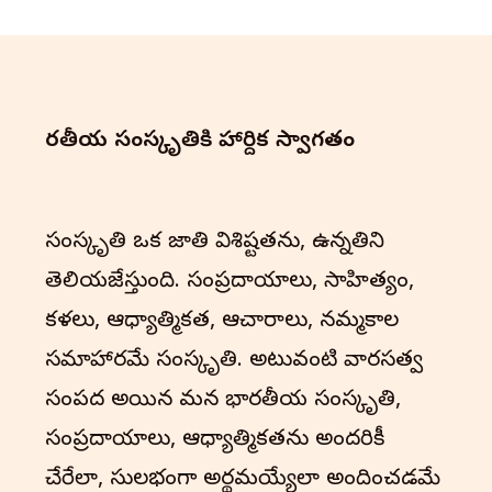
భారతీయ సంస్కృతి‌కి హార్దిక స్వాగతం
సంస్కృతి ఒక జాతి విశిష్టతను, ఉన్నతిని
తెలియజేస్తుంది. సంప్రదాయాలు, సాహిత్యం,
కళలు, ఆధ్యాత్మికత, ఆచారాలు, నమ్మకాల
సమాహారమే సంస్కృతి. అటువంటి వారసత్వ
సంపద అయిన మన భారతీయ సంస్కృతి,
సంప్రదాయాలు, ఆధ్యాత్మికతను అందరికీ
చేరేలా, సులభంగా అర్థమయ్యేలా అందించడమే