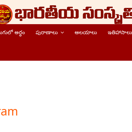
ెలుగులో అర్థం
పురాణాలు
ఆలయాలు
ఇతిహాసాలు
tram