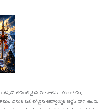
ోత్రం శివుని అనంతమైన రూపాలను, గుణాలను,
రతి నామం వెనుక ఒక లోతైన ఆధ్యాత్మిక అర్థం దాగి ఉంది.