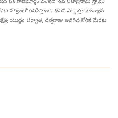
 ఇది ఒక రాజమార్గం వంటిది. శివ సహస్రనామ స్తోత్రం
్వంలో కనిపిస్తుంది. దీనిని సాక్షాత్తు వేదవ్యాస
త్ర యుద్ధం తర్వాత, ధర్మరాజు అడిగిన కోరిక మేరకు