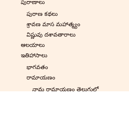
పురాణాలు
పురాణ కథలు
శ్రావణ మాస మహాత్మ్యం
విష్ణువు దశావతారాలు
ఆలయాలు
ఇతిహాసాలు
భాగవతం
రామాయణం
నామ రామాయణం తెలుగులో
రామాయణ కథలు
సంపూర్ణ రామాయణం
బాలకాండ