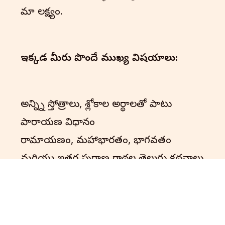
మా లక్ష్యం.
ఇక్కడ మీరు పొందే ముఖ్య విషయాలు:
అన్న్ని స్తోత్రాలు, శ్లోకాల అర్థాలతో పాటు
పారాయణ విధానం
రామాయణం, మహాభారతం, భాగవతం
మరియు ఇతర పురాణ గాథల తెలుగు కథనాలు
పండుగల విశేషాలు, వ్రతాలు, దేవాలయ
సంప్రదాయాలు మరియు ఆచారాలు – వాటి
ప్రాముఖ్యత మరియు ఆచరణ విధానం