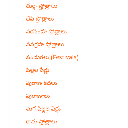
దుర్గా స్తోత్రాలు
దేవీ స్తోత్రాలు
నరసింహ స్తోత్రాలు
నవగ్రహ స్తోత్రాలు
పండుగలు (Festivals)
పిల్లల పేర్లు
పురాణ కథలు
పురాణాలు
మగ పిల్లల పేర్లు
రామ స్తోత్రాలు