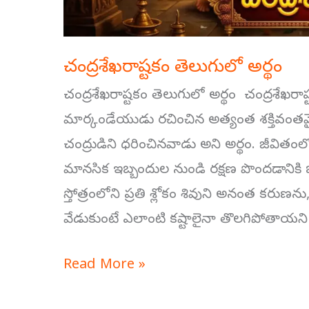
చంద్రశేఖరాష్టకం తెలుగులో అర్థం
చంద్రశేఖరాష్టకం తెలుగులో అర్థం చంద్రశేఖరాష
మార్కండేయుడు రచించిన అత్యంత శక్తివంతమ
చంద్రుడిని ధరించినవాడు అని అర్థం. జీవి
మానసిక ఇబ్బందుల నుండి రక్షణ పొందడానికి భక్
స్తోత్రంలోని ప్రతి శ్లోకం శివుని అనంత కర
వేడుకుంటే ఎలాంటి కష్టాలైనా తొలగిపోతాయని 
Read More »