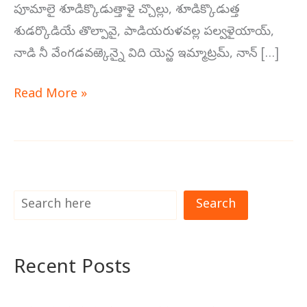
పూమాలై శూడిక్కొడుత్తాళై చ్చొల్లు, శూడిక్కొడుత్త
శుడర్కొడియే తొల్పావై, పాడియరుళవల్ల పల్వళైయాయ్,
నాడి నీ వేంగడవఱ్కెన్నై విది యెన్ఱ ఇమ్మాట్రమ్, నాన్ […]
Read More »
Search
Recent Posts