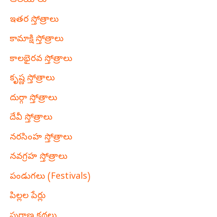
ఆలయాలు
ఇతర స్తోత్రాలు
కామాక్షి స్తోత్రాలు
కాలభైరవ స్తోత్రాలు
కృష్ణ స్తోత్రాలు
దుర్గా స్తోత్రాలు
దేవీ స్తోత్రాలు
నరసింహ స్తోత్రాలు
నవగ్రహ స్తోత్రాలు
పండుగలు (Festivals)
పిల్లల పేర్లు
పురాణ కథలు