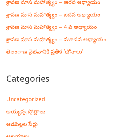
శ్రావణ మాస మహాత్మ్యం – ఆరవ అధ్యాయం
శ్రావణ మాస మహాత్మ్యం – ఐదవ అధ్యాయం
శ్రావణ మాస మహాత్మ్యం – 4 వ అధ్యాయం
శ్రావణ మాస మహాత్మ్యం – మూడవ అధ్యాయం
తెలంగాణ వైభవానికి ప్రతీక ‘బోనాలు’
Categories
Uncategorized
అయ్యప్ప స్తోత్రాలు
ఆడపిల్లల పేర్లు