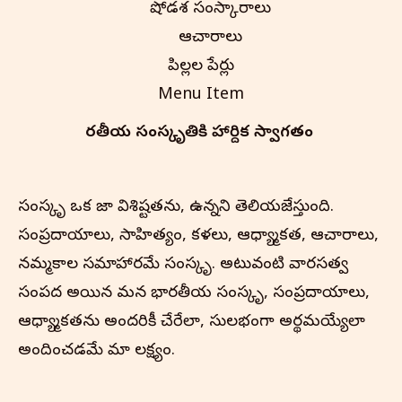
షోడశ సంస్కారాలు
ఆచారాలు
పిల్లల పేర్లు
Menu Item
భారతీయ సంస్కృతి‌కి హార్దిక స్వాగతం
సంస్కృతి ఒక జాతి విశిష్టతను, ఉన్నతిని తెలియజేస్తుంది.
సంప్రదాయాలు, సాహిత్యం, కళలు, ఆధ్యాత్మికత, ఆచారాలు,
నమ్మకాల సమాహారమే సంస్కృతి. అటువంటి వారసత్వ
సంపద అయిన మన భారతీయ సంస్కృతి, సంప్రదాయాలు,
ఆధ్యాత్మికతను అందరికీ చేరేలా, సులభంగా అర్థమయ్యేలా
అందించడమే మా లక్ష్యం.