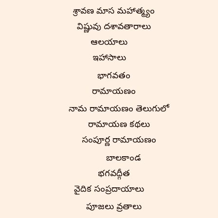
శ్రావణ మాస మహాత్మ్యం
విష్ణువు దశావతారాలు
ఆలయాలు
ఇతిహాసాలు
భాగవతం
రామాయణం
నామ రామాయణం తెలుగులో
రామాయణ కథలు
సంపూర్ణ రామాయణం
బాలకాండ
భగవద్గీత
వైదిక సంప్రదాయాలు
పూజలు వ్రతాలు