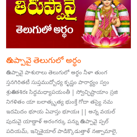
అర్థం
తిరుప్పావై తెలుగులో అర్థం
తిరుప్పావై పాశురాలు తెలుగులో అర్థం నీళా తుంగ
స్తనగిరితటీ సుప్తముద్బోధ్య కృష్ణం పారార్థ్యం స్వం
శ్రుతిశతశిరః సిద్ధమధ్యాపయంతీ | స్వోచ్ఛిష్టాయాం స్రజి
నిగళితం యా బలాత్కృత్య భుంక్తే గోదా తస్యై నమ
ఇదమిదం భూయ ఏవాస్తు భూయః || అన్న వయల్
పుదువై యాణ్డాళ్ అరంగర్కు పన్ను తిరుప్పావై ప్పల్
పదియమ్, ఇన్నిశైయాల్ పాడిక్కొడుత్తాళ్ నఱ్పామాలై,