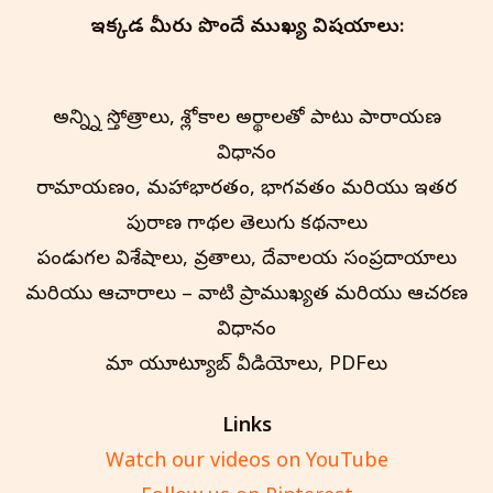
ఇక్కడ మీరు పొందే ముఖ్య విషయాలు:
అన్న్ని స్తోత్రాలు, శ్లోకాల అర్థాలతో పాటు పారాయణ
విధానం
రామాయణం, మహాభారతం, భాగవతం మరియు ఇతర
పురాణ గాథల తెలుగు కథనాలు
పండుగల విశేషాలు, వ్రతాలు, దేవాలయ సంప్రదాయాలు
మరియు ఆచారాలు – వాటి ప్రాముఖ్యత మరియు ఆచరణ
విధానం
మా యూట్యూబ్ వీడియోలు, PDFలు
Links
Watch our videos on YouTube