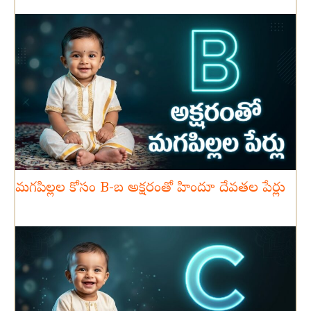
మగపిల్లల కోసం B-బ అక్షరంతో హిందూ దేవతల పేర్లు