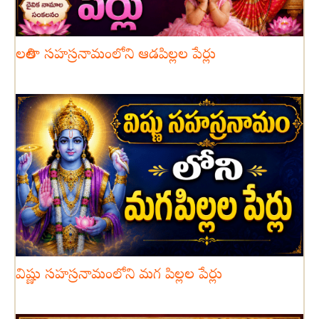
లలితా సహస్రనామంలోని ఆడపిల్లల పేర్లు
విష్ణు సహస్రనామంలోని మగ పిల్లల పేర్లు