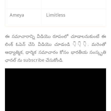
Ameya
Limitless
ఈ సమాచారాన్ని వీడియొ రూపంలో చూడాలనుకుంటే ఈ
లింక్ ఓపెన్ చేసి వీడియొ చూడండి 👇👇👇. మరెంతో
ఆధ్యాత్మిక, ధార్మిక సమాచారం కోసం భారతీయ సంస్కృతి
ఛానల్ ను subscribe చేసుకోండి.