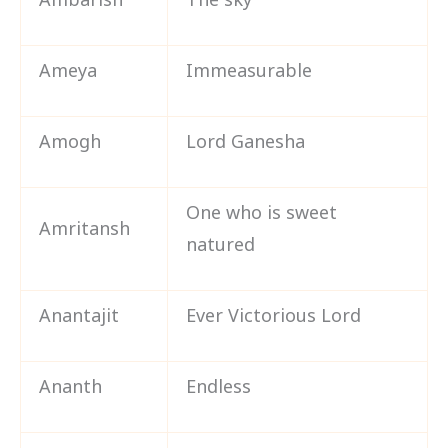
Ambarish
The sky
Ameya
Immeasurable
Amogh
Lord Ganesha
One who is sweet
Amritansh
natured
Anantajit
Ever Victorious Lord
Ananth
Endless