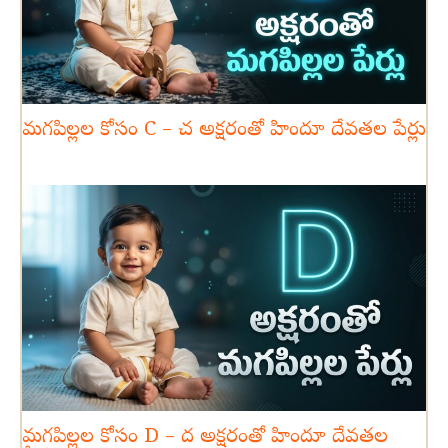
మగపిల్లల కోసం C – చ అక్షరంతో హిందూ దేవతల పేర్లు
మగపిల్లల కోసం D – ద అక్షరంతో హిందూ దేవతల