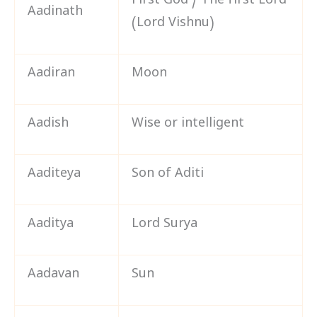
First God / The first Lord
Aadinath
(Lord Vishnu)
Aadiran
Moon
Aadish
Wise or intelligent
Aaditeya
Son of Aditi
Aaditya
Lord Surya
Aadavan
Sun