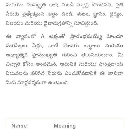
మరియు సంస్కృత భాష నుండి స్ఫూర్తి పొందినవి. ప్రతి
పేరుకు ప్రత్యేకమైన అర్థం ఉండి, శుభం, జ్ఞానం, ధైర్యం,
విజయం మరియు దైవానుగ్రహాన్ని సూచిస్తుంది.
ఈ వ్యాసంలో
A అక్షరంతో ప్రారంభమయ్యే హిందూ
మగపిల్లల పేర్లు, వాటి తెలుగు అర్థాలు మరియు
ఆధ్యాత్మిక ప్రాముఖ్యత
గురించి తెలుసుకుందాం. మీ
చిన్నారి కోసం అందమైన, ఆధునిక మరియు సాంప్రదాయ
విలువలను కలిగిన పేరును ఎంచుకోవడానికి ఈ జాబితా
మీకు మార్గదర్శకంగా ఉంటుంది
Name
Meaning