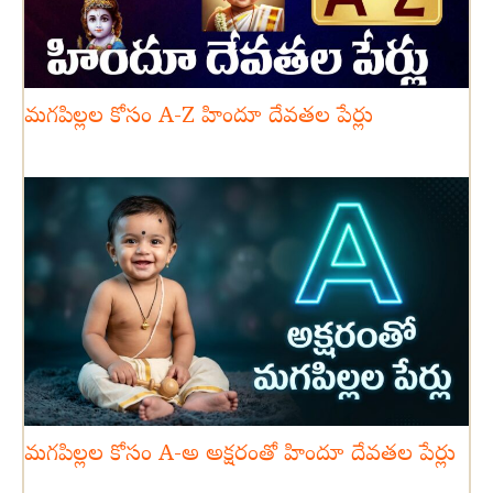
మగపిల్లల కోసం A-Z హిందూ దేవతల పేర్లు
మగపిల్లల కోసం A-అ అక్షరంతో హిందూ దేవతల పేర్లు