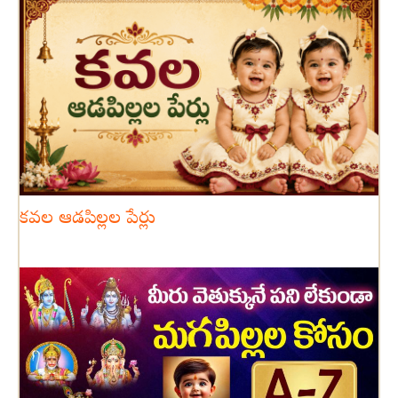
కవల ఆడపిల్లల పేర్లు