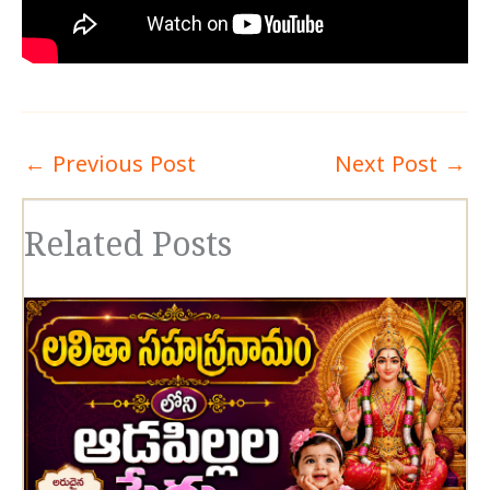
←
Previous Post
Next Post
→
Related Posts