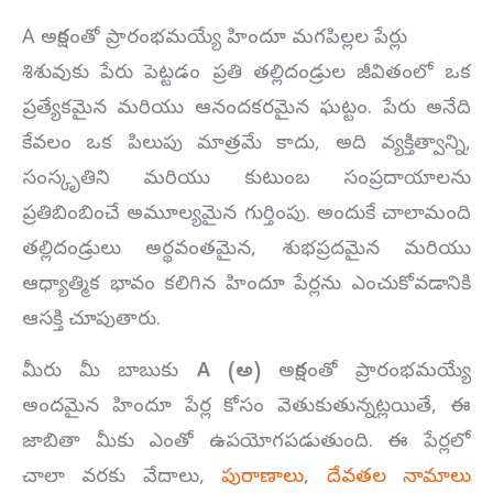
A అక్షరంతో ప్రారంభమయ్యే హిందూ మగపిల్లల పేర్లు
శిశువుకు పేరు పెట్టడం ప్రతి తల్లిదండ్రుల జీవితంలో ఒక
ప్రత్యేకమైన మరియు ఆనందకరమైన ఘట్టం. పేరు అనేది
కేవలం ఒక పిలుపు మాత్రమే కాదు, అది వ్యక్తిత్వాన్ని,
సంస్కృతిని మరియు కుటుంబ సంప్రదాయాలను
ప్రతిబింబించే అమూల్యమైన గుర్తింపు. అందుకే చాలామంది
తల్లిదండ్రులు అర్థవంతమైన, శుభప్రదమైన మరియు
ఆధ్యాత్మిక భావం కలిగిన హిందూ పేర్లను ఎంచుకోవడానికి
ఆసక్తి చూపుతారు.
మీరు మీ బాబుకు
A (అ)
అక్షరంతో ప్రారంభమయ్యే
అందమైన హిందూ పేర్ల కోసం వెతుకుతున్నట్లయితే, ఈ
జాబితా మీకు ఎంతో ఉపయోగపడుతుంది. ఈ పేర్లలో
చాలా వరకు వేదాలు,
పురాణాలు
,
దేవతల నామాలు