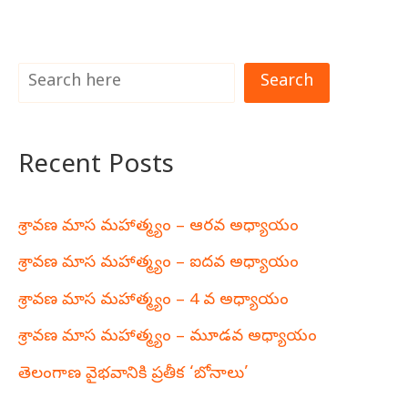
Search
Recent Posts
శ్రావణ మాస మహాత్మ్యం – ఆరవ అధ్యాయం
శ్రావణ మాస మహాత్మ్యం – ఐదవ అధ్యాయం
శ్రావణ మాస మహాత్మ్యం – 4 వ అధ్యాయం
శ్రావణ మాస మహాత్మ్యం – మూడవ అధ్యాయం
తెలంగాణ వైభవానికి ప్రతీక ‘బోనాలు’