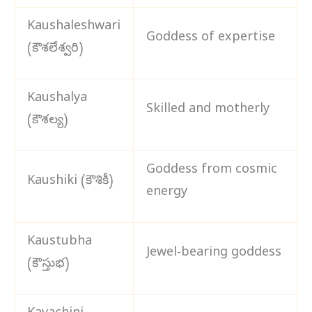
Kaushaleshwari
Goddess of expertise
(కౌశలేశ్వరి)
Kaushalya
Skilled and motherly
(కౌశల్య)
Goddess from cosmic
Kaushiki (కౌశికీ)
energy
Kaustubha
Jewel-bearing goddess
(కౌస్తుభ)