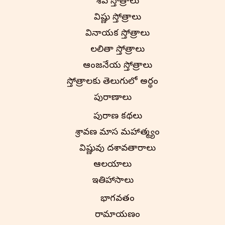
శివ స్తోత్రాలు
విష్ణు స్తోత్రాలు
వినాయక స్తోత్రాలు
లలితా స్తోత్రాలు
ఆంజనేయ స్తోత్రాలు
స్తోత్రాలకు తెలుగులో అర్థం
పురాణాలు
పురాణ కథలు
శ్రావణ మాస మహాత్మ్యం
విష్ణువు దశావతారాలు
ఆలయాలు
ఇతిహాసాలు
భాగవతం
రామాయణం