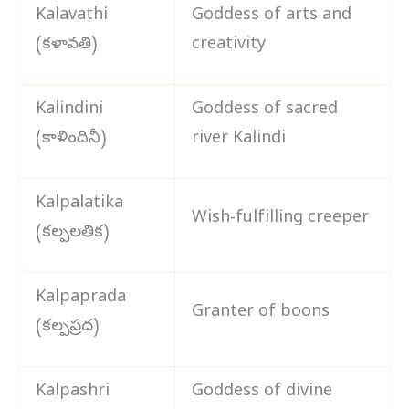
Kalavathi
Goddess of arts and
(కళావతి)
creativity
Kalindini
Goddess of sacred
(కాళిందినీ)
river Kalindi
Kalpalatika
Wish-fulfilling creeper
(కల్పలతిక)
Kalpaprada
Granter of boons
(కల్పప్రద)
Kalpashri
Goddess of divine