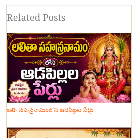
Related Posts
లలితా సహస్రనామంలోని ఆడపిల్లల పేర్లు