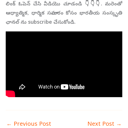
లింక్ ఓపెన్ చేసి వీడియొ చూడండి 👇👇👇. మరెంతో
ఆధ్యాత్మిక, ధార్మిక సమాచారం కోసం భారతీయ సంస్కృతి
ఛానల్ ను subscribe చేసుకోండి.
←
Previous Post
Next Post
→