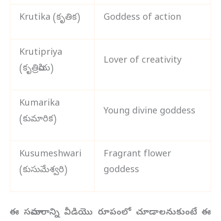
Krutika (కృతిక)
Goddess of action
Krutipriya
Lover of creativity
(కృతిప్రియ)
Kumarika
Young divine goddess
(కుమారిక)
Kusumeshwari
Fragrant flower
(కుసుమేశ్వరి)
goddess
ఈ సమాచారాన్ని వీడియొ రూపంలో చూడాలనుకుంటే ఈ