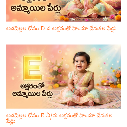
అడపిల్లల కోసం D-ద అక్షరంతో హిందూ దేవతల పేర్లు
అడపిల్లల కోసం E-ఏ/ఈ అక్షరంతో హిందూ దేవతల
పేర్లు