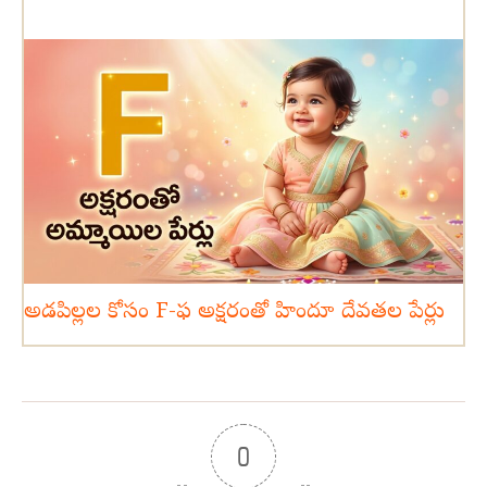
అడపిల్లల కోసం F-ఫ అక్షరంతో హిందూ దేవతల పేర్లు
0