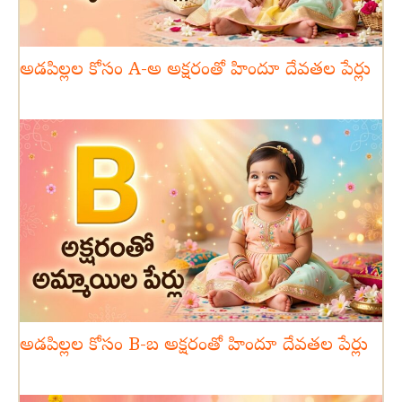
అడపిల్లల కోసం A-అ అక్షరంతో హిందూ దేవతల పేర్లు
అడపిల్లల కోసం B-బ అక్షరంతో హిందూ దేవతల పేర్లు