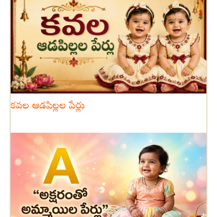
కవల ఆడపిల్లల పేర్లు