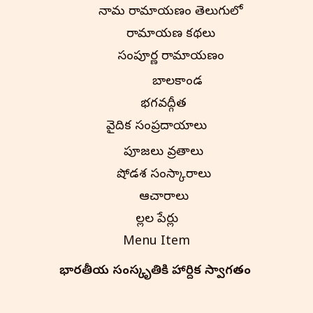
నామ రామాయణం తెలుగులో
రామాయణ కథలు
సంపూర్ణ రామాయణం
బాలకాండ
భగవద్గీత
వైదిక సంప్రదాయాలు
పూజలు వ్రతాలు
షోడశ సంస్కారాలు
ఆచారాలు
పిల్లల పేర్లు
Menu Item
భారతీయ సంస్కృతి‌కి హార్దిక స్వాగతం