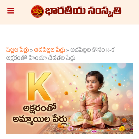
Skip
S
to
e
content
a
r
c
పిల్లల పేర్లు
»
ఆడపిల్లల పేర్లు
»
అడపిల్లల కోసం K-క
h
అక్షరంతో హిందూ దేవతల పేర్లు