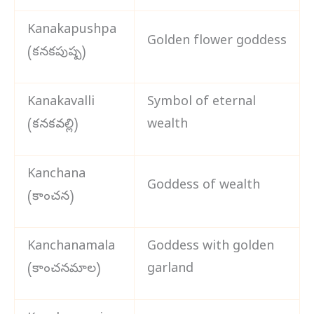
Kanakapushpa
Golden flower goddess
(కనకపుష్ప)
Kanakavalli
Symbol of eternal
(కనకవల్లి)
wealth
Kanchana
Goddess of wealth
(కాంచన)
Kanchanamala
Goddess with golden
(కాంచనమాల)
garland