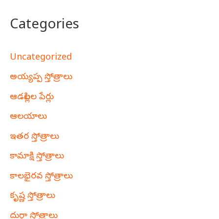
Categories
Uncategorized
అయ్యప్ప స్తోత్రాలు
ఆడపిల్లల పేర్లు
ఆలయాలు
ఇతర స్తోత్రాలు
కామాక్షి స్తోత్రాలు
కాలభైరవ స్తోత్రాలు
కృష్ణ స్తోత్రాలు
దుర్గా స్తోత్రాలు