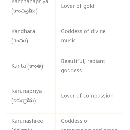
Kanchanapriya
Lover of gold
(కాంచనప్రియ)
Kandhara
Goddess of divine
(కంథర)
music
Beautiful, radiant
Kanta (కాంత)
goddess
Karunapriya
Lover of compassion
(కరుణాప్రియ)
Karunashree
Goddess of