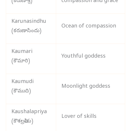
(కరుణాశ్రీ)
compassion and grace
Karunasindhu
Ocean of compassion
(కరుణాసిందు)
Kaumari
Youthful goddess
(కౌమారి)
Kaumudi
Moonlight goddess
(కౌముది)
Kaushalapriya
Lover of skills
(కౌశలప్రియ)