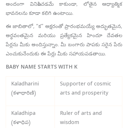
అందంగా వినిపించడమే కాకుండా, లోతైన ఆధ్యాత్మిక
భావనలను కూడా కలిగి ఉంటాయి.
ఈ జాబితాలో, “క” అక్షరంతో ప్రారంభమయ్యే అద్భుతమైన,
అర్థవంతమైన మరియు ప్రత్యేకమైన హిందూ దేవతల
పేర్లను మీకు అందిస్తున్నాం. మీ బంగారు పాపకు సరైన పేరు
ఎంచుకునేందుకు ఈ పేర్లు మీకు సహాయపడతాయి.
BABY NAME STARTS WITH K
Kaladharini
Supporter of cosmic
(కళాధారిణి)
arts and prosperity
Kaladhipa
Ruler of arts and
(కళాధిప)
wisdom