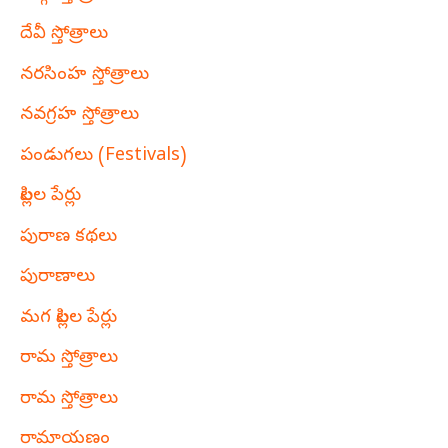
దేవీ స్తోత్రాలు
నరసింహ స్తోత్రాలు
నవగ్రహ స్తోత్రాలు
పండుగలు (Festivals)
పిల్లల పేర్లు
పురాణ కథలు
పురాణాలు
మగ పిల్లల పేర్లు
రామ స్తోత్రాలు
రామ స్తోత్రాలు
రామాయణం