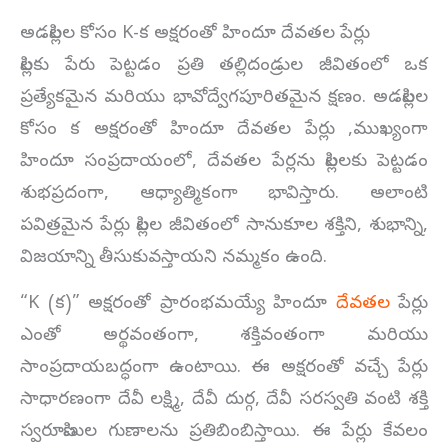
అడపిల్లల కోసం K-క అక్షరంతో హిందూ దేవతల పేర్లు
పిల్లకు పేరు పెట్టడం ప్రతి తల్లిదండ్రుల జీవితంలో ఒక
ప్రత్యేకమైన మరియు భావోద్వేగపూరితమైన క్షణం. అడపిల్లల
కోసం క అక్షరంతో హిందూ దేవతల పేర్లు ,ముఖ్యంగా
హిందూ సంప్రదాయంలో, దేవతల పేర్లను పిల్లలకు పెట్టడం
శుభప్రదంగా, ఆధ్యాత్మికంగా భావిస్తారు. అలాంటి
పవిత్రమైన పేర్లు పిల్లల జీవితంలో సానుకూల శక్తిని, శుభాన్ని,
విజయాన్ని తీసుకువస్తాయని నమ్మకం ఉంది.
“K (క)” అక్షరంతో ప్రారంభమయ్యే హిందూ
దేవతల
పేర్లు
ఎంతో అర్థవంతంగా, శక్తివంతంగా మరియు
సాంప్రదాయబద్ధంగా ఉంటాయి. ఈ అక్షరంతో వచ్చే పేర్లు
సాధారణంగా దేవీ లక్ష్మి, దేవీ దుర్గ, దేవీ సరస్వతి వంటి శక్తి
స్వరూపిణుల గుణాలను ప్రతిబింబిస్తాయి. ఈ పేర్లు కేవలం