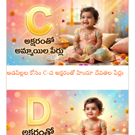
అడపిల్లల కోసం C-చ అక్షరంతో హిందూ దేవతల పేర్లు