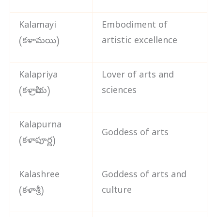
Kalamayi
Embodiment of
(కళామయి)
artistic excellence
Kalapriya
Lover of arts and
(కళాప్రియ)
sciences
Kalapurna
Goddess of arts
(కళాపూర్ణ)
Kalashree
Goddess of arts and
(కళాశ్రీ)
culture