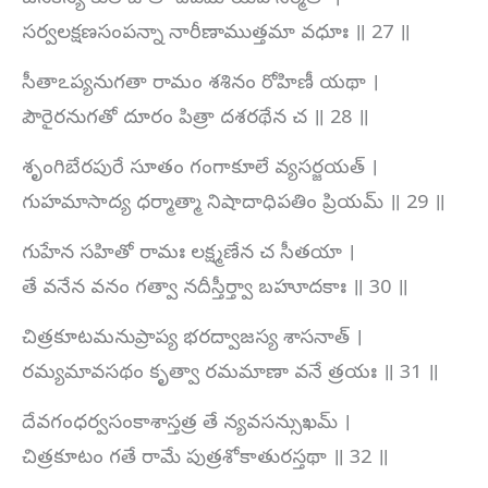
సర్వలక్షణసంపన్నా నారీణాముత్తమా వధూః ॥ 27 ॥
సీతాఽప్యనుగతా రామం శశినం రోహిణీ యథా ।
పౌరైరనుగతో దూరం పిత్రా దశరథేన చ ॥ 28 ॥
శృంగిబేరపురే సూతం గంగాకూలే వ్యసర్జయత్ ।
గుహమాసాద్య ధర్మాత్మా నిషాదాధిపతిం ప్రియమ్ ॥ 29 ॥
గుహేన సహితో రామః లక్ష్మణేన చ సీతయా ।
తే వనేన వనం గత్వా నదీస్తీర్త్వా బహూదకాః ॥ 30 ॥
చిత్రకూటమనుప్రాప్య భరద్వాజస్య శాసనాత్ ।
రమ్యమావసథం కృత్వా రమమాణా వనే త్రయః ॥ 31 ॥
దేవగంధర్వసంకాశాస్తత్ర తే న్యవసన్సుఖమ్ ।
చిత్రకూటం గతే రామే పుత్రశోకాతురస్తథా ॥ 32 ॥