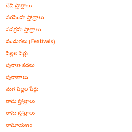
దేవీ స్తోత్రాలు
నరసింహ స్తోత్రాలు
నవగ్రహ స్తోత్రాలు
పండుగలు (Festivals)
పిల్లల పేర్లు
పురాణ కథలు
పురాణాలు
మగ పిల్లల పేర్లు
రామ స్తోత్రాలు
రామ స్తోత్రాలు
రామాయణం