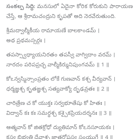
సంకల్ప సిద్ధి:
మనసులో ఏదైనా కోరిక కోరుకుని పారాయణ
చేస్తే, ఆ శ్రీరామచంద్రుని కృపతో అది నెరవేరుతుంది.
శ్రీమద్వాల్మీకీయ రామాయణే బాలకాండమ్ ।
అథ ప్రథమస్సర్గః ।
తపస్స్వాధ్యాయనిరతం తపస్వీ వాగ్విదాం వరమ్ ।
నారదం పరిపప్రచ్ఛ వాల్మీకిర్మునిపుంగవమ్ ॥ 1 ॥
కోఽన్వస్మిన్సాంప్రతం లోకే గుణవాన్ కశ్చ వీర్యవాన్ ।
ధర్మజ్ఞశ్చ కృతజ్ఞశ్చ సత్యవాక్యో దృఢవ్రతః ॥ 2 ॥
చారిత్రేణ చ కో యుక్తః సర్వభూతేషు కో హితః ।
విద్వాన్ కః కః సమర్థశ్చ కశ్చైకప్రియదర్శనః ॥ 3 ॥
ఆత్మవాన్ కో జితక్రోధో ద్యుతిమాన్ కోఽనసూయకః ।
కస్య బిభ్యతి దేవాశ్చ జాతరోషస్య సంయుగే ॥ 4 ॥