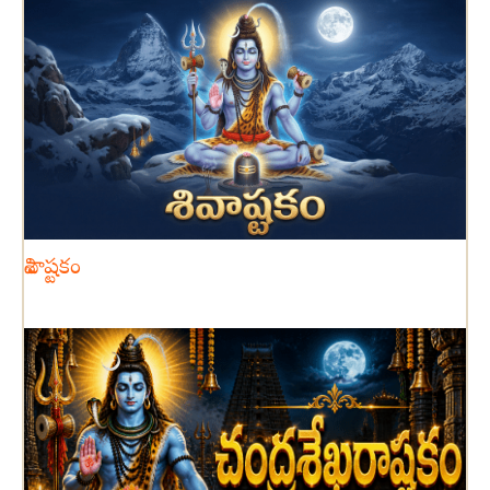
శివాష్టకం