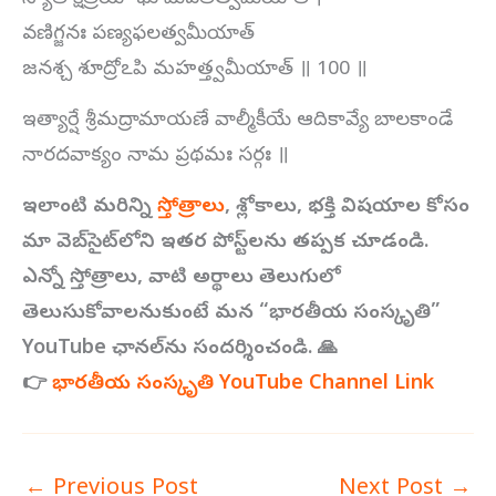
వణిగ్జనః పణ్యఫలత్వమీయాత్
జనశ్చ శూద్రోఽపి మహత్త్వమీయాత్ ॥ 100 ॥
ఇత్యార్షే శ్రీమద్రామాయణే వాల్మీకీయే ఆదికావ్యే బాలకాండే
నారదవాక్యం నామ ప్రథమః సర్గః ॥
ఇలాంటి మరిన్ని
స్తోత్రాలు
,
శ్లోకాలు,
భక్తి విషయాల కోసం
మా వెబ్‌సైట్‌లోని ఇతర పోస్ట్‌లను తప్పక చూడండి.
ఎన్నో స్తోత్రాలు,
వాటి అర్థాలు తెలుగులో
తెలుసుకోవాలనుకుంటే మన “భారతీయ సంస్కృతి”
YouTube
ఛానల్‌ను సందర్శించండి.
🙏
👉
భారతీయ సంస్కృతి YouTube Channel Link
←
Previous Post
Next Post
→