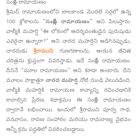
సంక్షేప రామాయణం
శ్రీమద్ రామాయణంలోని బాలకాండ మొదటి సర్గలో ఉన్న
100 శ్లోకాలను
“
సంక్షేప రామాయణం”
అని పిలుస్తారు.
వాల్మీకి మహర్షి “ఈ లోకంలో ఆదర్శవంతుడైన పురుషుడు
ఎవరైనా ఉన్నారా?” అని నారద మహర్షిని అడిగినప్పుడు,
నారదుడు
శ్రీరాముని
గుణగణాలను, ఆయన జీవిత
చరిత్రను క్లుప్తంగా వివరిస్తాడు. ఇదే సంక్షేప రామాయణం.
దీనినే “మూల రామాయణం” అని కూడా అంటారు. దీని
మూలం సాక్షాత్తూ
నారద మహర్షి
నోటి నుండి వెలువడింది.
వాల్మీకి మహర్షికి రామాయణ కావ్యాన్ని రచించడానికి
కావాల్సిన ప్రేరణ, కథాక్రమం ఈ సంక్షేప రామాయణం
ద్వారానే లభించాయి. ఇందులో శ్రీరాముని పూర్వ గాథ,
వనవాసం, రావణ సంహారం మరియు రామరాజ్య వైభవం
అన్నీ క్రమ పద్ధతిలో వివరించబడ్డాయి.