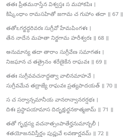
తతః ప్రీతమనాస్తేన విశ్వస్తః స మహాకపిః ।
కిష్కింధాం రామసహితో జగామ చ గుహాం తదా ॥ 67 ॥
తతోఽగర్జద్ధరివరః సుగ్రీవో హేమపింగళః ।
తేన నాదేన మహతా నిర్జగామ హరీశ్వరః ॥ 68 ॥
అనుమాన్య తదా తారాం సుగ్రీవేణ సమాగతః ।
నిజఘాన చ తత్రైనం శరేణైకేన రాఘవః ॥ 69 ॥
తతః సుగ్రీవవచనాద్ధత్వా వాలినమాహవే ।
సుగ్రీవమేవ తద్రాజ్యే రాఘవః ప్రత్యపాదయత్ ॥ 70 ॥
స చ సర్వాన్సమానీయ వానరాన్వానరర్షభః ।
దిశః ప్రస్థాపయామాస దిదృక్షుర్జనకాత్మజామ్ ॥ 71 ॥
తతో గృధ్రస్య వచనాత్సంపాతేర్హనుమాన్బలీ ।
శతయోజనవిస్తీర్ణం పుప్లువే లవణార్ణవమ్ ॥ 72 ॥