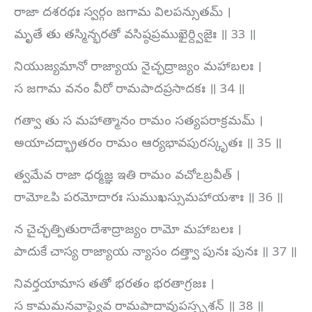
రాజా దశరథః స్వర్గం జగామ విలపన్సుతమ్ ।
మృతే తు తస్మిన్భరతో వసిష్ఠప్రముఖైర్ద్విజైః ॥ 33 ॥
నియుజ్యమానో రాజ్యాయ నైచ్ఛద్రాజ్యం మహాబలః ।
స జగామ వనం వీరో రామపాదప్రసాదకః ॥ 34 ॥
గత్వా తు స మహాత్మానం రామం సత్యపరాక్రమమ్ ।
అయాచద్భ్రాతరం రామం ఆర్యభావపురస్కృతః ॥ 35 ॥
త్వమేవ రాజా ధర్మజ్ఞ ఇతి రామం వచోఽబ్రవీత్ ।
రామోఽపి పరమోదారః సుముఖస్సుమహాయశాః ॥ 36 ॥
న చైచ్ఛత్పితురాదేశాద్రాజ్యం రామో మహాబలః ।
పాదుకే చాస్య రాజ్యాయ న్యాసం దత్త్వా పునః పునః ॥ 37 ॥
నివర్తయామాస తతో భరతం భరతాగ్రజః ।
స కామమనవాప్యైవ రామపాదావుపస్పృశన్ ॥ 38 ॥