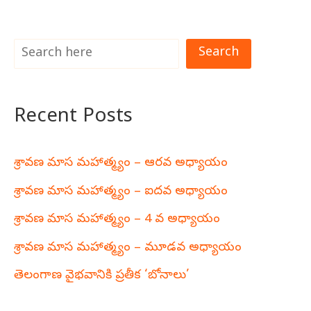
Search
Recent Posts
శ్రావణ మాస మహాత్మ్యం – ఆరవ అధ్యాయం
శ్రావణ మాస మహాత్మ్యం – ఐదవ అధ్యాయం
శ్రావణ మాస మహాత్మ్యం – 4 వ అధ్యాయం
శ్రావణ మాస మహాత్మ్యం – మూడవ అధ్యాయం
తెలంగాణ వైభవానికి ప్రతీక ‘బోనాలు’