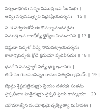
సర్వదాభిగతః సద్భిః సముద్ర ఇవ సింధుభిః ।
ఆర్యః సర్వసమశ్చైవ సదైకప్రియదర్శనః ॥ 16 ॥
స చ సర్వగుణోపేతః కౌసల్యానందవర్ధనః ।
సముద్ర ఇవ గాంభీర్యే ధైర్యేణ హిమవానివ ॥ 17 ॥
విష్ణునా సదృశో వీర్యే సోమవత్ప్రియదర్శనః ।
కాలాగ్నిసదృశః క్రోధే క్షమయా పృథివీసమః ॥ 18 ॥
ధనదేన సమస్త్యాగే సత్యే ధర్మ ఇవాపరః ।
తమేవం గుణసంపన్నం రామం సత్యపరాక్రమమ్ ॥ 19 ॥
జ్యేష్ఠం శ్రేష్ఠగుణైర్యుక్తం ప్రియం దశరథః సుతమ్ ।
ప్రకృతీనాం హితైర్యుక్తం ప్రకృతి ప్రియ కామ్యయా ॥ 20 ॥
యౌవరాజ్యేన సంయోక్తుమైచ్ఛత్ప్రీత్యా మహీపతిః ।