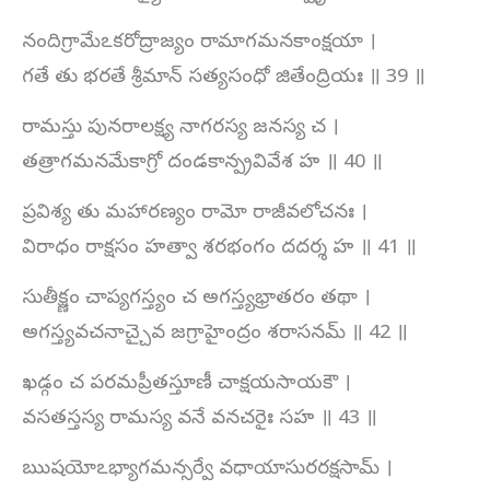
నందిగ్రామేఽకరోద్రాజ్యం రామాగమనకాంక్షయా ।
గతే తు భరతే శ్రీమాన్ సత్యసంధో జితేంద్రియః ॥ 39 ॥
రామస్తు పునరాలక్ష్య నాగరస్య జనస్య చ ।
తత్రాగమనమేకాగ్రో దండకాన్ప్రవివేశ హ ॥ 40 ॥
ప్రవిశ్య తు మహారణ్యం రామో రాజీవలోచనః ।
విరాధం రాక్షసం హత్వా శరభంగం దదర్శ హ ॥ 41 ॥
సుతీక్ష్ణం చాప్యగస్త్యం చ అగస్త్యభ్రాతరం తథా ।
అగస్త్యవచనాచ్చైవ జగ్రాహైంద్రం శరాసనమ్ ॥ 42 ॥
ఖడ్గం చ పరమప్రీతస్తూణీ చాక్షయసాయకౌ ।
వసతస్తస్య రామస్య వనే వనచరైః సహ ॥ 43 ॥
ఋషయోఽభ్యాగమన్సర్వే వధాయాసురరక్షసామ్ ।