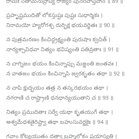
రామః సీతామనుప్రాప్య రాజ్యం పునరవాప్తవాన్ ॥ 89 ॥
ప్రహృష్టముదితో లోకస్తుష్టః పుష్టః సుధార్మికః ।
నిరామయో హ్యరోగశ్చ దుర్భిక్ష భయవర్జితః ॥ 90 ॥
న పుత్రమరణం కించిద్ద్రక్ష్యంతి పురుషాః క్వచిత్ ।
నార్యశ్చావిధవా నిత్యం భవిష్యంతి పతివ్రతాః ॥ 91 ॥
న చాగ్నిజం భయం కించిన్నాప్సు మజ్జంతి జంతవః ।
న వాతజం భయం కించిన్నాపి జ్వరకృతం తథా ॥ 92 ॥
న చాపి క్షుద్భయం తత్ర న తస్కరభయం తథా ।
నగరాణి చ రాష్ట్రాణి ధనధాన్యయుతాని చ ॥ 93 ॥
నిత్యం ప్రముదితాః సర్వే యథా కృతయుగే తథా ।
అశ్వమేధశతైరిష్ట్వా తథా బహుసువర్ణకైః ॥ 94 ॥
గవాం కోట్యయుతం దత్వా బ్రహ్మలోకం ప్రయాస్యతి ।