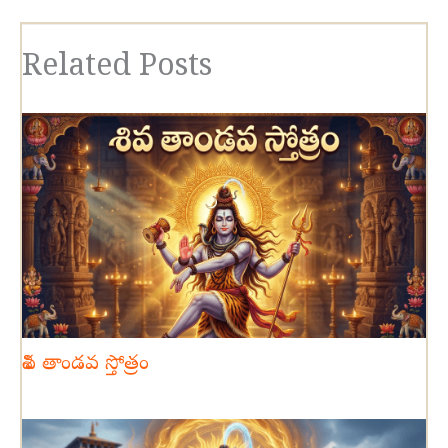
Related Posts
శివ తాండవ స్తోత్రం