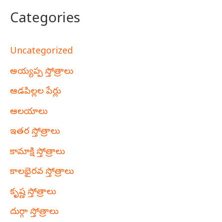
Categories
Uncategorized
అయ్యప్ప స్తోత్రాలు
ఆడపిల్లల పేర్లు
ఆలయాలు
ఇతర స్తోత్రాలు
కామాక్షి స్తోత్రాలు
కాలభైరవ స్తోత్రాలు
కృష్ణ స్తోత్రాలు
దుర్గా స్తోత్రాలు