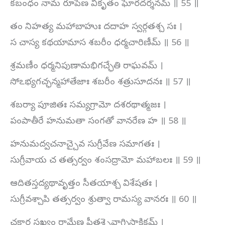
కబంధం నామ రూపేణ వికృతం ఘోరదర్శనమ్ ॥ 55 ॥
తం నిహత్య మహాబాహుః దదాహ స్వర్గతశ్చ సః ।
స చాస్య కథయామాస శబరీం ధర్మచారిణీమ్ ॥ 56 ॥
శ్రమణీం ధర్మనిపుణామభిగచ్ఛేతి రాఘవమ్ ।
సోఽభ్యగచ్ఛన్మహాతేజాః శబరీం శత్రుసూదనః ॥ 57 ॥
శబర్యా పూజితః సమ్యగ్రామో దశరథాత్మజః ।
పంపాతీరే హనుమతా సంగతో వానరేణ హ ॥ 58 ॥
హనుమద్వచనాచ్చైవ సుగ్రీవేణ సమాగతః ।
సుగ్రీవాయ చ తత్సర్వం శంసద్రామో మహాబలః ॥ 59 ॥
ఆదితస్తద్యథావృత్తం సీతయాశ్చ విశేషతః ।
సుగ్రీవశ్చాపి తత్సర్వం శ్రుత్వా రామస్య వానరః ॥ 60 ॥
చకార సఖ్యం రామేణ ప్రీతశ్చైవాగ్నిసాక్షికమ్ ।