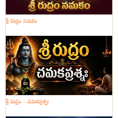
శ్రీ రుద్రం నమకం
శ్రీ రుద్రం – చమకప్రశ్నః