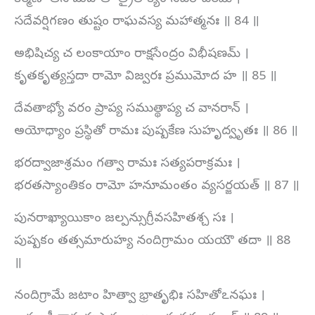
సదేవర్షిగణం తుష్టం రాఘవస్య మహాత్మనః ॥ 84 ॥
అభిషిచ్య చ లంకాయాం రాక్షసేంద్రం విభీషణమ్ ।
కృతకృత్యస్తదా రామో విజ్వరః ప్రముమోద హ ॥ 85 ॥
దేవతాభ్యో వరం ప్రాప్య సముత్థాప్య చ వానరాన్ ।
అయోధ్యాం ప్రస్థితో రామః పుష్పకేణ సుహృద్వృతః ॥ 86 ॥
భరద్వాజాశ్రమం గత్వా రామః సత్యపరాక్రమః ।
భరతస్యాంతికం రామో హనూమంతం వ్యసర్జయత్ ॥ 87 ॥
పునరాఖ్యాయికాం జల్పన్సుగ్రీవసహితశ్చ సః ।
పుష్పకం తత్సమారుహ్య నందిగ్రామం యయౌ తదా ॥ 88
॥
నందిగ్రామే జటాం హిత్వా భ్రాతృభిః సహితోఽనఘః ।