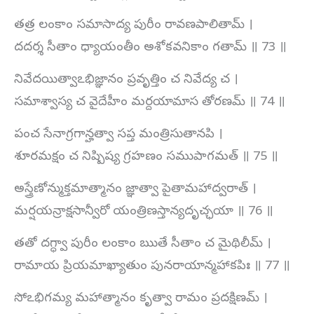
తత్ర లంకాం సమాసాద్య పురీం రావణపాలితామ్ ।
దదర్శ సీతాం ధ్యాయంతీం అశోకవనికాం గతామ్ ॥ 73 ॥
నివేదయిత్వాఽభిజ్ఞానం ప్రవృత్తిం చ నివేద్య చ ।
సమాశ్వాస్య చ వైదేహీం మర్దయామాస తోరణమ్ ॥ 74 ॥
పంచ సేనాగ్రగాన్హత్వా సప్త మంత్రిసుతానపి ।
శూరమక్షం చ నిష్పిష్య గ్రహణం సముపాగమత్ ॥ 75 ॥
అస్త్రేణోన్ముక్తమాత్మానం జ్ఞాత్వా పైతామహాద్వరాత్ ।
మర్షయన్రాక్షసాన్వీరో యంత్రిణస్తాన్యదృచ్ఛయా ॥ 76 ॥
తతో దగ్ధ్వా పురీం లంకాం ఋతే సీతాం చ మైథిలీమ్ ।
రామాయ ప్రియమాఖ్యాతుం పునరాయాన్మహాకపిః ॥ 77 ॥
సోఽభిగమ్య మహాత్మానం కృత్వా రామం ప్రదక్షిణమ్ ।