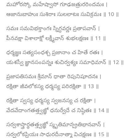
మహోరస్కో మహేష్వాసో గూఢజత్రురరిందమః ।
ఆజానుబాహుః సుశిరాః సులలాటః సువిక్రమః ॥ 10 ॥
సమః సమవిభక్తాంగః స్నిగ్ధవర్ణః ప్రతాపవాన్ ।
పీనవక్షా విశాలాక్షో లక్ష్మీవాన్ శుభలక్షణః ॥ 11 ॥
ధర్మజ్ఞః సత్యసంధశ్చ ప్రజానాం చ హితే రతః ।
యశస్వీ జ్ఞానసంపన్నః శుచిర్వశ్యః సమాధిమాన్ ॥ 12 ॥
ప్రజాపతిసమః శ్రీమాన్ ధాతా రిపునిషూదనః ।
రక్షితా జీవలోకస్య ధర్మస్య పరిరక్షితా ॥ 13 ॥
రక్షితా స్వస్య ధర్మస్య స్వజనస్య చ రక్షితా ।
వేదవేదాంగతత్త్వజ్ఞో ధనుర్వేదే చ నిష్ఠితః ॥ 14 ॥
సర్వశాస్త్రార్థతత్త్వజ్ఞో స్మృతిమాన్ప్రతిభానవాన్ ।
సర్వలోకప్రియః సాధురదీనాత్మా విచక్షణః ॥ 15 ॥