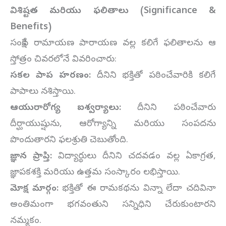
విశిష్టత మరియు ఫలితాలు (Significance &
Benefits)
సంక్షేప రామాయణ పారాయణ వల్ల కలిగే ఫలితాలను ఆ
స్తోత్రం చివరలోనే వివరించారు:
సకల పాప హరణం:
దీనిని భక్తితో పఠించేవారికి కలిగే
పాపాలు నశిస్తాయి.
ఆయురారోగ్య ఐశ్వర్యాలు:
దీనిని పఠించేవారు
దీర్ఘాయుష్షును, ఆరోగ్యాన్ని మరియు సంపదను
పొందుతారని ఫలశ్రుతి చెబుతోంది.
జ్ఞాన ప్రాప్తి:
విద్యార్థులు దీనిని చదవడం వల్ల ఏకాగ్రత,
జ్ఞాపకశక్తి మరియు ఉత్తమ సంస్కారం లభిస్తాయి.
మోక్ష మార్గం:
భక్తితో ఈ రామకథను విన్నా లేదా చదివినా
అంతిమంగా భగవంతుని సన్నిధిని చేరుకుంటారని
నమ్మకం.