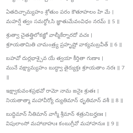
ఏతదిచ్ఛామ్యహం శ్రోతుం పరం కౌతూహలం హి మే ।
మహర్షే త్వం సమర్థోఽసి జ్ఞాతుమేవంవిధం నరమ్ ॥ 5 ॥
శ్రుత్వా చైతత్త్రిలోకజ్ఞో వాల్మీకేర్నారదో వచః ।
శ్రూయతామితి చామంత్ర్య ప్రహృష్టో వాక్యమబ్రవీత్ ॥ 6 ॥
బహవో దుర్లభాశ్చైవ యే త్వయా కీర్తితా గుణాః ।
మునే వక్ష్యామ్యహం బుద్ధ్వా తైర్యుక్తః శ్రూయతాం నరః ॥ 7
॥
ఇక్ష్వాకువంశప్రభవో రామో నామ జనైః శ్రుతః ।
నియతాత్మా మహావీర్యో ద్యుతిమాన్ ధృతిమాన్ వశీ ॥ 8 ॥
బుద్ధిమాన్ నీతిమాన్ వాగ్మీ శ్రీమాన్ శత్రునిబర్హణః ।
విపులాంసో మహాబాహుః కంబుగ్రీవో మహాహనుః ॥ 9 ॥