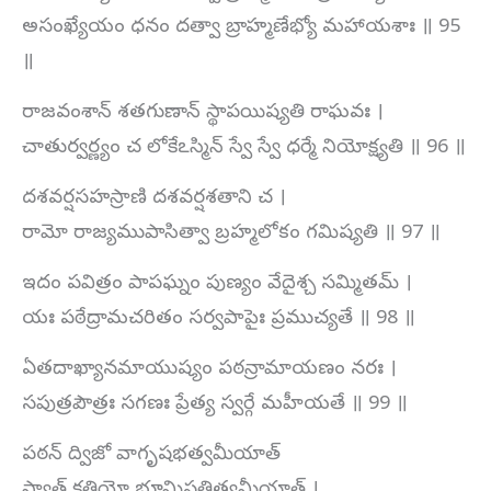
అసంఖ్యేయం ధనం దత్వా బ్రాహ్మణేభ్యో మహాయశాః ॥ 95
॥
రాజవంశాన్ శతగుణాన్ స్థాపయిష్యతి రాఘవః ।
చాతుర్వర్ణ్యం చ లోకేఽస్మిన్ స్వే స్వే ధర్మే నియోక్ష్యతి ॥ 96 ॥
దశవర్షసహస్రాణి దశవర్షశతాని చ ।
రామో రాజ్యముపాసిత్వా బ్రహ్మలోకం గమిష్యతి ॥ 97 ॥
ఇదం పవిత్రం పాపఘ్నం పుణ్యం వేదైశ్చ సమ్మితమ్ ।
యః పఠేద్రామచరితం సర్వపాపైః ప్రముచ్యతే ॥ 98 ॥
ఏతదాఖ్యానమాయుష్యం పఠన్రామాయణం నరః ।
సపుత్రపౌత్రః సగణః ప్రేత్య స్వర్గే మహీయతే ॥ 99 ॥
పఠన్ ద్విజో వాగృషభత్వమీయాత్
స్యాత్ క్షత్రియో భూమిపతిత్వమీయాత్ ।