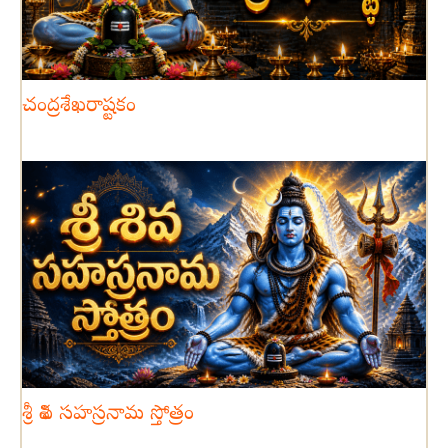
చంద్రశేఖరాష్టకం
శ్రీ శివ సహస్రనామ స్తోత్రం