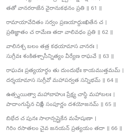
తతో వానరరాజేన వైరానుకథనం ప్రతి ॥ 61 ॥
రామాయావేదితం సర్వం ప్రణయాద్దుఃఖితేన చ ।
ప్రతిజ్ఞాతం చ రామేణ తదా వాలివధం ప్రతి ॥ 62 ॥
వాలినశ్చ బలం తత్ర కథయామాస వానరః ।
సుగ్రీవః శంకితశ్చాసీన్నిత్యం వీర్యేణ రాఘవే ॥ 63 ॥
రాఘవః ప్రత్యయార్థం తు దుందుభేః కాయముత్తమమ్ ।
దర్శయామాస సుగ్రీవో మహాపర్వత సన్నిభమ్ ॥ 64 ॥
ఉత్స్మయిత్వా మహాబాహుః ప్రేక్ష్య చాస్థి మహాబలః ।
పాదాంగుష్ఠేన చిక్షేప సంపూర్ణం దశయోజనమ్ ॥ 65 ॥
బిభేద చ పునః సాలాన్సప్తైకేన మహేషుణా ।
గిరిం రసాతలం చైవ జనయన్ ప్రత్యయం తదా ॥ 66 ॥