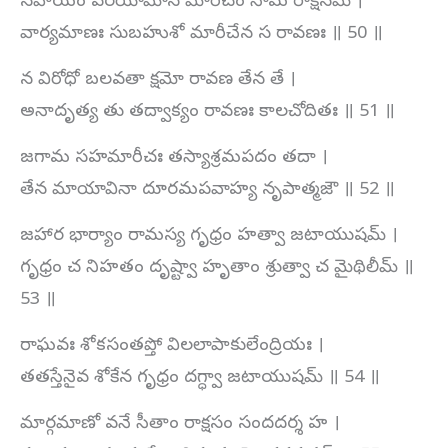
సహాయం వరయామాస మారీచం నామ రాక్షసమ్ ।
వార్యమాణః సుబహుశో మారీచేన స రావణః ॥ 50 ॥
న విరోధో బలవతా క్షమో రావణ తేన తే ।
అనాదృత్య తు తద్వాక్యం రావణః కాలచోదితః ॥ 51 ॥
జగామ సహమారీచః తస్యాశ్రమపదం తదా ।
తేన మాయావినా దూరమపవాహ్య నృపాత్మజౌ ॥ 52 ॥
జహార భార్యాం రామస్య గృధ్రం హత్వా జటాయుషమ్ ।
గృధ్రం చ నిహతం దృష్ట్వా హృతాం శ్రుత్వా చ మైథిలీమ్ ॥
53 ॥
రాఘవః శోకసంతప్తో విలలాపాకులేంద్రియః ।
తతస్తేనైవ శోకేన గృధ్రం దగ్ధ్వా జటాయుషమ్ ॥ 54 ॥
మార్గమాణో వనే సీతాం రాక్షసం సందదర్శ హ ।