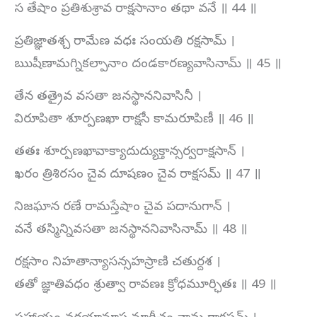
స తేషాం ప్రతిశుశ్రావ రాక్షసానాం తథా వనే ॥ 44 ॥
ప్రతిజ్ఞాతశ్చ రామేణ వధః సంయతి రక్షసామ్ ।
ఋషీణామగ్నికల్పానాం దండకారణ్యవాసినామ్ ॥ 45 ॥
తేన తత్రైవ వసతా జనస్థాననివాసినీ ।
విరూపితా శూర్పణఖా రాక్షసీ కామరూపిణీ ॥ 46 ॥
తతః శూర్పణఖావాక్యాదుద్యుక్తాన్సర్వరాక్షసాన్ ।
ఖరం త్రిశిరసం చైవ దూషణం చైవ రాక్షసమ్ ॥ 47 ॥
నిజఘాన రణే రామస్తేషాం చైవ పదానుగాన్ ।
వనే తస్మిన్నివసతా జనస్థాననివాసినామ్ ॥ 48 ॥
రక్షసాం నిహతాన్యాసన్సహస్రాణి చతుర్దశ ।
తతో జ్ఞాతివధం శ్రుత్వా రావణః క్రోధమూర్ఛితః ॥ 49 ॥