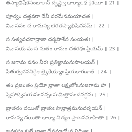
తస్యాభిషేకసంభారాన్ దృష్ట్వా భార్యాఽథ కైకయీ ॥ 21 ॥
పూర్వం దత్తవరా దేవీ వరమేనమయాచత ।
వివాసనం చ రామస్య భరతస్యాభిషేచనమ్ ॥ 22 ॥
స సత్యవచనాద్రాజా ధర్మపాశేన సంయతః ।
వివాసయామాస సుతం రామం దశరథః ప్రియమ్ ॥ 23 ॥
స జగామ వనం వీరః ప్రతిజ్ఞామనుపాలయన్ ।
పితుర్వచననిర్దేశాత్కైకేయ్యాః ప్రియకారణాత్ ॥ 24 ॥
తం వ్రజంతం ప్రియో భ్రాతా లక్ష్మణోఽనుజగామ హ ।
స్నేహాద్వినయసంపన్నః సుమిత్రానందవర్ధనః ॥ 25 ॥
భ్రాతరం దయితో భ్రాతుః సౌభ్రాత్రమనుదర్శయన్ ।
రామస్య దయితా భార్యా నిత్యం ప్రాణసమాహితా ॥ 26 ॥
జనకస్య కులే జాతా దేవమాయేవ నిర్మితా ।