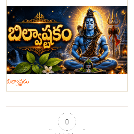
బిల్వాష్టకం
0