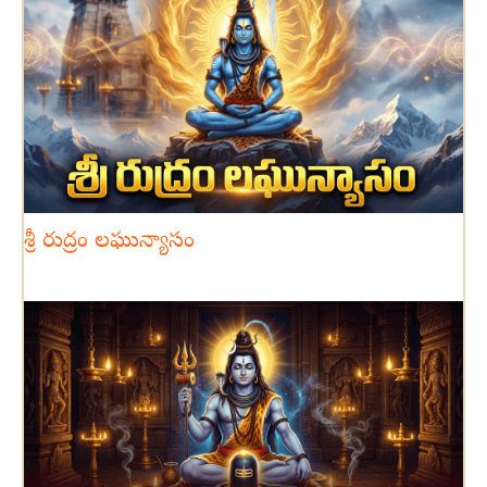
శ్రీ రుద్రం లఘున్యాసం