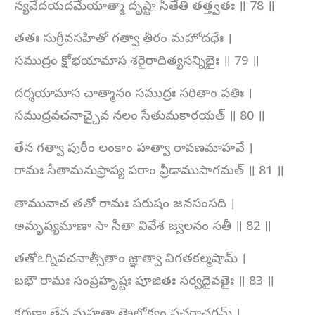
న్యవేదయదమేయాత్మా దృష్టా సీతేతి తత్త్వతః ॥ 78 ॥
తతః సుగ్రీవసహితో గత్వా తీరం మహోదధేః ।
సముద్రం క్షోభయామాస శరైరాదిత్యసన్నిభైః ॥ 79 ॥
దర్శయామాస చాత్మానం సముద్రః సరితాం పతిః ।
సముద్రవచనాచ్చైవ నలం సేతుమకారయత్ ॥ 80 ॥
తేన గత్వా పురీం లంకాం హత్వా రావణమాహవే ।
రామః సీతామనుప్రాప్య పరాం వ్రీడాముపాగమత్ ॥ 81 ॥
తామువాచ తతో రామః పరుషం జనసంసది ।
అమృష్యమాణా సా సీతా వివేశ జ్వలనం సతీ ॥ 82 ॥
తతోఽగ్నివచనాత్సీతాం జ్ఞాత్వా విగతకల్మషామ్ ।
బభౌ రామః సంప్రహృష్టః పూజితః సర్వదైవతైః ॥ 83 ॥
కర్మణా తేన మహతా త్రైలోక్యం సచరాచరమ్ ।