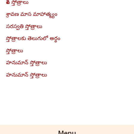
శివ స్తోత్రాలు
శ్రావణ మాస మాహాత్మ్యం
సరస్వతి స్తోత్రాలు
స్తోత్రాలకు తెలుగులో అర్థం
స్తోత్రాలు
హనుమాన్ స్తోత్రాలు
హనుమాన్ స్తోత్రాలు