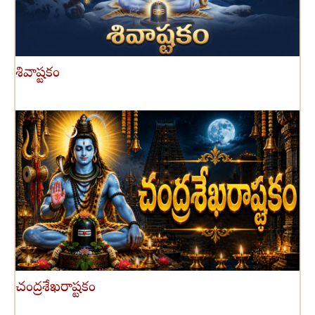
శివాష్టకం
చంద్రశేఖరాష్టకం