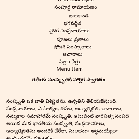
రామాయణ కథలు
సంపూర్ణ రామాయణం
బాలకాండ
భగవద్గీత
వైదిక సంప్రదాయాలు
పూజలు వ్రతాలు
షోడశ సంస్కారాలు
ఆచారాలు
పిల్లల పేర్లు
Menu Item
భారతీయ సంస్కృతి‌కి హార్దిక స్వాగతం
సంస్కృతి ఒక జాతి విశిష్టతను, ఉన్నతిని తెలియజేస్తుంది.
సంప్రదాయాలు, సాహిత్యం, కళలు, ఆధ్యాత్మికత, ఆచారాలు,
నమ్మకాల సమాహారమే సంస్కృతి. అటువంటి వారసత్వ సంపద
అయిన మన భారతీయ సంస్కృతి, సంప్రదాయాలు,
ఆధ్యాత్మికతను అందరికీ చేరేలా, సులభంగా అర్థమయ్యేలా
అందించడమే మా లక్ష్యం.