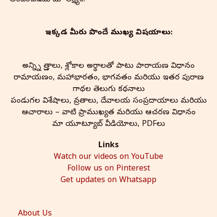
ఇక్కడ మీరు పొందే ముఖ్య విషయాలు:
అన్న్ని స్తోత్రాలు, శ్లోకాల అర్థాలతో పాటు పారాయణ విధానం
రామాయణం, మహాభారతం, భాగవతం మరియు ఇతర పురాణ
గాథల తెలుగు కథనాలు
పండుగల విశేషాలు, వ్రతాలు, దేవాలయ సంప్రదాయాలు మరియు
ఆచారాలు – వాటి ప్రాముఖ్యత మరియు ఆచరణ విధానం
మా యూట్యూబ్ వీడియోలు, PDFలు
Links
Watch our videos on YouTube
Follow us on Pinterest
Get updates on Whatsapp
About Us