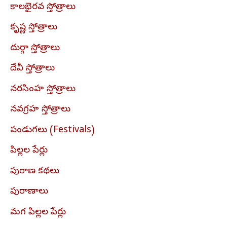
కాలభైరవ స్తోత్రాలు
కృష్ణ స్తోత్రాలు
దుర్గా స్తోత్రాలు
దేవీ స్తోత్రాలు
నరసింహ స్తోత్రాలు
నవగ్రహ స్తోత్రాలు
పండుగలు (Festivals)
పిల్లల పేర్లు
పురాణ కథలు
పురాణాలు
మగ పిల్లల పేర్లు