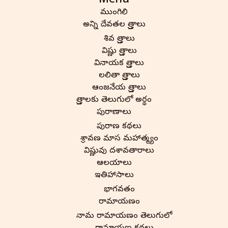
Menu
ముంగిలి
అన్ని దేవతల స్తోత్రాలు
శివ స్తోత్రాలు
విష్ణు స్తోత్రాలు
వినాయక స్తోత్రాలు
లలితా స్తోత్రాలు
ఆంజనేయ స్తోత్రాలు
స్తోత్రాలకు తెలుగులో అర్థం
పురాణాలు
పురాణ కథలు
శ్రావణ మాస మహాత్మ్యం
విష్ణువు దశావతారాలు
ఆలయాలు
ఇతిహాసాలు
భాగవతం
రామాయణం
నామ రామాయణం తెలుగులో