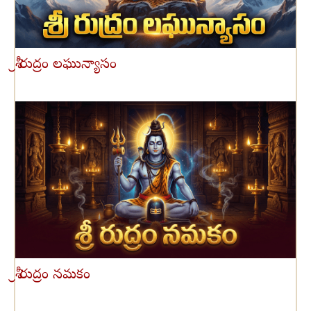
శ్రీ రుద్రం లఘున్యాసం
శ్రీ రుద్రం నమకం