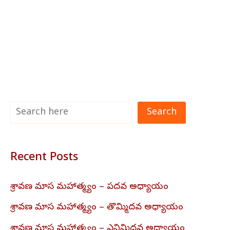
Search
Recent Posts
శ్రావణ మాస మహాత్మ్యం – పదవ అధ్యాయం
శ్రావణ మాస మహాత్మ్యం – తొమ్మిదవ అధ్యాయం
శ్రావణ మాస మహాత్మ్యం – ఎనిమిదవ అధ్యాయం