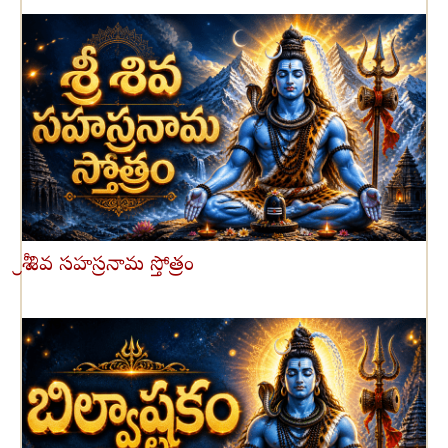
శ్రీ శివ సహస్రనామ స్తోత్రం