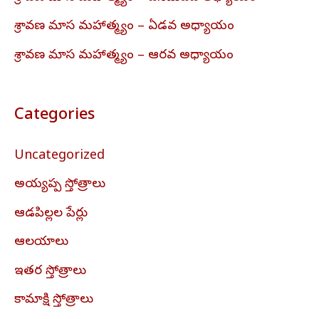
శ్రావణ మాస మహాత్మ్యం – ఏడవ అధ్యాయం
శ్రావణ మాస మహాత్మ్యం – ఆరవ అధ్యాయం
Categories
Uncategorized
అయ్యప్ప స్తోత్రాలు
ఆడపిల్లల పేర్లు
ఆలయాలు
ఇతర స్తోత్రాలు
కామాక్షి స్తోత్రాలు