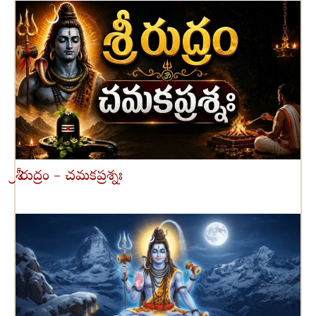
శ్రీ రుద్రం – చమకప్రశ్నః