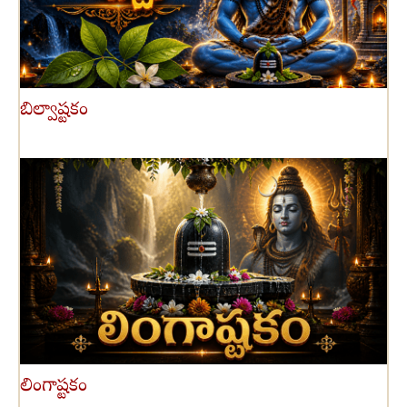
బిల్వాష్టకం
లింగాష్టకం