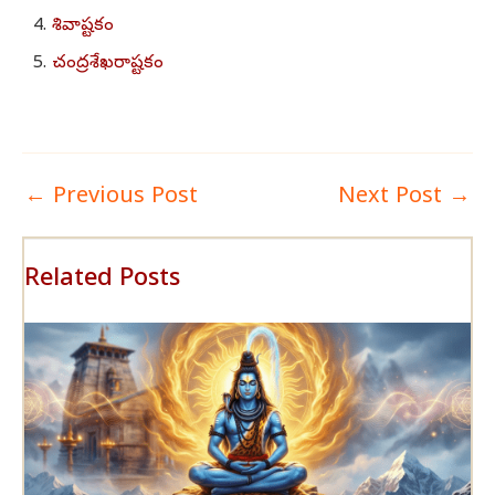
4.
శివాష్టకం
5.
చంద్రశేఖరాష్టకం
←
Previous Post
Next Post
→
Related Posts