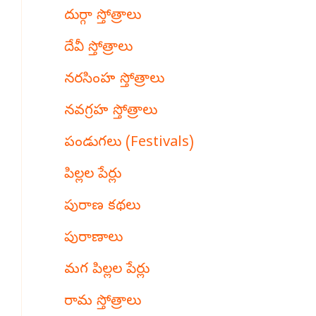
దుర్గా స్తోత్రాలు
దేవీ స్తోత్రాలు
నరసింహ స్తోత్రాలు
నవగ్రహ స్తోత్రాలు
పండుగలు (Festivals)
పిల్లల పేర్లు
పురాణ కథలు
పురాణాలు
మగ పిల్లల పేర్లు
రామ స్తోత్రాలు