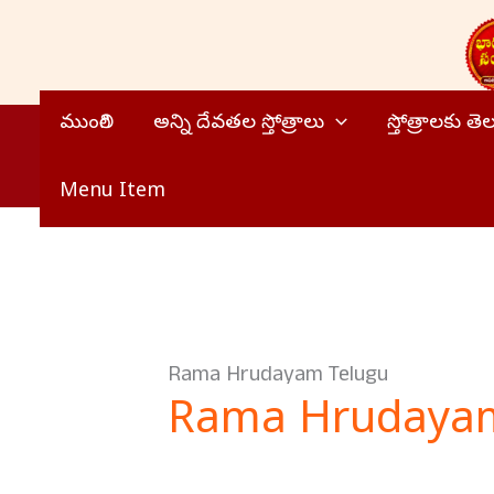
Skip
to
content
ముంగిలి
అన్ని దేవతల స్తోత్రాలు
స్తోత్రాలకు త
Menu Item
Rama Hrudayam Telugu
Rama Hrudayam