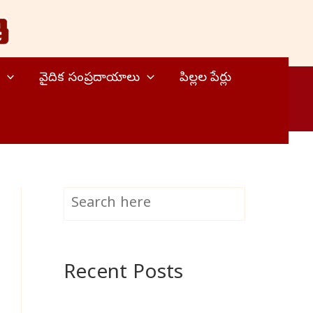
వైదిక సంప్రదాయాలు
పిల్లల పేర్లు
S
Search
e
a
Recent Posts
r
c