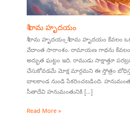
శ్రీ రామ హృదయం
శ్రీ రామ హృదయం శ్రీ రామ హృదయం కేవలం ఒక స
వేదాంత సారాంశం. రామాయణ గాథను కేవలం కథ
అద్భుత ఘట్టం ఇది. రాముడు సాక్షాత్తూ పరబ్
చేసుకోవడమే మోక్ష మార్గమని ఈ స్తోత్రం బోధిస
బాలకాండ నుండి సేకరించబడింది. హనుమంతుడు శ
సీతాదేవి హనుమంతునికి […]
Read More »