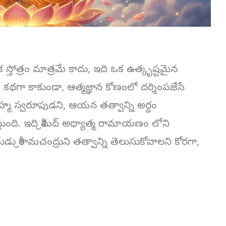
్తోత్రం మాత్రమే కాదు, ఇది ఒక ఉత్కృష్టమైన
గా కాకుండా, ఆత్మజ్ఞాన కోణంలో దర్శింపజేసే
రహ్మ స్వరూపుడని, ఆయన తత్వాన్ని అర్థం
్తుంది. ఇది శ్రీమద్ అధ్యాత్మ రామాయణం లోని
్రీరామచంద్రుని తత్వాన్ని తెలుసుకోవాలని కోరగా,