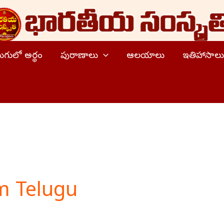
ెలుగులో అర్థం
పురాణాలు
ఆలయాలు
ఇతిహాసాలు
 Telugu