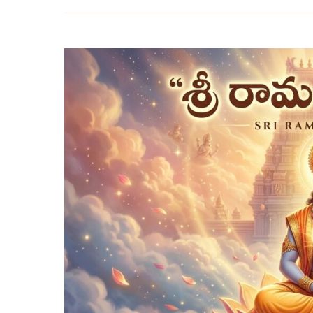
రామ
హృదయం