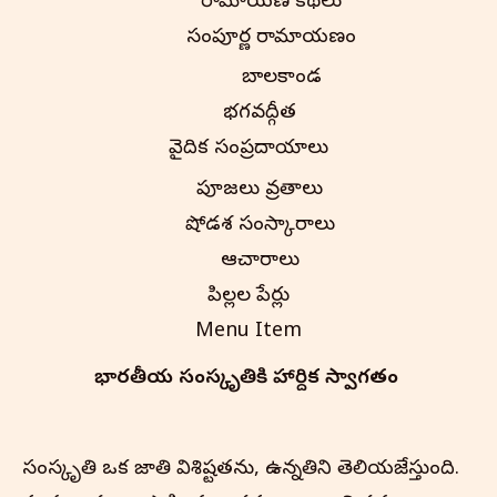
రామాయణ కథలు
సంపూర్ణ రామాయణం
బాలకాండ
భగవద్గీత
వైదిక సంప్రదాయాలు
పూజలు వ్రతాలు
షోడశ సంస్కారాలు
ఆచారాలు
పిల్లల పేర్లు
Menu Item
భారతీయ సంస్కృతి‌కి హార్దిక స్వాగతం
సంస్కృతి ఒక జాతి విశిష్టతను, ఉన్నతిని తెలియజేస్తుంది.