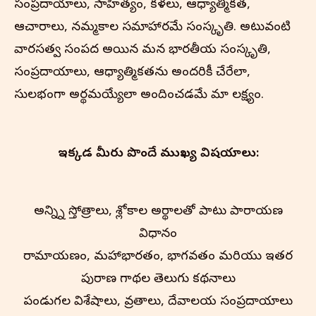
సంప్రదాయాలు, సాహిత్యం, కళలు, ఆధ్యాత్మికత,
ఆచారాలు, నమ్మకాల సమాహారమే సంస్కృతి. అటువంటి
వారసత్వ సంపద అయిన మన భారతీయ సంస్కృతి,
సంప్రదాయాలు, ఆధ్యాత్మికతను అందరికీ చేరేలా,
సులభంగా అర్థమయ్యేలా అందించడమే మా లక్ష్యం.
ఇక్కడ మీరు పొందే ముఖ్య విషయాలు:
అన్న్ని స్తోత్రాలు, శ్లోకాల అర్థాలతో పాటు పారాయణ
విధానం
రామాయణం, మహాభారతం, భాగవతం మరియు ఇతర
పురాణ గాథల తెలుగు కథనాలు
పండుగల విశేషాలు, వ్రతాలు, దేవాలయ సంప్రదాయాలు