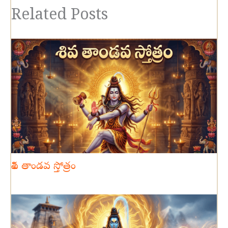
Related Posts
శివ తాండవ స్తోత్రం