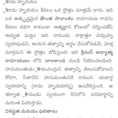
శ్రీ రామ హృదయం
శ్రీ రామ హృదయం కేవలం ఒక స్తోత్రం మాత్రమే కాదు, ఇది
ఒక ఉత్కృష్టమైన
వేదాంత సారాంశం
. రామాయణ గాథను
కేవలం కథగా కాకుండా, ఆత్మజ్ఞాన కోణంలో దర్శింపజేసే
అద్భుత ఘట్టం ఇది. రాముడు సాక్షాత్తూ పరబ్రహ్మ
స్వరూపుడని, ఆయన తత్వాన్ని అర్థం చేసుకోవడమే మోక్ష
మార్గమని ఈ స్తోత్రం బోధిస్తుంది. ఇది
శ్రీమద్ అధ్యాత్మ
రామాయణం
లోని
బాలకాండ
నుండి సేకరించబడింది.
హనుమంతుడు శ్రీరామచంద్రుని తత్వాన్ని తెలుసుకోవాలని
కోరగా, సీతాదేవి హనుమంతునికి రాముని యథార్థ
స్వరూపాన్ని (రామ హృదయాన్ని) ఉపదేశిస్తుంది. ఆ
తర్వాత శ్రీరాముడు స్వయంగా దీనిలోని పరమార్థాన్ని
మరింత వివరిస్తాడు.
విశిష్టత మరియు ఫలితాలు