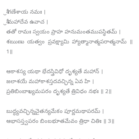
శ్రీ గణేశాయ నమః ।
శ్రీ మహాదేవ ఉవాచ ।
తతో రామః స్వయం ప్రాహ హనుమంతముపస్థితమ్ ।
శ‍ఋణు యత్వం ప్రవక్ష్యామి హ్యాత్మానాత్మపరాత్మనామ్ ॥
1॥
ఆకాశస్య యథా భేదస్త్రివిధో దృశ్యతే మహాన్ ।
జలాశయే మహాకాశస్తదవచ్ఛిన్న ఏవ హి ।
ప్రతిబింబాఖ్యమపరం దృశ్యతే త్రివిధం నభః ॥ 2॥
బుద్ధ్యవచ్ఛిన్నచైతన్యమేకం పూర్ణమథాపరమ్ ।
ఆభాసస్త్వపరం బింబభూతమేవం త్రిధా చితిః ॥ 3॥