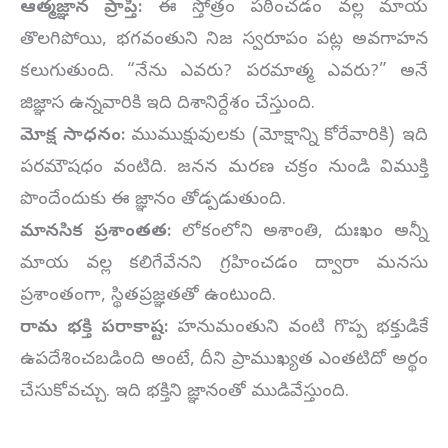
ఆత్మజ్ఞాన ప్రాప్తి:
ఈ స్తోత్రం పఠించడం వల్ల మాయ
తొలగిపోయి, భగవంతుని నిజ స్వరూపం పట్ల అవగాహన
కలుగుతుంది. “నేను ఎవరు? పరమాత్మ ఎవరు?” అనే
జిజ్ఞాస ఉన్నవారికి ఇది దిశానిర్దేశం చేస్తుంది.
మోక్ష సాధనం:
ముముక్షువులకు (మోక్షాన్ని కోరేవారికి) ఇది
పరమౌషధం వంటిది. జనన మరణ చక్రం నుండి విముక్తి
పొందేందుకు ఈ జ్ఞానం తోడ్పడుతుంది.
మానసిక ప్రశాంతత:
లోకంలోని అశాంతి, దుఃఖం అన్నీ
మాయ వల్ల కలిగేవేనని గ్రహించడం ద్వారా మనసు
ప్రశాంతంగా, స్థితప్రజ్ఞతతో ఉంటుంది.
రామ భక్తి పరాకాష్ట:
హనుమంతుని వంటి గొప్ప భక్తుడికే
ఉపదేశించబడింది అంటే, దీని ప్రాముఖ్యత ఎంతటిదో అర్థం
చేసుకోవచ్చు. ఇది భక్తిని జ్ఞానంతో ముడివేస్తుంది.