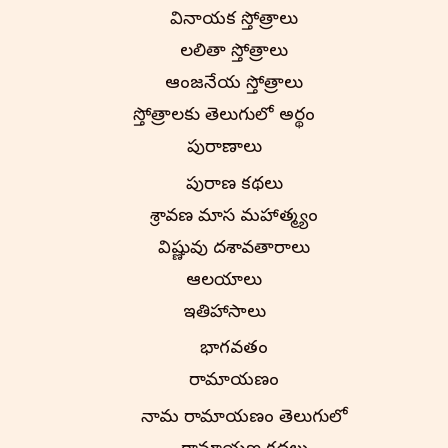
వినాయక స్తోత్రాలు
లలితా స్తోత్రాలు
ఆంజనేయ స్తోత్రాలు
స్తోత్రాలకు తెలుగులో అర్థం
పురాణాలు
పురాణ కథలు
శ్రావణ మాస మహాత్మ్యం
విష్ణువు దశావతారాలు
ఆలయాలు
ఇతిహాసాలు
భాగవతం
రామాయణం
నామ రామాయణం తెలుగులో