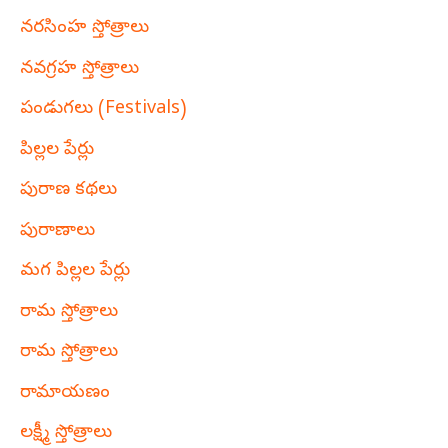
నరసింహ స్తోత్రాలు
నవగ్రహ స్తోత్రాలు
పండుగలు (Festivals)
పిల్లల పేర్లు
పురాణ కథలు
పురాణాలు
మగ పిల్లల పేర్లు
రామ స్తోత్రాలు
రామ స్తోత్రాలు
రామాయణం
లక్ష్మీ స్తోత్రాలు