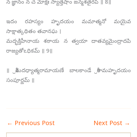
న జ్ఞానం న చ మోక్షః స్యాత్తేషాం జన్మశతైరపి ॥ 8॥
ఇదం రహస్యం హృదయం మమాత్మనో మయైవ
సాక్షాత్కథితం తవానఘ ।
మద్భక్తిహీనాయ శఠాయ న త్వయా దాతవ్యమైంద్రాదపి
రాజ్యతోఽధికమ్ ॥ 9॥
॥ శ్రీమదధ్యాత్మరామాయణే బాలకాండే శ్రీరామహృదయం
సంపూర్ణమ్ ॥
←
Previous Post
Next Post
→