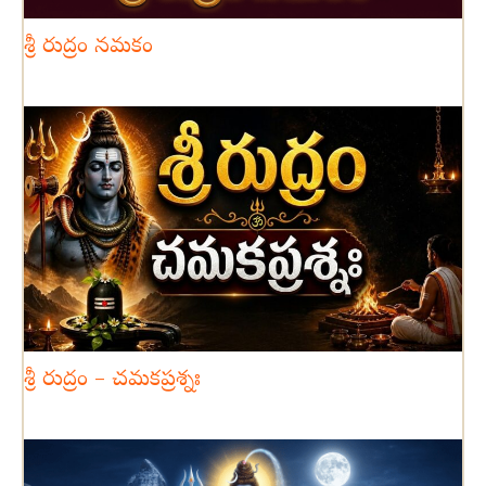
శ్రీ రుద్రం నమకం
శ్రీ రుద్రం – చమకప్రశ్నః