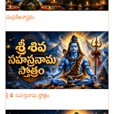
చంద్రశేఖరాష్టకం
శ్రీ శివ సహస్రనామ స్తోత్రం