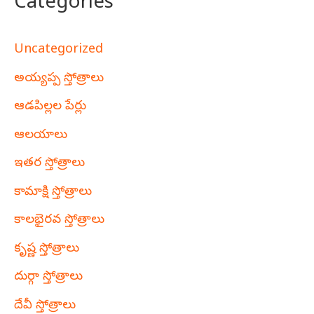
Categories
Uncategorized
అయ్యప్ప స్తోత్రాలు
ఆడపిల్లల పేర్లు
ఆలయాలు
ఇతర స్తోత్రాలు
కామాక్షి స్తోత్రాలు
కాలభైరవ స్తోత్రాలు
కృష్ణ స్తోత్రాలు
దుర్గా స్తోత్రాలు
దేవీ స్తోత్రాలు