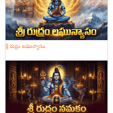
శ్రీ రుద్రం లఘున్యాసం