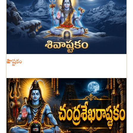
శివాష్టకం