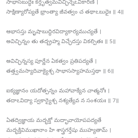
సాభాసబుద్ధేః కర్తృత్వమవిచ్ఛిన్నేఽవికారిణి ।
సాక్షిణ్యారోప్యతే భ్రాంత్యా జీవత్వం చ తథాఽబుధైః ॥ 4॥
ఆభాసస్తు మృషాబుద్ధిరవిద్యాకార్యముచ్యతే ।
అవిచ్ఛిన్నం తు తద్బ్రహ్మ విచ్ఛేదస్తు వికల్పితః ॥ 5॥
అవిచ్ఛిన్నస్య పూర్ణేన ఏకత్వం ప్రతిపద్యతే ।
తత్త్వమస్యాదివాక్యైశ్చ సాభాసస్యాహమస్తథా ॥ 6॥
ఐక్యజ్ఞానం యదోత్పన్నం మహావాక్యేన చాత్మనోః ।
తదాఽవిద్యా స్వకార్యైశ్చ నశ్యత్యేవ న సంశయః ॥ 7॥
ఏతద్విజ్ఞాయ మద్భక్తో మద్భావాయోపపద్యతే
మద్భక్తివిముఖానాం హి శాస్త్రగర్తేషు ముహ్యతామ్ ।