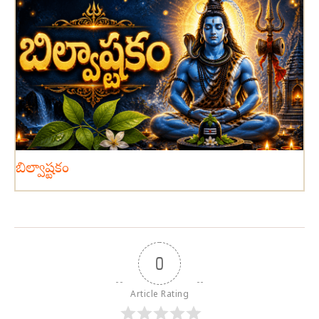
బిల్వాష్టకం
0
Article Rating