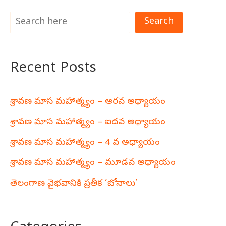
Search
Recent Posts
శ్రావణ మాస మహాత్మ్యం – ఆరవ అధ్యాయం
శ్రావణ మాస మహాత్మ్యం – ఐదవ అధ్యాయం
శ్రావణ మాస మహాత్మ్యం – 4 వ అధ్యాయం
శ్రావణ మాస మహాత్మ్యం – మూడవ అధ్యాయం
తెలంగాణ వైభవానికి ప్రతీక ‘బోనాలు’