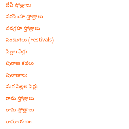
దేవీ స్తోత్రాలు
నరసింహ స్తోత్రాలు
నవగ్రహ స్తోత్రాలు
పండుగలు (Festivals)
పిల్లల పేర్లు
పురాణ కథలు
పురాణాలు
మగ పిల్లల పేర్లు
రామ స్తోత్రాలు
రామ స్తోత్రాలు
రామాయణం