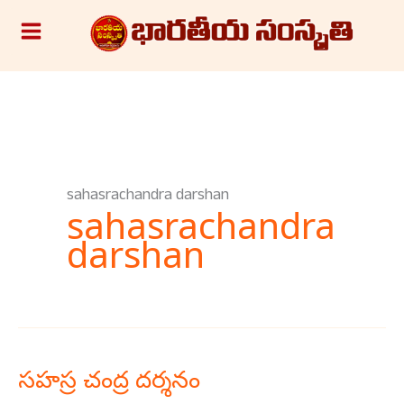
Skip
S
to
e
content
a
r
c
h
sahasrachandra darshan
sahasrachandra
darshan
సహస్ర చంద్ర దర్శనం
సహస్ర