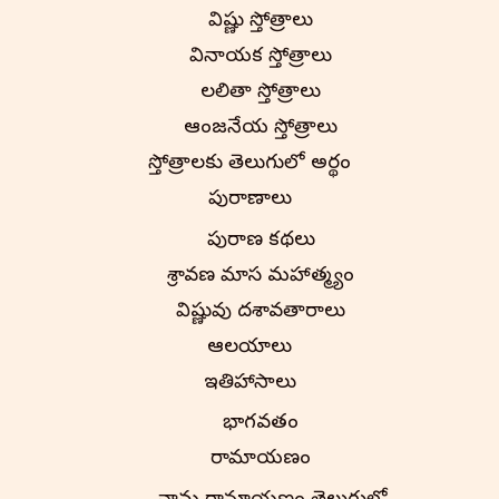
విష్ణు స్తోత్రాలు
వినాయక స్తోత్రాలు
లలితా స్తోత్రాలు
ఆంజనేయ స్తోత్రాలు
స్తోత్రాలకు తెలుగులో అర్థం
పురాణాలు
పురాణ కథలు
శ్రావణ మాస మహాత్మ్యం
విష్ణువు దశావతారాలు
ఆలయాలు
ఇతిహాసాలు
భాగవతం
రామాయణం