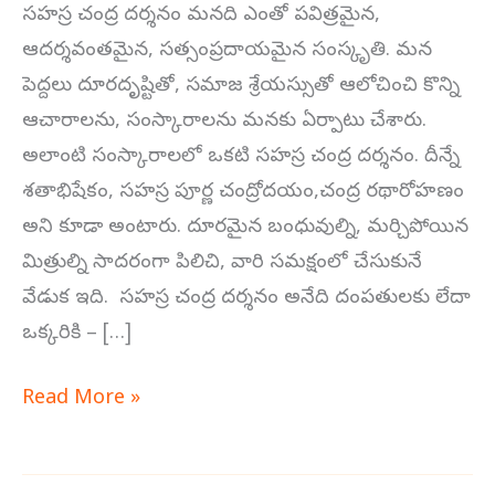
చంద్ర
సహస్ర చంద్ర దర్శనం మనది ఎంతో పవిత్రమైన,
దర్శనం
ఆదర్శవంతమైన, సత్సంప్రదాయమైన సంస్కృతి. మన
పెద్దలు దూరదృష్టితో, సమాజ శ్రేయస్సుతో ఆలోచించి కొన్ని
ఆచారాలను, సంస్కారాలను మనకు ఏర్పాటు చేశారు.
అలాంటి సంస్కారాలలో ఒకటి సహస్ర చంద్ర దర్శనం. దీన్నే
శతాభిషేకం, సహస్ర పూర్ణ చంద్రోదయం,చంద్ర రథారోహణం
అని కూడా అంటారు. దూరమైన బంధువుల్ని, మర్చిపోయిన
మిత్రుల్ని సాదరంగా పిలిచి, వారి సమక్షంలో చేసుకునే
వేడుక ఇది. సహస్ర చంద్ర దర్శనం అనేది దంపతులకు లేదా
ఒక్కరికి – […]
Read More »