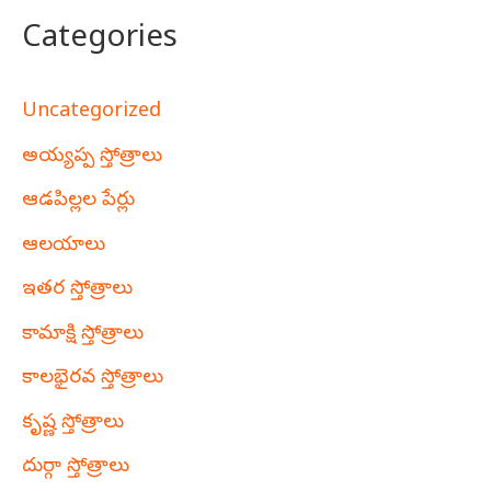
Categories
Uncategorized
అయ్యప్ప స్తోత్రాలు
ఆడపిల్లల పేర్లు
ఆలయాలు
ఇతర స్తోత్రాలు
కామాక్షి స్తోత్రాలు
కాలభైరవ స్తోత్రాలు
కృష్ణ స్తోత్రాలు
దుర్గా స్తోత్రాలు