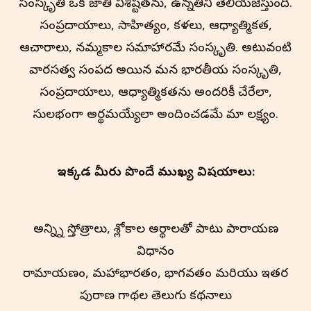
సంస్కృతి ఒక జాతి విశిష్టతను, ఉన్నతిని తెలియజేస్తుంది.
సంప్రదాయాలు, సాహిత్యం, కళలు, ఆధ్యాత్మికత,
ఆచారాలు, నమ్మకాల సమాహారమే సంస్కృతి. అటువంటి
వారసత్వ సంపద అయిన మన భారతీయ సంస్కృతి,
సంప్రదాయాలు, ఆధ్యాత్మికతను అందరికీ చేరేలా,
సులభంగా అర్థమయ్యేలా అందించడమే మా లక్ష్యం.
ఇక్కడ మీరు పొందే ముఖ్య విషయాలు:
అన్న్ని స్తోత్రాలు, శ్లోకాల అర్థాలతో పాటు పారాయణ
విధానం
రామాయణం, మహాభారతం, భాగవతం మరియు ఇతర
పురాణ గాథల తెలుగు కథనాలు