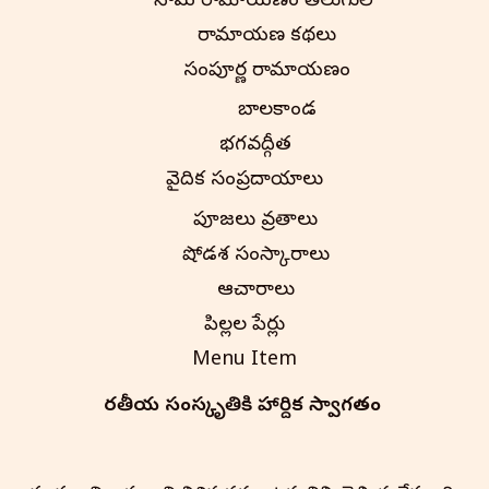
నామ రామాయణం తెలుగులో
రామాయణ కథలు
సంపూర్ణ రామాయణం
బాలకాండ
భగవద్గీత
వైదిక సంప్రదాయాలు
పూజలు వ్రతాలు
షోడశ సంస్కారాలు
ఆచారాలు
పిల్లల పేర్లు
Menu Item
భారతీయ సంస్కృతి‌కి హార్దిక స్వాగతం