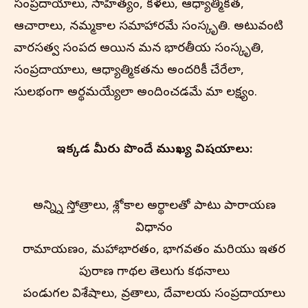
సంప్రదాయాలు, సాహిత్యం, కళలు, ఆధ్యాత్మికత,
ఆచారాలు, నమ్మకాల సమాహారమే సంస్కృతి. అటువంటి
వారసత్వ సంపద అయిన మన భారతీయ సంస్కృతి,
సంప్రదాయాలు, ఆధ్యాత్మికతను అందరికీ చేరేలా,
సులభంగా అర్థమయ్యేలా అందించడమే మా లక్ష్యం.
ఇక్కడ మీరు పొందే ముఖ్య విషయాలు:
అన్న్ని స్తోత్రాలు, శ్లోకాల అర్థాలతో పాటు పారాయణ
విధానం
రామాయణం, మహాభారతం, భాగవతం మరియు ఇతర
పురాణ గాథల తెలుగు కథనాలు
పండుగల విశేషాలు, వ్రతాలు, దేవాలయ సంప్రదాయాలు