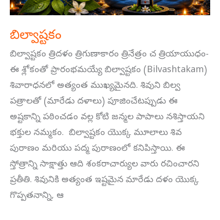
బిల్వాష్టకం
బిల్వాష్టకం త్రిదళం త్రిగుణాకారం త్రినేత్రం చ త్రియాయుధం-
ఈ శ్లోకంతో ప్రారంభమయ్యే బిల్వాష్టకం (Bilvashtakam)
శివారాధనలో అత్యంత ముఖ్యమైనది. శివుని బిల్వ
పత్రాలతో (మారేడు దళాలు) పూజించేటప్పుడు ఈ
అష్టకాన్ని పఠించడం వల్ల కోటి జన్మల పాపాలు నశిస్తాయని
భక్తుల నమ్మకం. బిల్వాష్టకం యొక్క మూలాలు శివ
పురాణం మరియు పద్మ పురాణంలో కనిపిస్తాయి. ఈ
స్తోత్రాన్ని సాక్షాత్తు ఆది శంకరాచార్యుల వారు రచించారని
ప్రతీతి. శివునికి అత్యంత ఇష్టమైన మారేడు దళం యొక్క
గొప్పతనాన్ని, ఆ