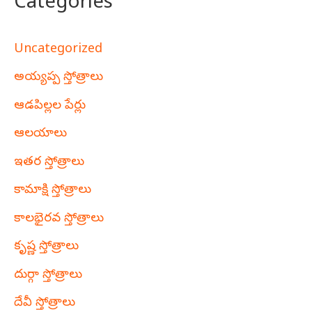
Categories
Uncategorized
అయ్యప్ప స్తోత్రాలు
ఆడపిల్లల పేర్లు
ఆలయాలు
ఇతర స్తోత్రాలు
కామాక్షి స్తోత్రాలు
కాలభైరవ స్తోత్రాలు
కృష్ణ స్తోత్రాలు
దుర్గా స్తోత్రాలు
దేవీ స్తోత్రాలు