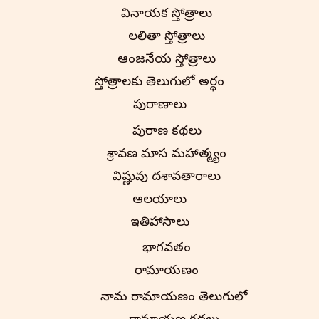
వినాయక స్తోత్రాలు
లలితా స్తోత్రాలు
ఆంజనేయ స్తోత్రాలు
స్తోత్రాలకు తెలుగులో అర్థం
పురాణాలు
పురాణ కథలు
శ్రావణ మాస మహాత్మ్యం
విష్ణువు దశావతారాలు
ఆలయాలు
ఇతిహాసాలు
భాగవతం
రామాయణం
నామ రామాయణం తెలుగులో