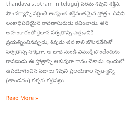
thandava stotram in telugu) పరమ శివుని శక్తిని,
సౌందర్యాన్ని వర్ణించే అత్యంత శక్తివంతమైన స్తోత్రం. దీనిని
లంకాధిపతియైన రావణాసురుడు రచించాడు. తన
అహంకారంతో కైలాస పర్వతాన్ని ఎత్తడానికి
ప్రయత్నించినప్పుడు, శివుడు తన కాలి బొటనవేలితో
పర్వతాన్ని నొక్కగా, ఆ బాధ నుండి విముక్తి పొందేందుకు
రావణుడు ఈ స్తోత్రాన్ని ఆశువుగా గానం చేశాడు. ఇందులో
ఉపయోగించిన పదాలు శివుని ప్రలయకాల నృత్యాన్ని
(తాండవం) కళ్ళకు కట్టినట్లు
Read More »