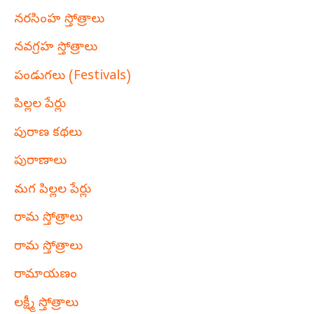
నరసింహ స్తోత్రాలు
నవగ్రహ స్తోత్రాలు
పండుగలు (Festivals)
పిల్లల పేర్లు
పురాణ కథలు
పురాణాలు
మగ పిల్లల పేర్లు
రామ స్తోత్రాలు
రామ స్తోత్రాలు
రామాయణం
లక్ష్మీ స్తోత్రాలు