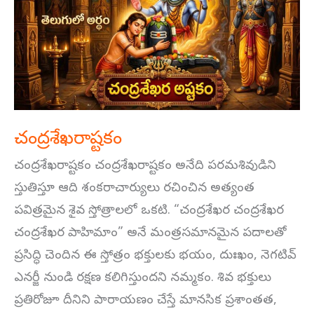
చంద్రశేఖరాష్టకం
చంద్రశేఖరాష్టకం చంద్రశేఖరాష్టకం అనేది పరమశివుడిని
స్తుతిస్తూ ఆది శంకరాచార్యులు రచించిన అత్యంత
పవిత్రమైన శైవ స్తోత్రాలలో ఒకటి. “చంద్రశేఖర చంద్రశేఖర
చంద్రశేఖర పాహిమాం” అనే మంత్రసమానమైన పదాలతో
ప్రసిద్ధి చెందిన ఈ స్తోత్రం భక్తులకు భయం, దుఃఖం, నెగటివ్
ఎనర్జీ నుండి రక్షణ కలిగిస్తుందని నమ్మకం. శివ భక్తులు
ప్రతిరోజూ దీనిని పారాయణం చేస్తే మానసిక ప్రశాంతత,