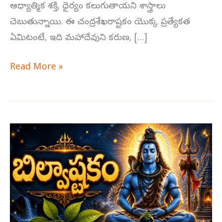
ఆధ్యాత్మిక శక్తి, ధైర్యం కలుగుతాయని శాస్త్రాలు
చెబుతున్నాయి. ఈ చంద్రశేఖరాష్టకం యొక్క ప్రత్యేకత
ఏమిటంటే, ఇది మహాదేవుని కరుణ, […]
Read More »
బిల్వాష్టకం