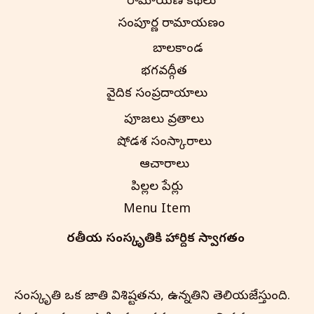
రామాయణ కథలు
సంపూర్ణ రామాయణం
బాలకాండ
భగవద్గీత
వైదిక సంప్రదాయాలు
పూజలు వ్రతాలు
షోడశ సంస్కారాలు
ఆచారాలు
పిల్లల పేర్లు
Menu Item
భారతీయ సంస్కృతి‌కి హార్దిక స్వాగతం
సంస్కృతి ఒక జాతి విశిష్టతను, ఉన్నతిని తెలియజేస్తుంది.