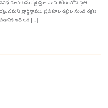
విధ రూపాలను స్మరిస్తూ, మన శరీరంలోని ప్రతి
షించమని ప్రార్థిస్తాము. ప్రతికూల శక్తుల నుండి రక్షణ
ోవడానికి ఇది ఒక […]