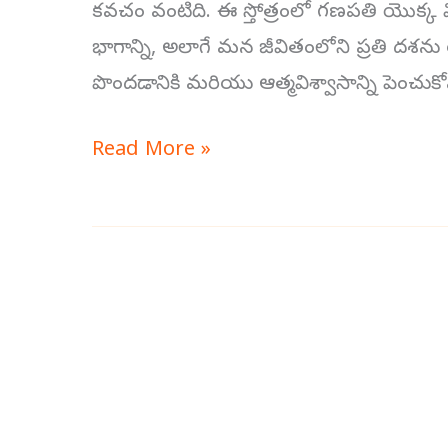
కవచం వంటిది. ఈ స్తోత్రంలో గణపతి యొక్క వి
భాగాన్ని, అలాగే మన జీవితంలోని ప్రతి దశను రక్
పొందడానికి మరియు ఆత్మవిశ్వాసాన్ని పెంచుక
Read More »