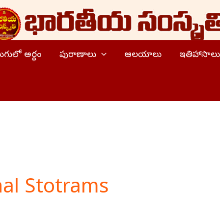
ెలుగులో అర్థం
పురాణాలు
ఆలయాలు
ఇతిహాసాలు
nal Stotrams