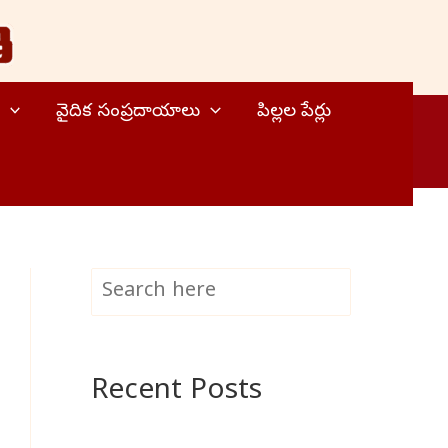
వైదిక సంప్రదాయాలు
పిల్లల పేర్లు
S
Search
e
a
Recent Posts
r
c