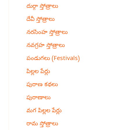
దుర్గా స్తోత్రాలు
దేవీ స్తోత్రాలు
నరసింహ స్తోత్రాలు
నవగ్రహ స్తోత్రాలు
పండుగలు (Festivals)
పిల్లల పేర్లు
పురాణ కథలు
పురాణాలు
మగ పిల్లల పేర్లు
రామ స్తోత్రాలు