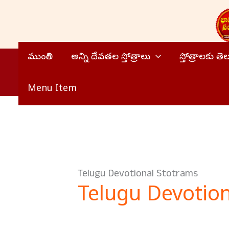
Skip
to
content
ముంగిలి
అన్ని దేవతల స్తోత్రాలు
స్తోత్రాలకు త
Menu Item
Telugu Devotional Stotrams
Telugu Devotio