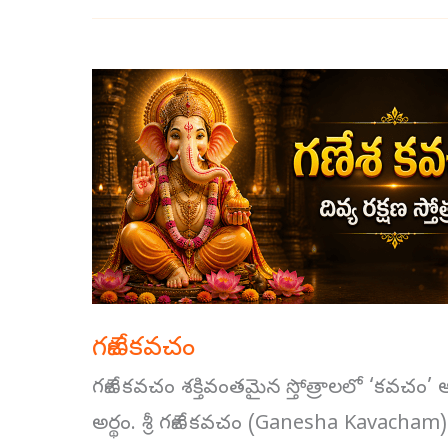
గణేశ
కవచం
గణేశ కవచం
గణేశ కవచం శక్తివంతమైన స్తోత్రాలలో ‘కవచం’ 
అర్థం. శ్రీ గణేశ కవచం (Ganesha Kavacham) భక