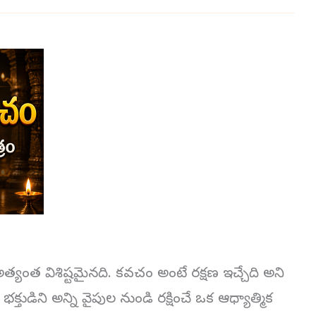
అత్యంత విశిష్టమైనది. కవచం అంటే రక్షణ ఇచ్చేది అని
్తుడిని అన్ని వైపుల నుండి రక్షించే ఒక ఆధ్యాత్మిక