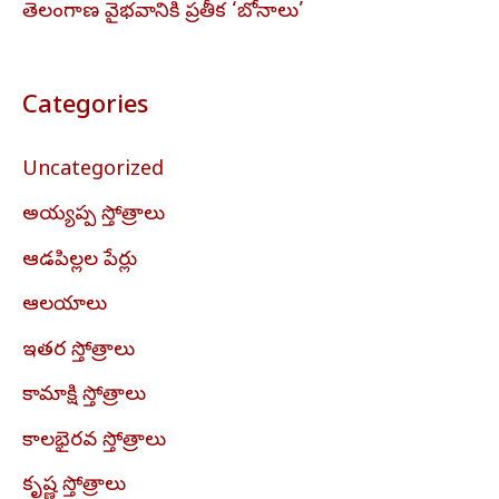
తెలంగాణ వైభవానికి ప్రతీక ‘బోనాలు’
Categories
Uncategorized
అయ్యప్ప స్తోత్రాలు
ఆడపిల్లల పేర్లు
ఆలయాలు
ఇతర స్తోత్రాలు
కామాక్షి స్తోత్రాలు
కాలభైరవ స్తోత్రాలు
కృష్ణ స్తోత్రాలు