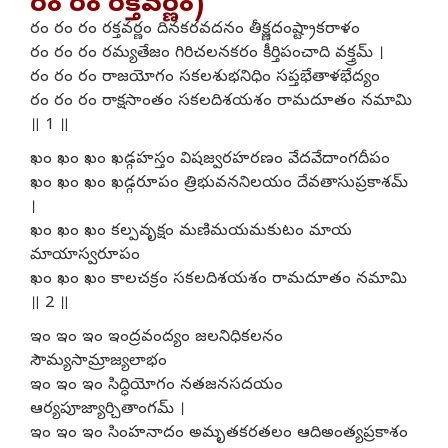
రం రం రక్తవర్ణం)
రం రం రం రక్తవర్ణం దినకరవదనం తీక్ష్ణదంష్ట్రాకరాళం
రం రం రం రమ్యతేజం గిరిచలనకరం కీర్తిపంచాది వక్త్రమ్ ।
రం రం రం రాజయోగం సకలశుభనిధిం సప్తభేతాళభేద్యం
రం రం రం రాక్షసాంతం సకలదిశయశం రామదూతం నమామి
॥ 1 ॥
ఖం ఖం ఖం ఖడ్గహస్తం విషజ్వరహరణం వేదవేదాంగదీపం
ఖం ఖం ఖం ఖడ్గరూపం త్రిభువననిలయం దేవతాసుప్రకాశమ్
।
ఖం ఖం ఖం కల్పవృక్షం మణిమయమకుటం మాయ
మాయాస్వరూపం
ఖం ఖం ఖం కాలచక్రం సకలదిశయశం రామదూతం నమామి
॥ 2 ॥
ఇం ఇం ఇం ఇంద్రవంద్యం జలనిధికలనం
సౌమ్యసామ్రాజ్యలాభం
ఇం ఇం ఇం సిద్ధియోగం నతజనసదయం
ఆర్యపూజ్యార్చితాంగమ్ ।
ఇం ఇం ఇం సింహనాదం అమృతకరతలం ఆదిఅంత్యప్రకాశం