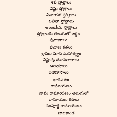
శివ స్తోత్రాలు
విష్ణు స్తోత్రాలు
వినాయక స్తోత్రాలు
లలితా స్తోత్రాలు
ఆంజనేయ స్తోత్రాలు
స్తోత్రాలకు తెలుగులో అర్థం
పురాణాలు
పురాణ కథలు
శ్రావణ మాస మహాత్మ్యం
విష్ణువు దశావతారాలు
ఆలయాలు
ఇతిహాసాలు
భాగవతం
రామాయణం
నామ రామాయణం తెలుగులో
రామాయణ కథలు
సంపూర్ణ రామాయణం
బాలకాండ