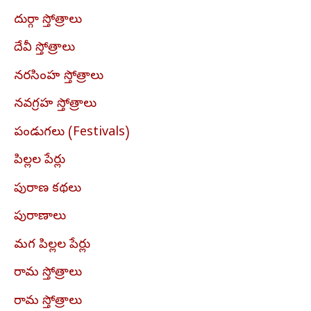
దుర్గా స్తోత్రాలు
దేవీ స్తోత్రాలు
నరసింహ స్తోత్రాలు
నవగ్రహ స్తోత్రాలు
పండుగలు (Festivals)
పిల్లల పేర్లు
పురాణ కథలు
పురాణాలు
మగ పిల్లల పేర్లు
రామ స్తోత్రాలు
రామ స్తోత్రాలు