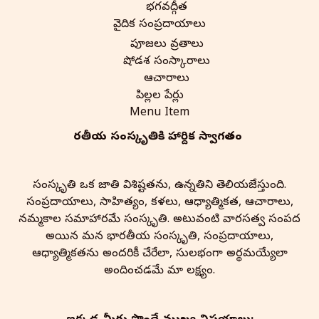
భగవద్గీత
వైదిక సంప్రదాయాలు
పూజలు వ్రతాలు
షోడశ సంస్కారాలు
ఆచారాలు
పిల్లల పేర్లు
Menu Item
భారతీయ సంస్కృతి‌కి హార్దిక స్వాగతం
సంస్కృతి ఒక జాతి విశిష్టతను, ఉన్నతిని తెలియజేస్తుంది.
సంప్రదాయాలు, సాహిత్యం, కళలు, ఆధ్యాత్మికత, ఆచారాలు,
నమ్మకాల సమాహారమే సంస్కృతి. అటువంటి వారసత్వ సంపద
అయిన మన భారతీయ సంస్కృతి, సంప్రదాయాలు,
ఆధ్యాత్మికతను అందరికీ చేరేలా, సులభంగా అర్థమయ్యేలా
అందించడమే మా లక్ష్యం.