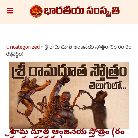
Skip
S
to
e
content
a
r
c
Uncategorized
»
శ్రీ రామ దూత ఆంజనేయ స్తోత్రం (రం రం రం
రక్తవర్ణం)
h
శ్రీ రామ దూత ఆంజనేయ స్తోత్రం (రం