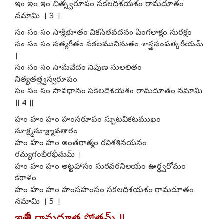
ఇం ఇం ఇం చిత్స్వరూపం సకలదిశయశం రామదూతం
నమామి ॥ 3 ॥
సం సం సం సాక్షిభూతం వికసితవదనం పింగలాక్షం సురక్షం
సం సం సం సత్యగీతం సకలమునినుతం శాస్త్రసంపత్కరీయమ్
।
సం సం సం సామవేదం నిపుణ సులలితం
నిత్యతత్త్వస్వరూపం
సం సం సం సావధానం సకలదిశయశం రామదూతం నమామి
॥ 4 ॥
హం హం హం హంసరూపం స్ఫుటవికటముఖం
సూక్ష్మసూక్ష్మావతారం
హం హం హం అంతరాత్మం రవిశశినయనం
రమ్యగంభీరభీమమ్ ।
హం హం హం అట్టహాసం సురవరనిలయం ఊర్ధ్వరోమం
కరాళం
హం హం హం హంసహంసం సకలదిశయశం రామదూతం
నమామి ॥ 5 ॥