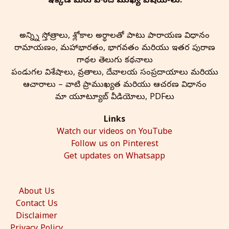
ఇక్కడ మీరు పొందే ముఖ్య విషయాలు:
అన్న్ని స్తోత్రాలు, శ్లోకాల అర్థాలతో పాటు పారాయణ విధానం
రామాయణం, మహాభారతం, భాగవతం మరియు ఇతర పురాణ
గాథల తెలుగు కథనాలు
పండుగల విశేషాలు, వ్రతాలు, దేవాలయ సంప్రదాయాలు మరియు
ఆచారాలు – వాటి ప్రాముఖ్యత మరియు ఆచరణ విధానం
మా యూట్యూబ్ వీడియోలు, PDFలు
Links
Watch our videos on YouTube
Follow us on Pinterest
Get updates on Whatsapp
About Us
Contact Us
Disclaimer
Privacy Policy