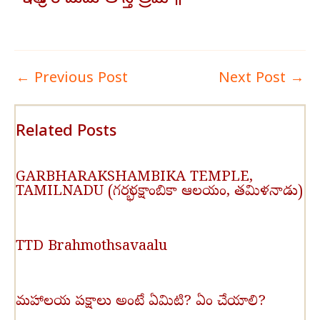
ఇతి శ్రీ రామదూత స్తోత్రమ్ ॥
←
Previous Post
Next Post
→
Related Posts
GARBHARAKSHAMBIKA TEMPLE,
TAMILNADU (గర్భరక్షాంబికా ఆలయం, తమిళనాడు)
TTD Brahmothsavaalu
మహాలయ పక్షాలు అంటే ఏమిటి? ఏం చేయాలి?