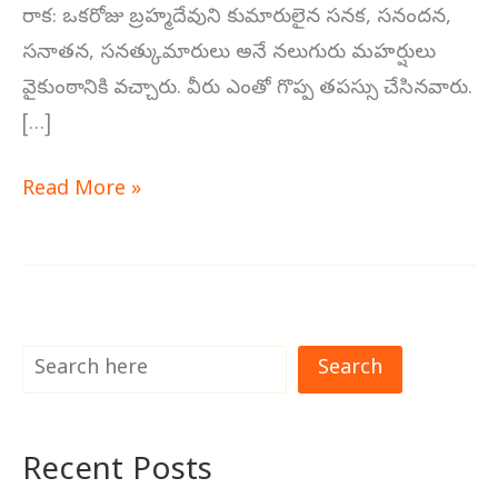
రాక: ఒకరోజు బ్రహ్మదేవుని కుమారులైన సనక, సనందన,
సనాతన, సనత్కుమారులు అనే నలుగురు మహర్షులు
వైకుంఠానికి వచ్చారు. వీరు ఎంతో గొప్ప తపస్సు చేసినవారు.
[…]
Read More »
Search
Recent Posts