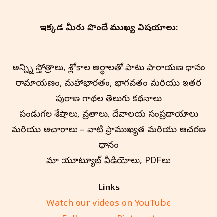
ఇక్కడ మీరు పొందే ముఖ్య విషయాలు:
అన్న్ని స్తోత్రాలు, శ్లోకాల అర్థాలతో పాటు పారాయణ విధానం
రామాయణం, మహాభారతం, భాగవతం మరియు ఇతర
పురాణ గాథల తెలుగు కథనాలు
పండుగల విశేషాలు, వ్రతాలు, దేవాలయ సంప్రదాయాలు
మరియు ఆచారాలు – వాటి ప్రాముఖ్యత మరియు ఆచరణ
విధానం
మా యూట్యూబ్ వీడియోలు, PDFలు
Links
Watch our videos on YouTube