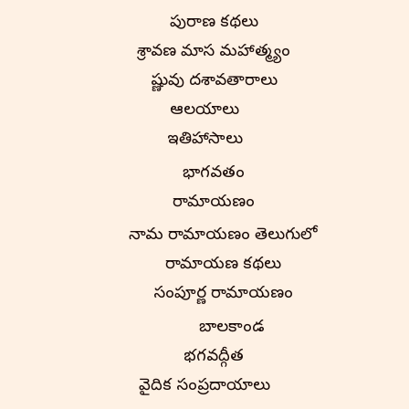
పురాణ కథలు
శ్రావణ మాస మహాత్మ్యం
విష్ణువు దశావతారాలు
ఆలయాలు
ఇతిహాసాలు
భాగవతం
రామాయణం
నామ రామాయణం తెలుగులో
రామాయణ కథలు
సంపూర్ణ రామాయణం
బాలకాండ
భగవద్గీత
వైదిక సంప్రదాయాలు