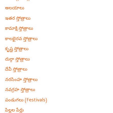
ఆలయాలు
ఇతర స్తోత్రాలు
కామాక్షి స్తోత్రాలు
కాలభైరవ స్తోత్రాలు
కృష్ణ స్తోత్రాలు
దుర్గా స్తోత్రాలు
దేవీ స్తోత్రాలు
నరసింహ స్తోత్రాలు
నవగ్రహ స్తోత్రాలు
పండుగలు (Festivals)
పిల్లల పేర్లు