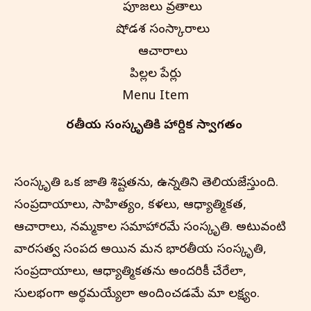
పూజలు వ్రతాలు
షోడశ సంస్కారాలు
ఆచారాలు
పిల్లల పేర్లు
Menu Item
భారతీయ సంస్కృతి‌కి హార్దిక స్వాగతం
సంస్కృతి ఒక జాతి విశిష్టతను, ఉన్నతిని తెలియజేస్తుంది.
సంప్రదాయాలు, సాహిత్యం, కళలు, ఆధ్యాత్మికత,
ఆచారాలు, నమ్మకాల సమాహారమే సంస్కృతి. అటువంటి
వారసత్వ సంపద అయిన మన భారతీయ సంస్కృతి,
సంప్రదాయాలు, ఆధ్యాత్మికతను అందరికీ చేరేలా,
సులభంగా అర్థమయ్యేలా అందించడమే మా లక్ష్యం.