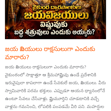
రాక్షసులుగా
ఎందుకు
మారారు?
జయ విజయులు రాక్షసులుగా ఎందుకు
మారారు?
జయ విజయులు రాక్షసులుగా ఎందుకు మారారు?
వైకుంఠంలో సాక్షాత్తూ ఆ శ్రీమహావిష్ణువు ఉండే ప్రదేశానికి
ఇరువైపులా కాపలాగా ఉండే సేవకులే జయ, విజయులు. వీరు
స్వామివారికి పరమ భక్తులు. ఎప్పుడూ ఆయన ధ్యానంలోనే
ఉంటూ సేవలు చేసేవాళ్లు. విష్ణుమూర్తిని చూడటానికి వచ్చే
వాళ్లను గమనించి, లోపలికి పంపడమే వీరి పని. మహర్షుల