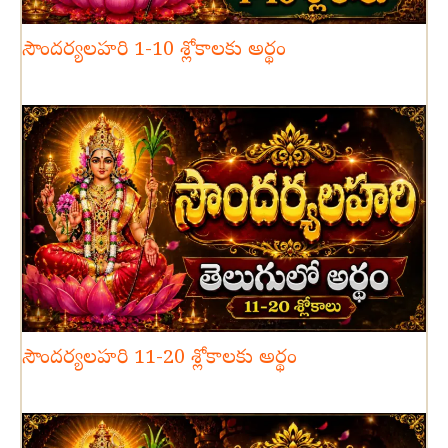
సౌందర్యలహరి 1-10 శ్లోకాలకు అర్థం
సౌందర్యలహరి 11-20 శ్లోకాలకు అర్థం