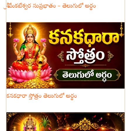
శ్రీ వేంకటేశ్వర సుప్రభాతం – తెలుగులో అర్థం
కనకధారా స్తోత్రం తెలుగులో అర్థం