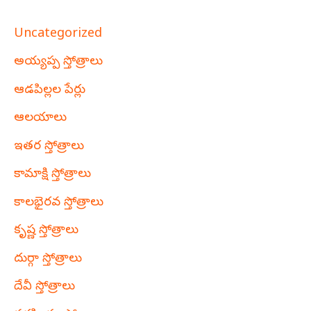
Uncategorized
అయ్యప్ప స్తోత్రాలు
ఆడపిల్లల పేర్లు
ఆలయాలు
ఇతర స్తోత్రాలు
కామాక్షి స్తోత్రాలు
కాలభైరవ స్తోత్రాలు
కృష్ణ స్తోత్రాలు
దుర్గా స్తోత్రాలు
దేవీ స్తోత్రాలు