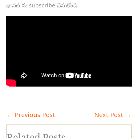
ఛానల్ ను subscribe చేసుకోండి.
←
Previous Post
Next Post
→