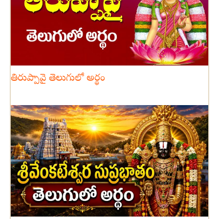
తిరుప్పావై తెలుగులో అర్థం