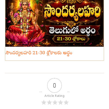
సౌందర్యలహరి 21-30 శ్లోకాలకు అర్థం
0
Article Rating