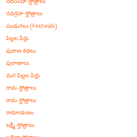
నరసింహ స్తోత్రాలు
నవగ్రహ స్తోత్రాలు
పండుగలు (Festivals)
పిల్లల పేర్లు
పురాణ కథలు
పురాణాలు
మగ పిల్లల పేర్లు
రామ స్తోత్రాలు
రామ స్తోత్రాలు
రామాయణం
లక్ష్మీ స్తోత్రాలు