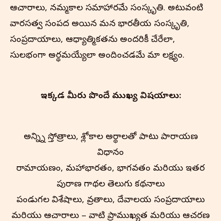
ఆచారాలు, నమ్మకాల సమాహారమే సంస్కృతి. అటువంటి
వారసత్వ సంపద అయిన మన భారతీయ సంస్కృతి,
సంప్రదాయాలు, ఆధ్యాత్మికతను అందరికీ చేరేలా,
సులభంగా అర్థమయ్యేలా అందించడమే మా లక్ష్యం.
ఇక్కడ మీరు పొందే ముఖ్య విషయాలు:
అన్న్ని స్తోత్రాలు, శ్లోకాల అర్థాలతో పాటు పారాయణ
విధానం
రామాయణం, మహాభారతం, భాగవతం మరియు ఇతర
పురాణ గాథల తెలుగు కథనాలు
పండుగల విశేషాలు, వ్రతాలు, దేవాలయ సంప్రదాయాలు
మరియు ఆచారాలు – వాటి ప్రాముఖ్యత మరియు ఆచరణ