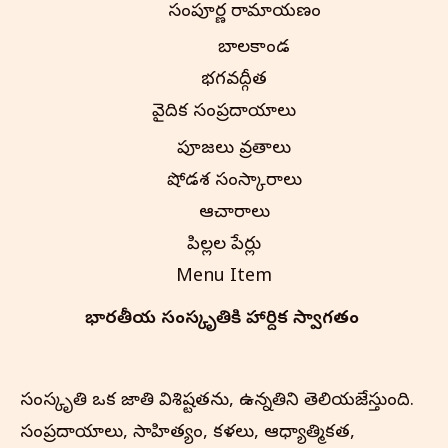
సంపూర్ణ రామాయణం
బాలకాండ
భగవద్గీత
వైదిక సంప్రదాయాలు
పూజలు వ్రతాలు
షోడశ సంస్కారాలు
ఆచారాలు
పిల్లల పేర్లు
Menu Item
భారతీయ సంస్కృతి‌కి హార్దిక స్వాగతం
సంస్కృతి ఒక జాతి విశిష్టతను, ఉన్నతిని తెలియజేస్తుంది.
సంప్రదాయాలు, సాహిత్యం, కళలు, ఆధ్యాత్మికత,