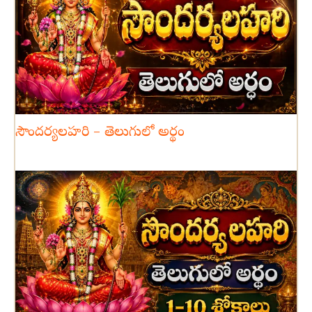
సౌందర్యలహరి – తెలుగులో అర్థం