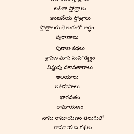
లలితా స్తోత్రాలు
ఆంజనేయ స్తోత్రాలు
స్తోత్రాలకు తెలుగులో అర్థం
పురాణాలు
పురాణ కథలు
శ్రావణ మాస మహాత్మ్యం
విష్ణువు దశావతారాలు
ఆలయాలు
ఇతిహాసాలు
భాగవతం
రామాయణం
నామ రామాయణం తెలుగులో
రామాయణ కథలు