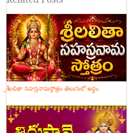
Related Posts
శ్రీ లలితా సహస్రనామస్తోత్రం తెలుగులో అర్థం