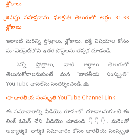
శ్లోకాలు
శ్రీ విష్ణు సహస్రనామ ఫలశ్రుతి తెలుగులో అర్థం 31-33
శ్లోకాలు
ఇలాంటి మరిన్ని స్తోత్రాలు, శ్లోకాలు, భక్తి విషయాల కోసం
మా వెబ్‌సైట్‌లోని ఇతర పోస్ట్‌లను తప్పక చూడండి.
ఎన్నో స్తోత్రాలు, వాటి అర్థాలు తెలుగులో
తెలుసుకోవాలనుకుంటే మన “భారతీయ సంస్కృతి”
YouTube ఛానల్‌ను సందర్శించండి. 🙏
👉 భారతీయ సంస్కృతి YouTube Channel Link
ఈ సమాచారాన్ని వీడియొ రూపంలో చూడాలనుకుంటే ఈ
లింక్ ఓపెన్ చేసి వీడియొ చూడండి 👇👇👇. మరెంతో
ఆధ్యాత్మిక, ధార్మిక సమాచారం కోసం భారతీయ సంస్కృతి