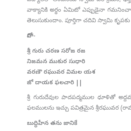
పద్యాలలో ఆంజనేయ స్వామి పరాక్రమం, భక్తి
వాక్యానికి అర్థం ఏమిటో ఎప్పుడైనా గమనించారా?
తెలుసుకుందాం. పూర్తిగా చదివి స్వామి కృపకు
దోహా-
శ్రీ గురు చరణ సరోజ రజ
నిజమన ముకుర సుధారి
వరణౌ రఘువర విమల యశ
జో దాయక ఫలచారి ||
శ్రీ గురుదేవుల పాదపద్మముల ధూళితో అద్ద
ఫలములను ఇచ్చు పవిత్రమైన శ్రీరఘువర (రామచం
బుద్ధిహీన తను జానికే