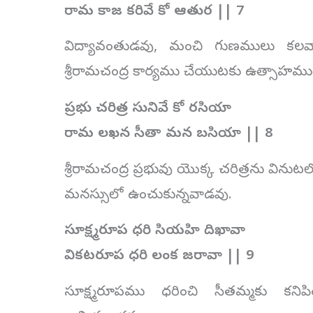
రామ కాజ కరివే కో ఆతుర || 7
విద్యావంతుడవు, మంచి గుణములు కలవా
శ్రీరామచంద్ర కార్యము చేయుటకు ఉత్సాహము
ప్రభు చరిత్ర సునివే కో రసియా
రామ లఖన సీతా మన బసియా || 8
శ్రీరామచంద్ర ప్రభువు యొక్క చరిత్రను వినుటల
మనస్సులో ఉంచుకున్నవాడవు.
సూక్ష్మరూప ధరి సియహి దిఖావా
వికటరూప ధరి లంక జరావా || 9
సూక్ష్మరూపము ధరించి సీతమ్మకు కన