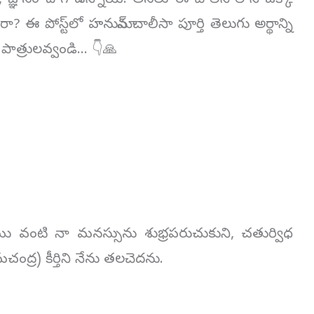
, జ్ఞానం దాగి ఉన్నాయి. అసలు ఈ చాలీసాలోని ఒక్కో
 ఈ పోస్ట్‌లో హనుమాన్ చాలీసా పూర్తి తెలుగు అర్థాన్ని
 పాత్రులవ్వండి… 👇🙏
ము వంటి నా మనస్సును శుభ్రపరుచుకుని, చతుర్విధ
ద్ర) కీర్తిని నేను తలచెదను.