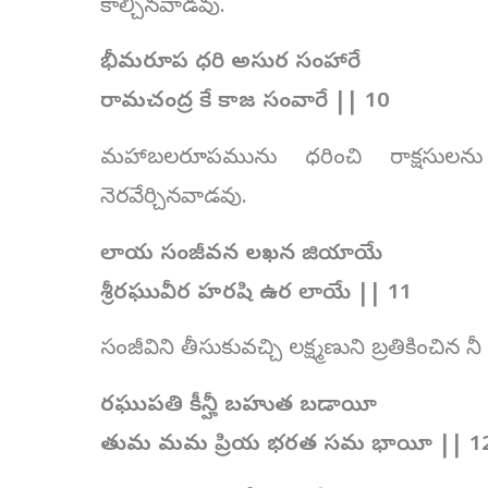
కాల్చినవాడవు.
భీమరూప ధరి అసుర సంహారే
రామచంద్ర కే కాజ సంవారే || 10
మహాబలరూపమును ధరించి రాక్షసులను 
నెరవేర్చినవాడవు.
లాయ సంజీవన లఖన జియాయే
శ్రీరఘువీర హరషి ఉర లాయే || 11
సంజీవిని తీసుకువచ్చి లక్ష్మణుని బ్రతికించి
రఘుపతి కీన్హీ బహుత బడాయీ
తుమ మమ ప్రియ భరత సమ భాయీ || 1