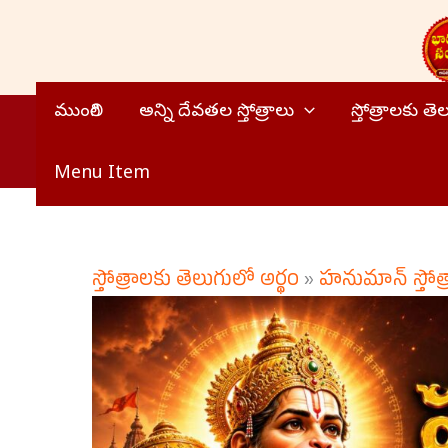
Skip
to
content
ముంగిలి
అన్ని దేవతల స్తోత్రాలు
స్తోత్రాలకు త
Menu Item
స్తోత్రాలకు తెలుగులో అర్థం
»
హనుమాన్ స్తోత్