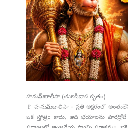
హనుమాన్ చాలీసా (తులసీదాస కృతం)
🚩 హనుమాన్ చాలీసా – ప్రతి అక్షరంలో అంతులే
ఒక స్తోత్రం కాదు, అది భయాలను పారద్రో