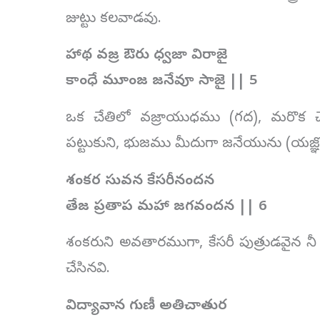
జుట్టు కలవాడవు.
హాథ వజ్ర ఔరు ధ్వజా విరాజై
కాంధే మూంజ జనేవూ సాజై || 5
ఒక చేతిలో వజ్రాయుధము (గద), మరొక చే
పట్టుకుని, భుజము మీదుగా జనేయును (యజ్ఞ
శంకర సువన కేసరీనందన
తేజ ప్రతాప మహా జగవందన || 6
శంకరుని అవతారముగా, కేసరీ పుత్రుడవైన
చేసినవి.
విద్యావాన గుణీ అతిచాతుర