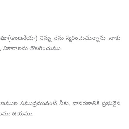
రా (ఆంజనేయా) నిన్ను నేను స్మరించుచున్నాను. నాకు
లను, వికారాలను తొలగించుము.
ుల సముద్రమువంటి నీకు, వానరజాతికి ప్రభువైన
ు జయము జయము.