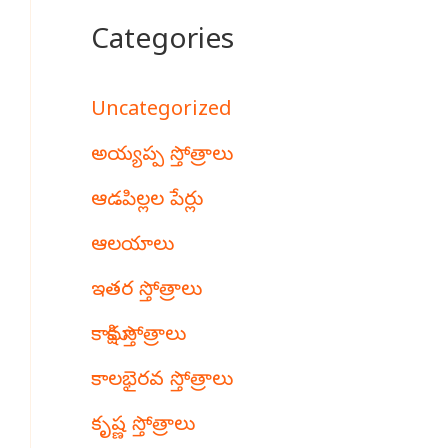
Categories
Uncategorized
అయ్యప్ప స్తోత్రాలు
ఆడపిల్లల పేర్లు
ఆలయాలు
ఇతర స్తోత్రాలు
కామాక్షి స్తోత్రాలు
కాలభైరవ స్తోత్రాలు
కృష్ణ స్తోత్రాలు