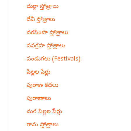
దుర్గా స్తోత్రాలు
దేవీ స్తోత్రాలు
నరసింహ స్తోత్రాలు
నవగ్రహ స్తోత్రాలు
పండుగలు (Festivals)
పిల్లల పేర్లు
పురాణ కథలు
పురాణాలు
మగ పిల్లల పేర్లు
రామ స్తోత్రాలు