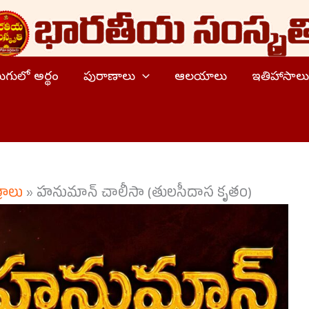
ెలుగులో అర్థం
పురాణాలు
ఆలయాలు
ఇతిహాసాలు
రాలు
»
హనుమాన్ చాలీసా (తులసీదాస కృతం)