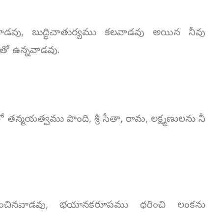
డవు, బుద్ధిచాతుర్యము కలవాడవు అయిన నీవు
తో ఉన్నవాడవు.
ో తన్మయత్వము పొంది, శ్రీ సీతా, రామ, లక్ష్మణులను నీ
ిపించినవాడవు, భయానకరూపము ధరించి లంకను