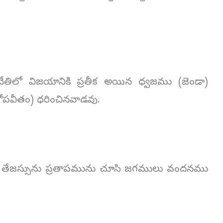
తిలో విజయానికి ప్రతీక అయిన ధ్వజము (జెండా)
ోపవీతం) ధరించినవాడవు.
 నీ తేజస్సును ప్రతాపమును చూసి జగములు వందనము