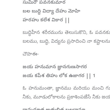
సుమిరౌ పవనకుమార
బల బుద్ధి విద్యా దేహు మోహి
హరహు కలేశ వికార ||
బుద్ధిహీన శరీరమును తెలుసుకొని, ఓ పవనకుమా
బలము, బుద్ధి, విద్యను ప్రసాదించి నా కష్టా
చౌపాఈ-
జయ హనుమాన జ్ఞానగుణసాగర
జయ కపీశ తిహు లోక ఉజాగర || 1
ఓ హనుమంతా, జ్ఞానము మరియు మంచి గుణమ
నీకు, మూడులోకాలను ప్రకాశింపజేసే నీక