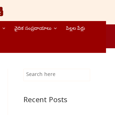
వైదిక సంప్రదాయాలు
పిల్లల పేర్లు
S
Search
e
a
Recent Posts
r
c