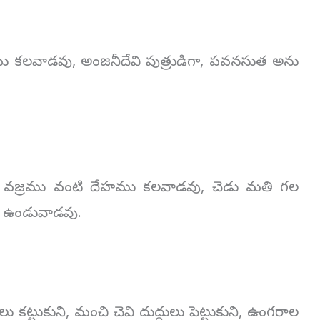
ు కలవాడవు, అంజనీదేవి పుత్రుడిగా, పవనసుత అను
న వజ్రము వంటి దేహము కలవాడవు, చెడు మతి గల
సి ఉండువాడవు.
ట్టుకుని, మంచి చెవి దుద్దులు పెట్టుకుని, ఉంగరాల