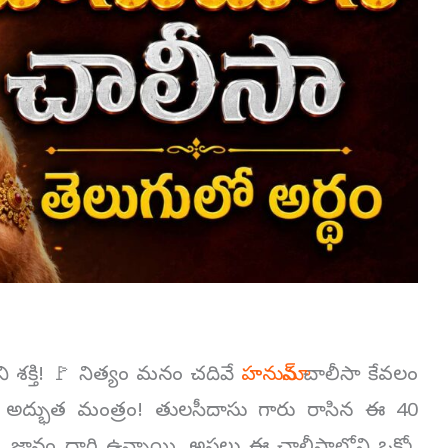
ని శక్తి! 🚩 నిత్యం మనం చదివే
హనుమాన్
చాలీసా కేవలం
లే అద్భుత మంత్రం! తులసీదాసు గారు రాసిన ఈ 40