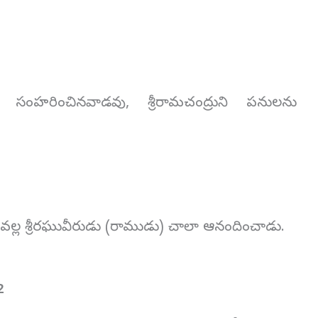
సంహరించినవాడవు, శ్రీరామచంద్రుని పనులను
న నీ వల్ల శ్రీరఘువీరుడు (రాముడు) చాలా ఆనందించాడు.
2