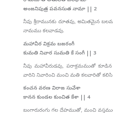
రామదూత అతులిత బలధామా
అంజనిపుత్ర పవనసుత నామా || 2
నీవు శ్రీరామునకు దూతవు, అమితమైన బలమ
నామము కలవాడవు.
మహావీర విక్రమ బజరంగీ
కుమతి నివార సుమతి కే సంగీ || 3
నీవు మహావీరుడవు, పరాక్రమముతో కూడి
వారిని నివారించి మంచి మతి కలవారితో కలి
కంచన వరణ విరాజ సువేశా
కానన కుండల కుంచిత కేశా || 4
బంగారురంగు గల దేహముతో, మంచి వస్త్రములు క