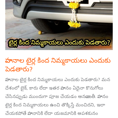
టైర్ల
కింద
నిమ్మకాయలు
ఎందుకు
పెడతారు?
వాహనాల టైర్ల కింద నిమ్మకాయలు ఎందుకు
పెడతారు?
వాహనాల టైర్ల కింద నిమ్మకాయలు ఎందుకు పెడతారు? మన
దేశంలో బైక్, కారు లేదా ఇతర వాహనం ఏదైనా కొనుగోలు
చేసినప్పుడు ముందుగా పూజ చేయడం ఆనవాయితీ. వాహనం
టైర్ల కింద నిమ్మకాయలు ఉంచి తొక్కిస్తే మంచిదని, ఇలా
చేయకపోతే వాహనానికి లేదా యజమానికి అపశకునం