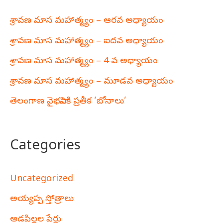
శ్రావణ మాస మహాత్మ్యం – ఆరవ అధ్యాయం
శ్రావణ మాస మహాత్మ్యం – ఐదవ అధ్యాయం
శ్రావణ మాస మహాత్మ్యం – 4 వ అధ్యాయం
శ్రావణ మాస మహాత్మ్యం – మూడవ అధ్యాయం
తెలంగాణ వైభవానికి ప్రతీక ‘బోనాలు’
Categories
Uncategorized
అయ్యప్ప స్తోత్రాలు
ఆడపిల్లల పేర్లు