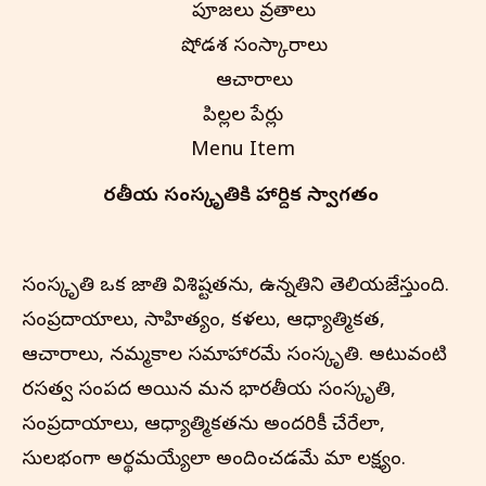
పూజలు వ్రతాలు
షోడశ సంస్కారాలు
ఆచారాలు
పిల్లల పేర్లు
Menu Item
భారతీయ సంస్కృతి‌కి హార్దిక స్వాగతం
సంస్కృతి ఒక జాతి విశిష్టతను, ఉన్నతిని తెలియజేస్తుంది.
సంప్రదాయాలు, సాహిత్యం, కళలు, ఆధ్యాత్మికత,
ఆచారాలు, నమ్మకాల సమాహారమే సంస్కృతి. అటువంటి
వారసత్వ సంపద అయిన మన భారతీయ సంస్కృతి,
సంప్రదాయాలు, ఆధ్యాత్మికతను అందరికీ చేరేలా,
సులభంగా అర్థమయ్యేలా అందించడమే మా లక్ష్యం.