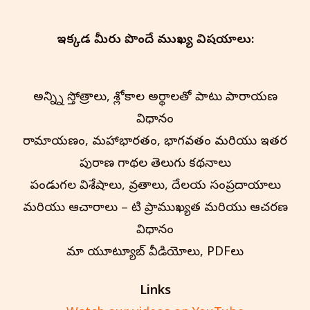
ఇక్కడ మీరు పొందే ముఖ్య విషయాలు:
అన్న్ని స్తోత్రాలు, శ్లోకాల అర్థాలతో పాటు పారాయణ
విధానం
రామాయణం, మహాభారతం, భాగవతం మరియు ఇతర
పురాణ గాథల తెలుగు కథనాలు
పండుగల విశేషాలు, వ్రతాలు, దేవాలయ సంప్రదాయాలు
మరియు ఆచారాలు – వాటి ప్రాముఖ్యత మరియు ఆచరణ
విధానం
మా యూట్యూబ్ వీడియోలు, PDFలు
Links