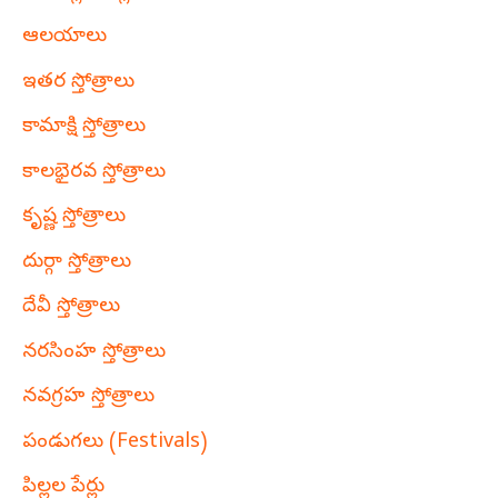
ఆలయాలు
ఇతర స్తోత్రాలు
కామాక్షి స్తోత్రాలు
కాలభైరవ స్తోత్రాలు
కృష్ణ స్తోత్రాలు
దుర్గా స్తోత్రాలు
దేవీ స్తోత్రాలు
నరసింహ స్తోత్రాలు
నవగ్రహ స్తోత్రాలు
పండుగలు (Festivals)
పిల్లల పేర్లు