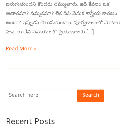
జరుగుతుందని కొందరు నమ్ముతారు. ఇది కేవలం ఒక
ఆచారమా? నమ్మకమా? లేక దీని వెనుక శాస్త్రీయ కారణం
ఉందా? ఇప్పుడు తెలుసుకుందాం. పూర్వకాలంలో మోటార్
వాహనాలు లేని సమయంలో ప్రయాణాలకు […]
Read More »
Search
Recent Posts