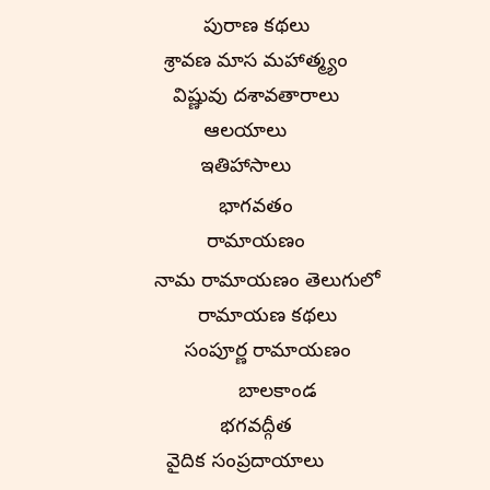
పురాణ కథలు
శ్రావణ మాస మహాత్మ్యం
విష్ణువు దశావతారాలు
ఆలయాలు
ఇతిహాసాలు
భాగవతం
రామాయణం
నామ రామాయణం తెలుగులో
రామాయణ కథలు
సంపూర్ణ రామాయణం
బాలకాండ
భగవద్గీత
వైదిక సంప్రదాయాలు