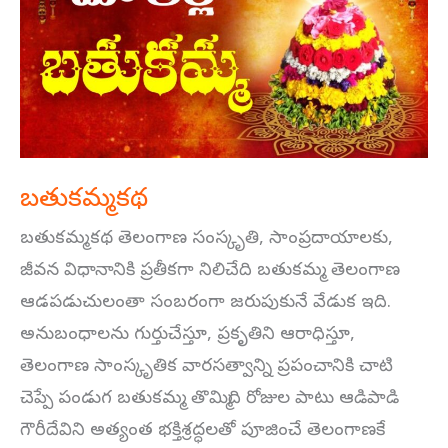
బతుకమ్మ కథ
బతుకమ్మ కథ తెలంగాణ సంస్కృతి, సాంప్రదాయాలకు,
జీవన విధానానికి ప్రతీకగా నిలిచేది బతుకమ్మ. తెలంగాణ
ఆడపడుచులంతా సంబరంగా జరుపుకునే వేడుక ఇది.
అనుబంధాలను గుర్తుచేస్తూ, ప్రకృతిని ఆరాధిస్తూ,
తెలంగాణ సాంస్కృతిక వారసత్వాన్ని ప్రపంచానికి చాటి
చెప్పే పండుగ బతుకమ్మ. తొమ్మిది రోజుల పాటు ఆడిపాడి
గౌరీదేవిని అత్యంత భక్తిశ్రద్ధలతో పూజించే తెలంగాణకే