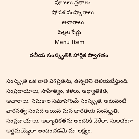
పూజలు వ్రతాలు
షోడశ సంస్కారాలు
ఆచారాలు
పిల్లల పేర్లు
Menu Item
భారతీయ సంస్కృతి‌కి హార్దిక స్వాగతం
సంస్కృతి ఒక జాతి విశిష్టతను, ఉన్నతిని తెలియజేస్తుంది.
సంప్రదాయాలు, సాహిత్యం, కళలు, ఆధ్యాత్మికత,
ఆచారాలు, నమ్మకాల సమాహారమే సంస్కృతి. అటువంటి
వారసత్వ సంపద అయిన మన భారతీయ సంస్కృతి,
సంప్రదాయాలు, ఆధ్యాత్మికతను అందరికీ చేరేలా, సులభంగా
అర్థమయ్యేలా అందించడమే మా లక్ష్యం.