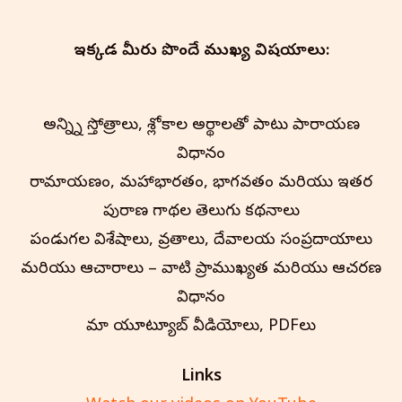
ఇక్కడ మీరు పొందే ముఖ్య విషయాలు:
అన్న్ని స్తోత్రాలు, శ్లోకాల అర్థాలతో పాటు పారాయణ
విధానం
రామాయణం, మహాభారతం, భాగవతం మరియు ఇతర
పురాణ గాథల తెలుగు కథనాలు
పండుగల విశేషాలు, వ్రతాలు, దేవాలయ సంప్రదాయాలు
మరియు ఆచారాలు – వాటి ప్రాముఖ్యత మరియు ఆచరణ
విధానం
మా యూట్యూబ్ వీడియోలు, PDFలు
Links