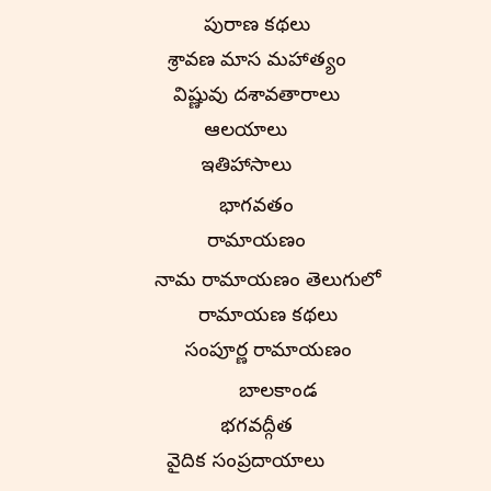
పురాణ కథలు
శ్రావణ మాస మహాత్మ్యం
విష్ణువు దశావతారాలు
ఆలయాలు
ఇతిహాసాలు
భాగవతం
రామాయణం
నామ రామాయణం తెలుగులో
రామాయణ కథలు
సంపూర్ణ రామాయణం
బాలకాండ
భగవద్గీత
వైదిక సంప్రదాయాలు