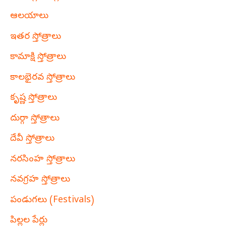
ఆలయాలు
ఇతర స్తోత్రాలు
కామాక్షి స్తోత్రాలు
కాలభైరవ స్తోత్రాలు
కృష్ణ స్తోత్రాలు
దుర్గా స్తోత్రాలు
దేవీ స్తోత్రాలు
నరసింహ స్తోత్రాలు
నవగ్రహ స్తోత్రాలు
పండుగలు (Festivals)
పిల్లల పేర్లు