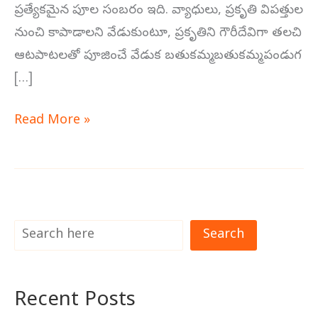
ప్రత్యేకమైన పూల సంబరం ఇది. వ్యాధులు, ప్రకృతి విపత్తుల
నుంచి కాపాడాలని వేడుకుంటూ, ప్రకృతిని గౌరీదేవిగా తలచి
ఆటపాటలతో పూజించే వేడుక బతుకమ్మ.బతుకమ్మ పండుగ
[…]
Read More »
Search
Recent Posts