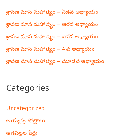
శ్రావణ మాస మహాత్మ్యం – ఏడవ అధ్యాయం
శ్రావణ మాస మహాత్మ్యం – ఆరవ అధ్యాయం
శ్రావణ మాస మహాత్మ్యం – ఐదవ అధ్యాయం
శ్రావణ మాస మహాత్మ్యం – 4 వ అధ్యాయం
శ్రావణ మాస మహాత్మ్యం – మూడవ అధ్యాయం
Categories
Uncategorized
అయ్యప్ప స్తోత్రాలు
ఆడపిల్లల పేర్లు