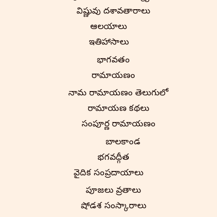
విష్ణువు దశావతారాలు
ఆలయాలు
ఇతిహాసాలు
భాగవతం
రామాయణం
నామ రామాయణం తెలుగులో
రామాయణ కథలు
సంపూర్ణ రామాయణం
బాలకాండ
భగవద్గీత
వైదిక సంప్రదాయాలు
పూజలు వ్రతాలు
షోడశ సంస్కారాలు