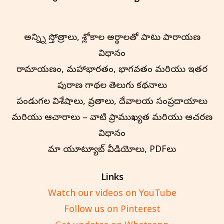
అన్న్ని స్తోత్రాలు, శ్లోకాల అర్థాలతో పాటు పారాయణ
విధానం
రామాయణం, మహాభారతం, భాగవతం మరియు ఇతర
పురాణ గాథల తెలుగు కథనాలు
పండుగల విశేషాలు, వ్రతాలు, దేవాలయ సంప్రదాయాలు
మరియు ఆచారాలు – వాటి ప్రాముఖ్యత మరియు ఆచరణ
విధానం
మా యూట్యూబ్ వీడియోలు, PDFలు
Links
Watch our videos on YouTube
Follow us on Pinterest