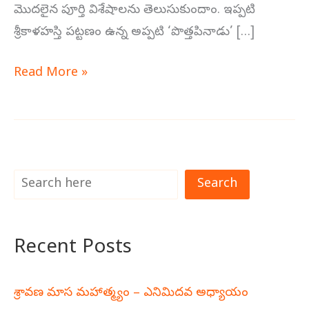
మొదలైన పూర్తి విశేషాలను తెలుసుకుందాం. ఇప్పటి
శ్రీకాళహస్తి పట్టణం ఉన్న అప్పటి ‘పొత్తపినాడు’ […]
Read More »
Search
Recent Posts
శ్రావణ మాస మహాత్మ్యం – ఎనిమిదవ అధ్యాయం