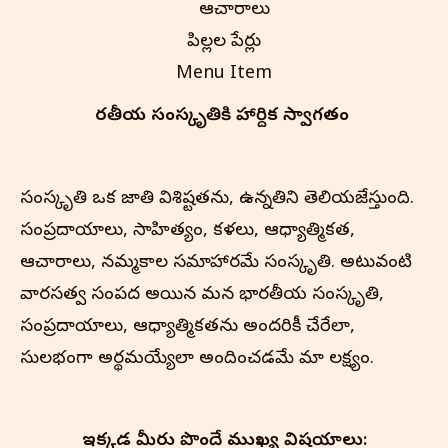
ఆచారాలు
పిల్లల పేర్లు
Menu Item
భారతీయ సంస్కృతి‌కి హార్దిక స్వాగతం
సంస్కృతి ఒక జాతి విశిష్టతను, ఉన్నతిని తెలియజేస్తుంది.
సంప్రదాయాలు, సాహిత్యం, కళలు, ఆధ్యాత్మికత,
ఆచారాలు, నమ్మకాల సమాహారమే సంస్కృతి. అటువంటి
వారసత్వ సంపద అయిన మన భారతీయ సంస్కృతి,
సంప్రదాయాలు, ఆధ్యాత్మికతను అందరికీ చేరేలా,
సులభంగా అర్థమయ్యేలా అందించడమే మా లక్ష్యం.
ఇక్కడ మీరు పొందే ముఖ్య విషయాలు: