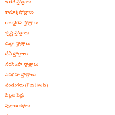
ఇతర స్తోత్రాలు
కామాక్షి స్తోత్రాలు
కాలభైరవ స్తోత్రాలు
కృష్ణ స్తోత్రాలు
దుర్గా స్తోత్రాలు
దేవీ స్తోత్రాలు
నరసింహ స్తోత్రాలు
నవగ్రహ స్తోత్రాలు
పండుగలు (Festivals)
పిల్లల పేర్లు
పురాణ కథలు