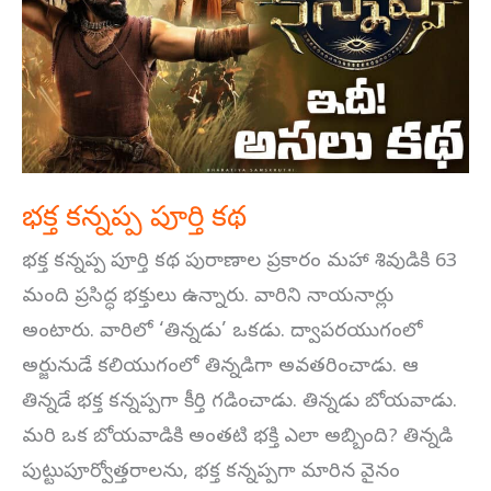
పూర్తి
కథ
భక్త కన్నప్ప పూర్తి కథ
భక్త కన్నప్ప పూర్తి కథ పురాణాల ప్రకారం మహా శివుడికి 63
మంది ప్రసిద్ధ భక్తులు ఉన్నారు. వారిని నాయనార్లు
అంటారు. వారిలో ‘తిన్నడు’ ఒకడు. ద్వాపరయుగంలో
అర్జునుడే కలియుగంలో తిన్నడిగా అవతరించాడు. ఆ
తిన్నడే భక్త కన్నప్పగా కీర్తి గడించాడు. తిన్నడు బోయవాడు.
మరి ఒక బోయవాడికి అంతటి భక్తి ఎలా అబ్బింది? తిన్నడి
పుట్టుపూర్వోత్తరాలను, భక్త కన్నప్పగా మారిన వైనం