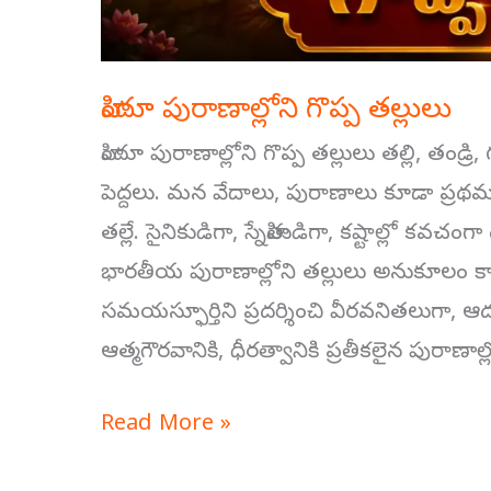
హిందూ పురాణాల్లోని గొప్ప తల్లులు
హిందూ పురాణాల్లోని గొప్ప తల్లులు తల్లి, తండ్
పెద్దలు. మన వేదాలు, పురాణాలు కూడా ప్రథమ స్
తల్లే. సైనికుడిగా, స్నేహితుడిగా, కష్టాల్లో కవచం
భారతీయ పురాణాల్లోని తల్లులు అనుకూలం కాని 
సమయస్ఫూర్తిని ప్రదర్శించి వీరవనితలుగా, ఆ
ఆత్మగౌరవానికి, ధీరత్వానికి ప్రతీకలైన పురాణాల్
Read More »