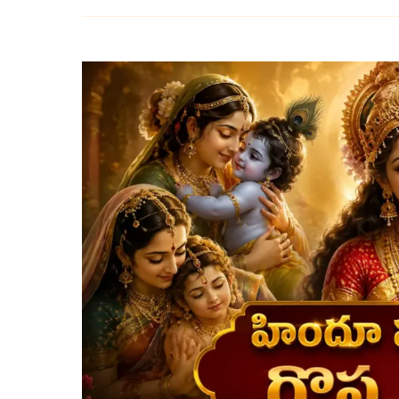
హిందూ
పురాణాల్లోని
గొప్ప
తల్లులు