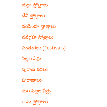
దుర్గా స్తోత్రాలు
దేవీ స్తోత్రాలు
నరసింహ స్తోత్రాలు
నవగ్రహ స్తోత్రాలు
పండుగలు (Festivals)
పిల్లల పేర్లు
పురాణ కథలు
పురాణాలు
మగ పిల్లల పేర్లు
రామ స్తోత్రాలు