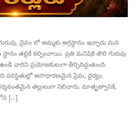
రి, గురువు, దైవం లో అమ్మకు అగ్రస్థానం ఇచ్చారు మన
థానం తల్లికే కల్పించాయి. ప్రతి మనిషికి తొలి గురువు
గా ఉండి వారిని ప్రయోజకులుగా తీర్చిదిద్దుతుంది.
పరిస్థితుల్లో అసాధారణమైన ప్రేమ, ధైర్యం,
దర్శవంతమైన తల్లులుగా నిలిచారు. మాతృత్వానికి,
లోని […]