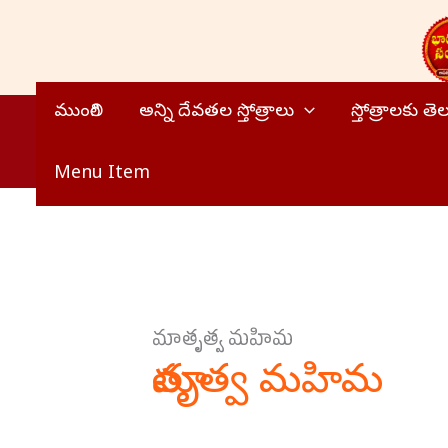
Skip
to
content
ముంగిలి
అన్ని దేవతల స్తోత్రాలు
స్తోత్రాలకు త
Menu Item
మాతృత్వ మహిమ
మాతృత్వ మహిమ