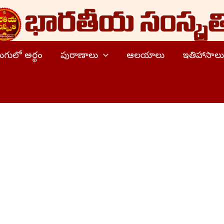
ెలుగులో అర్థం
పురాణాలు
ఆలయాలు
ఇతిహాసాలు