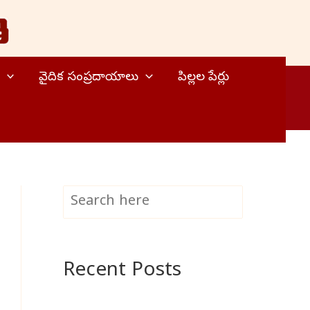
వైదిక సంప్రదాయాలు
పిల్లల పేర్లు
S
Search
e
a
Recent Posts
r
c