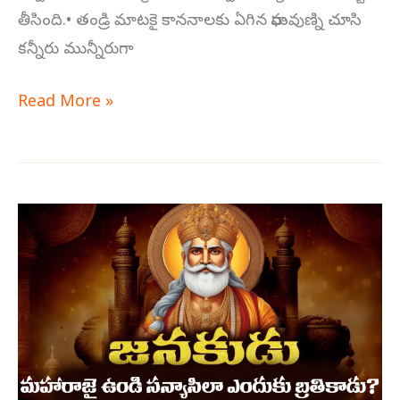
తీసింది.• తండ్రి మాటకై కాననాలకు ఏగిన రాఘవుణ్ని చూసి
కన్నీరు మున్నీరుగా
Read More »
జనకుడు
మహారాజై
ఉండి
కూడా
సన్యాసిలా
ఎలా
బ్రతికాడు?