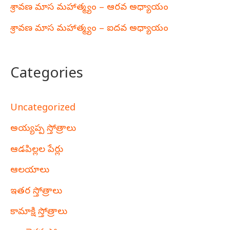
శ్రావణ మాస మహాత్మ్యం – ఆరవ అధ్యాయం
శ్రావణ మాస మహాత్మ్యం – ఐదవ అధ్యాయం
Categories
Uncategorized
అయ్యప్ప స్తోత్రాలు
ఆడపిల్లల పేర్లు
ఆలయాలు
ఇతర స్తోత్రాలు
కామాక్షి స్తోత్రాలు