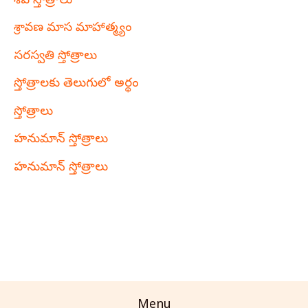
శివ స్తోత్రాలు
శ్రావణ మాస మాహాత్మ్యం
సరస్వతి స్తోత్రాలు
స్తోత్రాలకు తెలుగులో అర్థం
స్తోత్రాలు
హనుమాన్ స్తోత్రాలు
హనుమాన్ స్తోత్రాలు
Menu