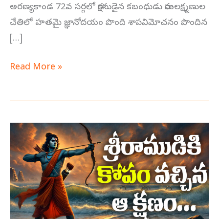
అరణ్యకాండ 72వ సర్గలో రాక్షసుడైన కబంధుడు రామలక్ష్మణుల
చేతిలో హతమై జ్ఞానోదయం పొంది శాపవిమోచనం పొందిన
[…]
Read More »
సముద్రునిపై
శ్రీరాముడి
ఆగ్రహం