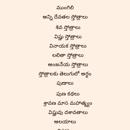
ముంగిలి
అన్ని దేవతల స్తోత్రాలు
శివ స్తోత్రాలు
విష్ణు స్తోత్రాలు
వినాయక స్తోత్రాలు
లలితా స్తోత్రాలు
ఆంజనేయ స్తోత్రాలు
స్తోత్రాలకు తెలుగులో అర్థం
పురాణాలు
పురాణ కథలు
శ్రావణ మాస మహాత్మ్యం
విష్ణువు దశావతారాలు
ఆలయాలు