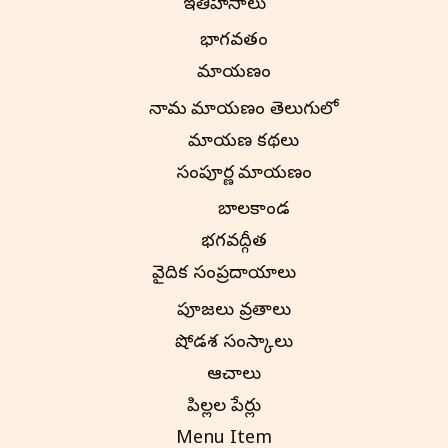
ఇతిహాసాలు
భాగవతం
రామాయణం
నామ రామాయణం తెలుగులో
రామాయణ కథలు
సంపూర్ణ రామాయణం
బాలకాండ
భగవద్గీత
వైదిక సంప్రదాయాలు
పూజలు వ్రతాలు
షోడశ సంస్కారాలు
ఆచారాలు
పిల్లల పేర్లు
Menu Item