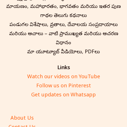
రామాయణం, మహాభారతం, భాగవతం మరియు ఇతర పురాణ
గాథల తెలుగు కథనాలు
పండుగల విశేషాలు, వ్రతాలు, దేవాలయ సంప్రదాయాలు
మరియు ఆచారాలు – వాటి ప్రాముఖ్యత మరియు ఆచరణ
విధానం
మా యూట్యూబ్ వీడియోలు, PDFలు
Links
Watch our videos on YouTube
Follow us on Pinterest
Get updates on Whatsapp
About Us