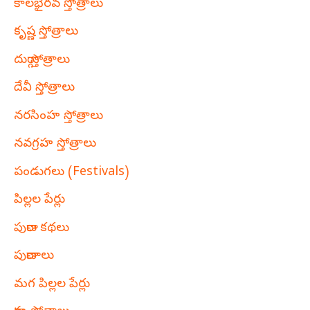
కాలభైరవ స్తోత్రాలు
కృష్ణ స్తోత్రాలు
దుర్గా స్తోత్రాలు
దేవీ స్తోత్రాలు
నరసింహ స్తోత్రాలు
నవగ్రహ స్తోత్రాలు
పండుగలు (Festivals)
పిల్లల పేర్లు
పురాణ కథలు
పురాణాలు
మగ పిల్లల పేర్లు