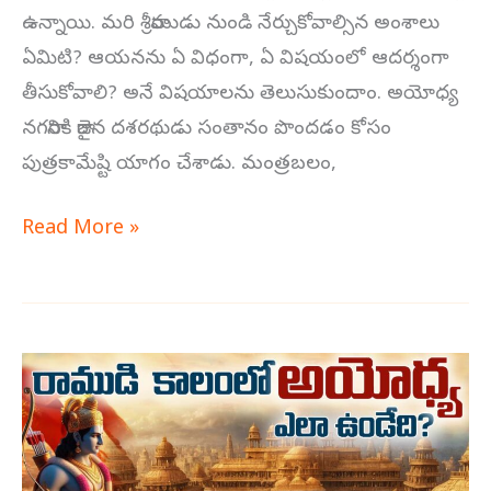
ఉన్నాయి. మరి శ్రీరాముడు నుండి నేర్చుకోవాల్సిన అంశాలు
ఏమిటి? ఆయనను ఏ విధంగా, ఏ విషయంలో ఆదర్శంగా
తీసుకోవాలి? అనే విషయాలను తెలుసుకుందాం. అయోధ్య
నగరానికి రాజైన దశరథుడు సంతానం పొందడం కోసం
పుత్రకామేష్టి యాగం చేశాడు. మంత్రబలం,
Read More »
అద్భుతమైన
అయోధ్యా
నగర
వర్ణన