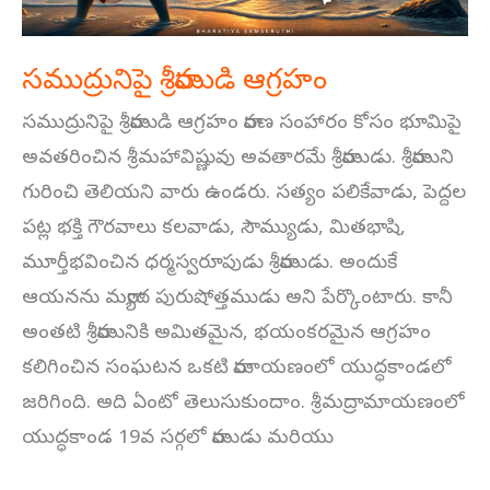
సముద్రునిపై శ్రీరాముడి ఆగ్రహం
సముద్రునిపై శ్రీరాముడి ఆగ్రహం రావణ సంహారం కోసం భూమిపై
అవతరించిన శ్రీమహావిష్ణువు అవతారమే శ్రీరాముడు. శ్రీరాముని
గురించి తెలియని వారు ఉండరు. సత్యం పలికేవాడు, పెద్దల
పట్ల భక్తి గౌరవాలు కలవాడు, సౌమ్యుడు, మితభాషి,
మూర్తీభవించిన ధర్మస్వరూపుడు శ్రీరాముడు. అందుకే
ఆయనను మర్యాద పురుషోత్తముడు అని పేర్కొంటారు. కానీ
అంతటి శ్రీరామునికి అమితమైన, భయంకరమైన ఆగ్రహం
కలిగించిన సంఘటన ఒకటి రామాయణంలో యుద్ధకాండలో
జరిగింది. అది ఏంటో తెలుసుకుందాం. శ్రీమద్రామాయణంలో
యుద్ధకాండ 19వ సర్గలో రాముడు మరియు