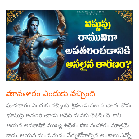
రామావతారం
ఎందుకు
వచ్చింది.
రామావతారం ఎందుకు వచ్చింది.
రామావతారం ఎందుకు వచ్చింది. శ్రీరాముడు రావణ సంహారం కోసం
భూమిపై అవతరించాడు అనేది మనకు తెలిసిందే. కానీ
ఆయన అవతారానికి ముఖ్య ఉద్దేశం రావణ సంహారం మాత్రమే
కాదు. ఆయన నుండి మనం నేర్చుకోవాల్సిన అంశాలు ఎన్నో