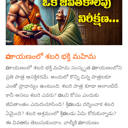
భక్తి
మహిమ
రామాయణంలో శబరి భక్తి మహిమ
రామాయణంలో శబరి భక్తి మహిమ సంస్కృత రామాయణంలోని
ప్రతి పాత్ర ఆసక్తికరమే. అందులో కొన్ని చిన్న పాత్రలకూ
ఎంతో ప్రాధాన్యం ఉంటుంది. శబరి పాత్ర కూడా అలాంటిదే.
కానీ అసలు శబరి ఎవరు? రాముని కోసం ఎందుకు
జీవితాంతం ఎదురుచూసింది? శ్రీరాముడు దర్శించాక శబరి
ఏమైంది? శబరి ఆశ్రమంలో శ్రీరాముడు ఏమి కోరుకున్నాడు?
ఈ వివరాలను తెలుసుకుందాం. వాల్మీకి రామాయణం