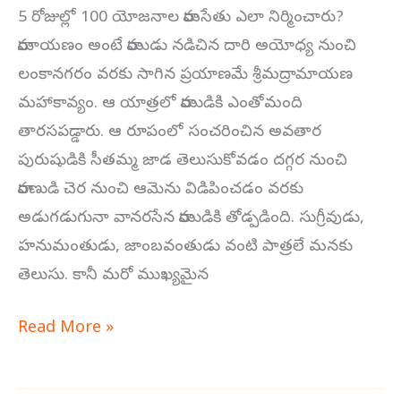
5 రోజుల్లో 100 యోజనాల రామసేతు ఎలా నిర్మించారు?
రామాయణం అంటే రాముడు నడిచిన దారి అయోధ్య నుంచి
లంకానగరం వరకు సాగిన ప్రయాణమే శ్రీమద్రామాయణ
మహాకావ్యం. ఆ యాత్రలో రాముడికి ఎంతోమంది
తారసపడ్డారు. ఆ రూపంలో సంచరించిన అవతార
పురుషుడికి సీతమ్మ జాడ తెలుసుకోవడం దగ్గర నుంచి
రావణుడి చెర నుంచి ఆమెను విడిపించడం వరకు
అడుగడుగునా వానరసేన రాముడికి తోడ్పడింది. సుగ్రీవుడు,
హనుమంతుడు, జాంబవంతుడు వంటి పాత్రలే మనకు
తెలుసు. కానీ మరో ముఖ్యమైన
Read More »