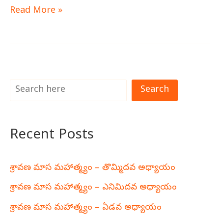
Read More »
Search
Recent Posts
శ్రావణ మాస మహాత్మ్యం – తొమ్మిదవ అధ్యాయం
శ్రావణ మాస మహాత్మ్యం – ఎనిమిదవ అధ్యాయం
శ్రావణ మాస మహాత్మ్యం – ఏడవ అధ్యాయం