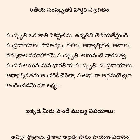
భారతీయ సంస్కృతి‌కి హార్దిక స్వాగతం
సంస్కృతి ఒక జాతి విశిష్టతను, ఉన్నతిని తెలియజేస్తుంది.
సంప్రదాయాలు, సాహిత్యం, కళలు, ఆధ్యాత్మికత, ఆచారాలు,
నమ్మకాల సమాహారమే సంస్కృతి. అటువంటి వారసత్వ
సంపద అయిన మన భారతీయ సంస్కృతి, సంప్రదాయాలు,
ఆధ్యాత్మికతను అందరికీ చేరేలా, సులభంగా అర్థమయ్యేలా
అందించడమే మా లక్ష్యం.
ఇక్కడ మీరు పొందే ముఖ్య విషయాలు:
అన్న్ని స్తోత్రాలు, శ్లోకాల అర్థాలతో పాటు పారాయణ విధానం