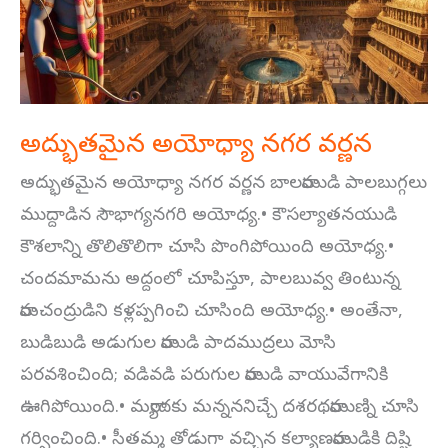
అద్భుతమైన అయోధ్యా నగర వర్ణన
అద్భుతమైన అయోధ్యా నగర వర్ణన బాలరాముడి పాలబుగ్గలు
ముద్దాడిన సౌభాగ్యనగరి అయోధ్య.• కౌసల్యాతనయుడి
కౌశలాన్ని తొలితొలిగా చూసి పొంగిపోయింది అయోధ్య.•
చందమామను అద్దంలో చూపిస్తూ, పాలబువ్వ తింటున్న
రామచంద్రుడిని కళ్లప్పగించి చూసింది అయోధ్య.• అంతేనా,
బుడిబుడి అడుగుల రాముడి పాదముద్రలు మోసి
పరవశించింది; వడివడి పరుగుల రాముడి వాయువేగానికి
ఊగిపోయింది.• మర్యాదకు మన్నననిచ్చే దశరథరాముణ్ని చూసి
గర్వించింది.• సీతమ్మ తోడుగా వచ్చిన కల్యాణరాముడికి దిష్టి