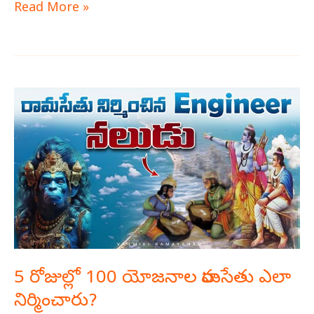
Read More »
5
రోజుల్లో
100
యోజనాల
రామసేతు
ఎలా
నిర్మించారు?
5 రోజుల్లో 100 యోజనాల రామసేతు ఎలా
నిర్మించారు?