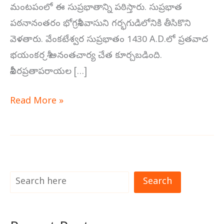
మంటపంలో ఈ సుప్రభాతాన్ని పఠిస్తారు. సుప్రభాత
పఠనానంతరం భోగశ్రీనివాసుని గర్భగుడిలోనికి తీసికొని
వెళతారు. వేంకటేశ్వర సుప్రభాతం 1430 A.D.లో ప్రతవాద
భయంకర శ్రీ అనంతచార్య చేత కూర్చబడింది.
శ్రీవీరప్రతాపరాయల […]
Read More »
Search