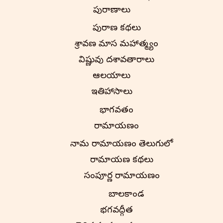
పురాణాలు
పురాణ కథలు
శ్రావణ మాస మహాత్మ్యం
విష్ణువు దశావతారాలు
ఆలయాలు
ఇతిహాసాలు
భాగవతం
రామాయణం
నామ రామాయణం తెలుగులో
రామాయణ కథలు
సంపూర్ణ రామాయణం
బాలకాండ
భగవద్గీత