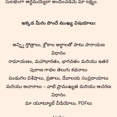
సులభంగా అర్థమయ్యేలా అందించడమే మా లక్ష్యం.
ఇక్కడ మీరు పొందే ముఖ్య విషయాలు:
అన్న్ని స్తోత్రాలు, శ్లోకాల అర్థాలతో పాటు పారాయణ
విధానం
రామాయణం, మహాభారతం, భాగవతం మరియు ఇతర
పురాణ గాథల తెలుగు కథనాలు
పండుగల విశేషాలు, వ్రతాలు, దేవాలయ సంప్రదాయాలు
మరియు ఆచారాలు – వాటి ప్రాముఖ్యత మరియు ఆచరణ
విధానం
మా యూట్యూబ్ వీడియోలు, PDFలు