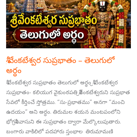
సుప్రభాతం
–
తెలుగులో
అర్థం
శ్రీ వేంకటేశ్వర సుప్రభాతం – తెలుగులో
అర్థం
శ్రీ వేంకటేశ్వర సుప్రభాతం తెలుగులో అర్థం శ్రీ వేంకటేశ్వర
సుప్రభాతం- కలియుగ వైకుంఠపతి శ్రీవేంకటేశ్వరుని సుప్రభాత
సేవలో కీర్తించే స్తోత్రము. “సు-ప్రభాతము” అనగా “మంచి
ఉదయం” అని అర్ధం. తిరుమల శయన మంటపంలోని
భోగశ్రీనివాసుని ఈ సుప్రభాతం ద్వారా మేల్కొలుపుతారు.
బంగారు వాకిలిలో పదహారు స్తంభాల తిరుమామణి