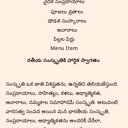
వైదిక సంప్రదాయాలు
పూజలు వ్రతాలు
షోడశ సంస్కారాలు
ఆచారాలు
పిల్లల పేర్లు
Menu Item
భారతీయ సంస్కృతి‌కి హార్దిక స్వాగతం
సంస్కృతి ఒక జాతి విశిష్టతను, ఉన్నతిని తెలియజేస్తుంది.
సంప్రదాయాలు, సాహిత్యం, కళలు, ఆధ్యాత్మికత,
ఆచారాలు, నమ్మకాల సమాహారమే సంస్కృతి. అటువంటి
వారసత్వ సంపద అయిన మన భారతీయ సంస్కృతి,
సంప్రదాయాలు, ఆధ్యాత్మికతను అందరికీ చేరేలా,