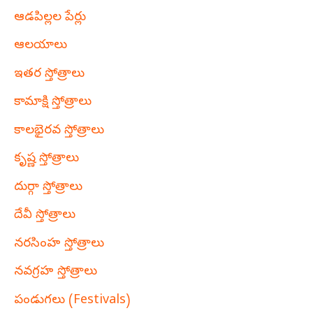
ఆడపిల్లల పేర్లు
ఆలయాలు
ఇతర స్తోత్రాలు
కామాక్షి స్తోత్రాలు
కాలభైరవ స్తోత్రాలు
కృష్ణ స్తోత్రాలు
దుర్గా స్తోత్రాలు
దేవీ స్తోత్రాలు
నరసింహ స్తోత్రాలు
నవగ్రహ స్తోత్రాలు
పండుగలు (Festivals)