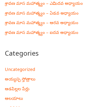
శ్రావణ మాస మహాత్మ్యం – ఎనిమిదవ అధ్యాయం
శ్రావణ మాస మహాత్మ్యం – ఏడవ అధ్యాయం
శ్రావణ మాస మహాత్మ్యం – ఆరవ అధ్యాయం
శ్రావణ మాస మహాత్మ్యం – ఐదవ అధ్యాయం
Categories
Uncategorized
అయ్యప్ప స్తోత్రాలు
ఆడపిల్లల పేర్లు
ఆలయాలు