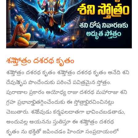
దశరథ
కృతం
శని స్తోత్రం దశరథ కృతం
శని స్తోత్రం దశరథ కృతం శని స్తోత్రం దశరథ కృతం అనేది శని
దేవుని కృప పొందేందుకు పఠించే పవిత్రమైన స్తోత్రం.
పురాణాల ప్రకారం అయోధ్య రాజు దశరథ మహారాజు శని
గ్రహ ప్రభావాన్ని తగ్గించేందుకు ఈ స్తోత్రాన్ని రచించినట్లు
చెబుతారు. శని దేవుడు కర్మఫలదాతగా భావించబడతాడు,
అందువల్ల ఆయనను స్తుతిస్తూ ఈ శని స్తోత్రం దశరథ
కృతం ను భక్తితో జపించడం హిందూ సంప్రదాయంలో