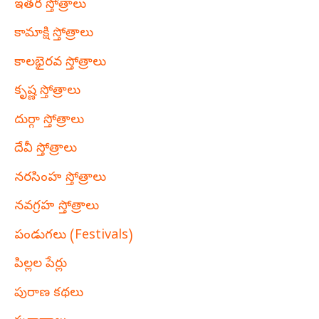
ఇతర స్తోత్రాలు
కామాక్షి స్తోత్రాలు
కాలభైరవ స్తోత్రాలు
కృష్ణ స్తోత్రాలు
దుర్గా స్తోత్రాలు
దేవీ స్తోత్రాలు
నరసింహ స్తోత్రాలు
నవగ్రహ స్తోత్రాలు
పండుగలు (Festivals)
పిల్లల పేర్లు
పురాణ కథలు