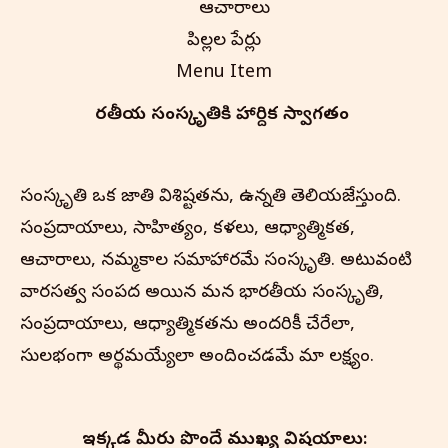
ఆచారాలు
పిల్లల పేర్లు
Menu Item
భారతీయ సంస్కృతి‌కి హార్దిక స్వాగతం
సంస్కృతి ఒక జాతి విశిష్టతను, ఉన్నతిని తెలియజేస్తుంది.
సంప్రదాయాలు, సాహిత్యం, కళలు, ఆధ్యాత్మికత,
ఆచారాలు, నమ్మకాల సమాహారమే సంస్కృతి. అటువంటి
వారసత్వ సంపద అయిన మన భారతీయ సంస్కృతి,
సంప్రదాయాలు, ఆధ్యాత్మికతను అందరికీ చేరేలా,
సులభంగా అర్థమయ్యేలా అందించడమే మా లక్ష్యం.
ఇక్కడ మీరు పొందే ముఖ్య విషయాలు: