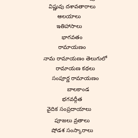
విష్ణువు దశావతారాలు
ఆలయాలు
ఇతిహాసాలు
భాగవతం
రామాయణం
నామ రామాయణం తెలుగులో
రామాయణ కథలు
సంపూర్ణ రామాయణం
బాలకాండ
భగవద్గీత
వైదిక సంప్రదాయాలు
పూజలు వ్రతాలు
షోడశ సంస్కారాలు