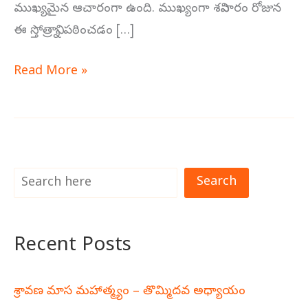
ముఖ్యమైన ఆచారంగా ఉంది. ముఖ్యంగా శనివారం రోజున
ఈ స్తోత్రాన్ని పఠించడం […]
Read More »
Search
Recent Posts
శ్రావణ మాస మహాత్మ్యం – తొమ్మిదవ అధ్యాయం