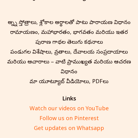
అన్న్ని స్తోత్రాలు, శ్లోకాల అర్థాలతో పాటు పారాయణ విధానం
రామాయణం, మహాభారతం, భాగవతం మరియు ఇతర
పురాణ గాథల తెలుగు కథనాలు
పండుగల విశేషాలు, వ్రతాలు, దేవాలయ సంప్రదాయాలు
మరియు ఆచారాలు – వాటి ప్రాముఖ్యత మరియు ఆచరణ
విధానం
మా యూట్యూబ్ వీడియోలు, PDFలు
Links
Watch our videos on YouTube
Follow us on Pinterest
Get updates on Whatsapp