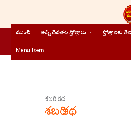
Skip
to
content
ముంగిలి
అన్ని దేవతల స్తోత్రాలు
స్తోత్రాలకు త
Menu Item
శబరి కథ
శబరి కథ