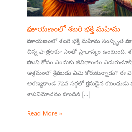
రామాయణంలో శబరి భక్తి మహిమ
రామాయణంలో శబరి భక్తి మహిమ సంస్కృత రామాయ
చిన్న పాత్రలకూ ఎంతో ప్రాధాన్యం ఉంటుంది.
రాముని కోసం ఎందుకు జీవితాంతం ఎదురుచూసింద
ఆశ్రమంలో శ్రీరాముడు ఏమి కోరుకున్నాడు? ఈ వ
అరణ్యకాండ 72వ సర్గలో రాక్షసుడైన కబంధుడు 
శాపవిమోచనం పొందిన […]
Read More »