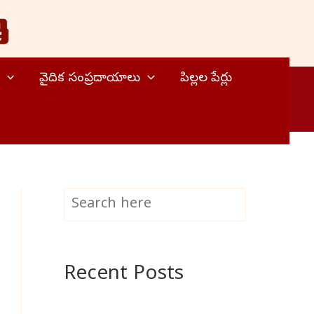
వైదిక సంప్రదాయాలు
పిల్లల పేర్లు
S
Search
e
a
Recent Posts
r
c