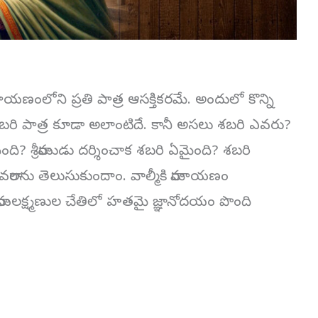
ణంలోని ప్రతి పాత్ర ఆసక్తికరమే. అందులో కొన్ని
 శబరి పాత్ర కూడా అలాంటిదే. కానీ అసలు శబరి ఎవరు?
ి? శ్రీరాముడు దర్శించాక శబరి ఏమైంది? శబరి
ివరాలను తెలుసుకుందాం. వాల్మీకి రామాయణం
రామలక్ష్మణుల చేతిలో హతమై జ్ఞానోదయం పొంది