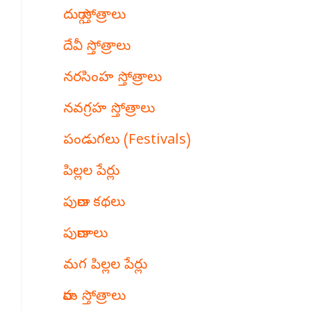
దుర్గా స్తోత్రాలు
దేవీ స్తోత్రాలు
నరసింహ స్తోత్రాలు
నవగ్రహ స్తోత్రాలు
పండుగలు (Festivals)
పిల్లల పేర్లు
పురాణ కథలు
పురాణాలు
మగ పిల్లల పేర్లు
రామ స్తోత్రాలు