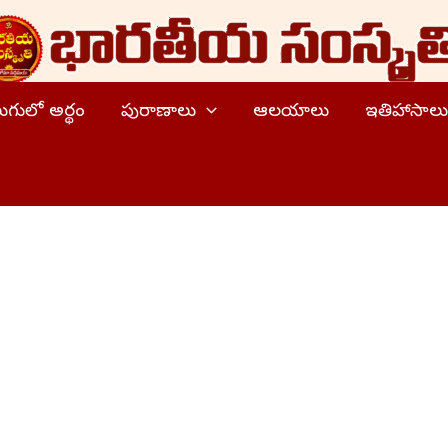
ెలుగులో అర్థం
పురాణాలు
ఆలయాలు
ఇతిహాసాలు