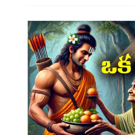
రామాయణంలో
శబరి
భక్తి
మహిమ