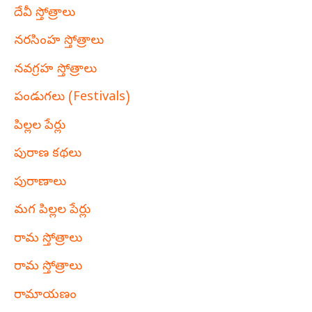
దేవీ స్తోత్రాలు
నరసింహ స్తోత్రాలు
నవగ్రహ స్తోత్రాలు
పండుగలు (Festivals)
పిల్లల పేర్లు
పురాణ కథలు
పురాణాలు
మగ పిల్లల పేర్లు
రామ స్తోత్రాలు
రామ స్తోత్రాలు
రామాయణం