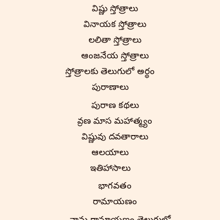
విష్ణు స్తోత్రాలు
వినాయక స్తోత్రాలు
లలితా స్తోత్రాలు
ఆంజనేయ స్తోత్రాలు
స్తోత్రాలకు తెలుగులో అర్థం
పురాణాలు
పురాణ కథలు
శ్రావణ మాస మహాత్మ్యం
విష్ణువు దశావతారాలు
ఆలయాలు
ఇతిహాసాలు
భాగవతం
రామాయణం