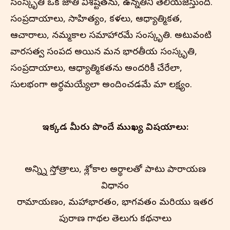
సంస్కృతి ఒక జాతి విశిష్టతను, ఉన్నతిని తెలియజేస్తుంది.
సంప్రదాయాలు, సాహిత్యం, కళలు, ఆధ్యాత్మికత,
ఆచారాలు, నమ్మకాల సమాహారమే సంస్కృతి. అటువంటి
వారసత్వ సంపద అయిన మన భారతీయ సంస్కృతి,
సంప్రదాయాలు, ఆధ్యాత్మికతను అందరికీ చేరేలా,
సులభంగా అర్థమయ్యేలా అందించడమే మా లక్ష్యం.
ఇక్కడ మీరు పొందే ముఖ్య విషయాలు:
అన్న్ని స్తోత్రాలు, శ్లోకాల అర్థాలతో పాటు పారాయణ
విధానం
రామాయణం, మహాభారతం, భాగవతం మరియు ఇతర
పురాణ గాథల తెలుగు కథనాలు