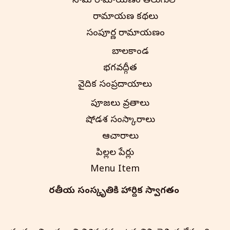
నామ రామాయణం తెలుగులో
రామాయణ కథలు
సంపూర్ణ రామాయణం
బాలకాండ
భగవద్గీత
వైదిక సంప్రదాయాలు
పూజలు వ్రతాలు
షోడశ సంస్కారాలు
ఆచారాలు
పిల్లల పేర్లు
Menu Item
భారతీయ సంస్కృతి‌కి హార్దిక స్వాగతం