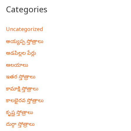
Categories
Uncategorized
అయ్యప్ప స్తోత్రాలు
ఆడపిల్లల పేర్లు
ఆలయాలు
ఇతర స్తోత్రాలు
కామాక్షి స్తోత్రాలు
కాలభైరవ స్తోత్రాలు
కృష్ణ స్తోత్రాలు
దుర్గా స్తోత్రాలు