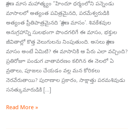
మాస
శ్రావణ మాస మహాత్మ్యం “హిందూ ధర్మంలోని పన్నెండు
మహాత్మ్యం
మాసాలలో అత్యంత పవిత్రమైనది, పరమేశ్వరుడికి
అత్యంత ప్రీతిపాత్రమైనది ‘శ్రావణ మాసం’. శివకేశవుల
అనుగ్రహాన్ని సులభంగా పొందగలిగే ఈ మాసం, భక్తుల
జీవితాల్లో కొత్త వెలుగులను నింపుతుంది. అసలు శ్రావణ
మాసం అంటే ఏమిటి? ఈ మాసానికి ఆ పేరు ఎలా వచ్చింది?
ప్రతిరోజూ పండుగ వాతావరణం కలిగిన ఈ నెలలో ఏ
వ్రతాలు, పూజలు చేయడం వల్ల మన కోరికలు
నెరవేరుతాయి? పురాణాల ప్రకారం, సాక్షాత్తు పరమశివుడు
సనత్కుమారుడికి […]
Read More »