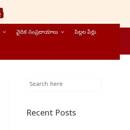
వైదిక సంప్రదాయాలు
పిల్లల పేర్లు
S
Search
e
a
Recent Posts
r
c