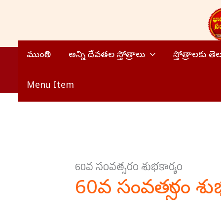
Skip
to
content
ముంగిలి
అన్ని దేవతల స్తోత్రాలు
స్తోత్రాలకు త
Menu Item
60వ సంవత్సరం శుభకార్యం
60వ సంవత్సరం శుభ