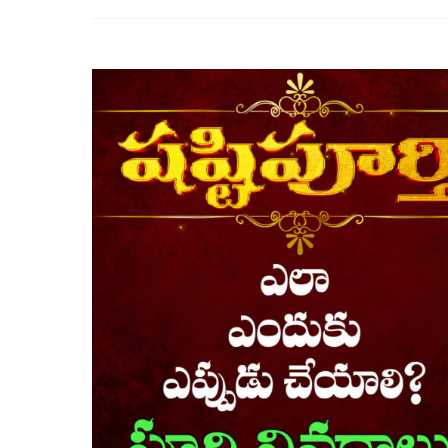
షష్టి
పూర్తి
మహోత్సవం