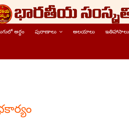
ెలుగులో అర్థం
పురాణాలు
ఆలయాలు
ఇతిహాసాలు
కార్యం