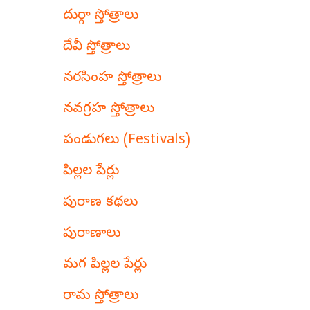
దుర్గా స్తోత్రాలు
దేవీ స్తోత్రాలు
నరసింహ స్తోత్రాలు
నవగ్రహ స్తోత్రాలు
పండుగలు (Festivals)
పిల్లల పేర్లు
పురాణ కథలు
పురాణాలు
మగ పిల్లల పేర్లు
రామ స్తోత్రాలు