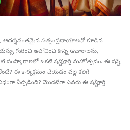
మైన, ఆదర్శవంతమైన సత్సంప్రదాయాలతో కూడిన
ేయస్సు గురించి ఆలోచించి కొన్ని ఆచారాలను,
సంస్కారాలలో ఒకటి షష్టి పూర్తి మహోత్సవం. ఈ షష్టి
నాలేంటి? ఈ కార్యక్రమం చేయడం వల్ల కలిగే
విధంగా ఏర్పడింది? మొదటిగా ఎవరు ఈ షష్టిపూర్తి