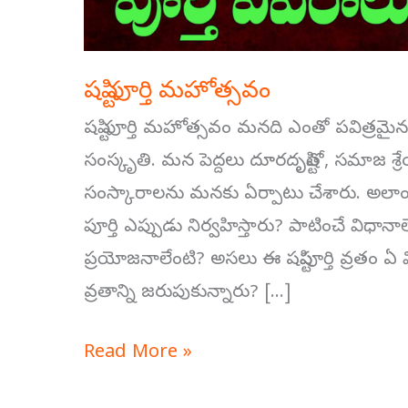
షష్టి పూర్తి మహోత్సవం
షష్టి పూర్తి మహోత్సవం మనది ఎంతో పవిత్ర
సంస్కృతి. మన పెద్దలు దూరదృష్టితో, సమాజ శ్ర
సంస్కారాలను మనకు ఏర్పాటు చేశారు. అలాంటి 
పూర్తి ఎప్పుడు నిర్వహిస్తారు? పాటించే విధా
ప్రయోజనాలేంటి? అసలు ఈ షష్టిపూర్తి వ్రతం ఏ 
వ్రతాన్ని జరుపుకున్నారు? […]
Read More »