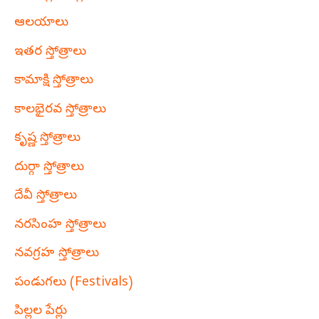
ఆలయాలు
ఇతర స్తోత్రాలు
కామాక్షి స్తోత్రాలు
కాలభైరవ స్తోత్రాలు
కృష్ణ స్తోత్రాలు
దుర్గా స్తోత్రాలు
దేవీ స్తోత్రాలు
నరసింహ స్తోత్రాలు
నవగ్రహ స్తోత్రాలు
పండుగలు (Festivals)
పిల్లల పేర్లు