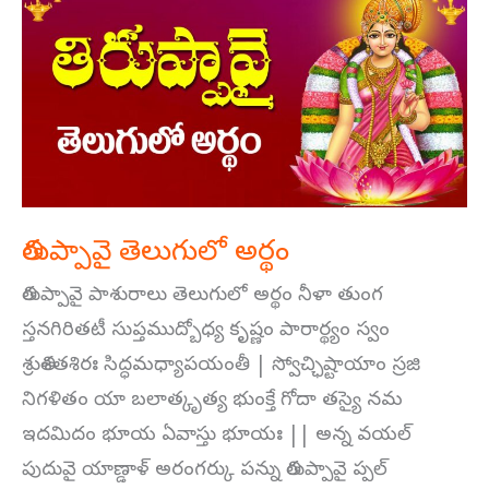
తెలుగులో
అర్థం
తిరుప్పావై తెలుగులో అర్థం
తిరుప్పావై పాశురాలు తెలుగులో అర్థం నీళా తుంగ
స్తనగిరితటీ సుప్తముద్బోధ్య కృష్ణం పారార్థ్యం స్వం
శ్రుతిశతశిరః సిద్ధమధ్యాపయంతీ | స్వోచ్ఛిష్టాయాం స్రజి
నిగళితం యా బలాత్కృత్య భుంక్తే గోదా తస్యై నమ
ఇదమిదం భూయ ఏవాస్తు భూయః || అన్న వయల్
పుదువై యాణ్డాళ్ అరంగర్కు పన్ను తిరుప్పావై ప్పల్