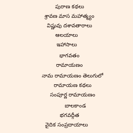
పురాణ కథలు
శ్రావణ మాస మహాత్మ్యం
విష్ణువు దశావతారాలు
ఆలయాలు
ఇతిహాసాలు
భాగవతం
రామాయణం
నామ రామాయణం తెలుగులో
రామాయణ కథలు
సంపూర్ణ రామాయణం
బాలకాండ
భగవద్గీత
వైదిక సంప్రదాయాలు