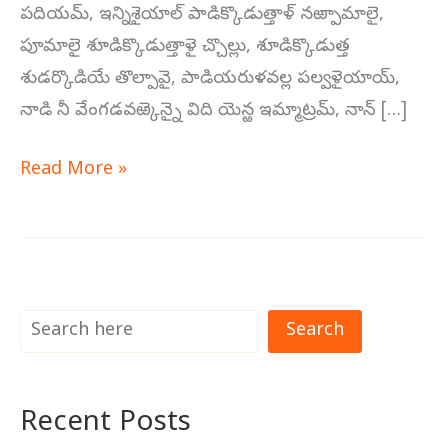
పదియమ్, ఇన్నిశైయాల్ పాడిక్కొడుత్తాళ్ నఱ్పామాలై,
పూమాలై శూడిక్కొడుత్తాళై చ్చొల్లు, శూడిక్కొడుత్త
శుడర్కొడియే తొల్పావై, పాడియరుళవల్ల పల్వళైయాయ్,
నాడి నీ వేంగడవఱ్కెన్నై విది యెన్ఱ ఇమ్మాట్రమ్, నాన్ […]
Read More »
Search
Recent Posts