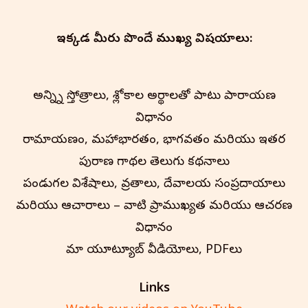
ఇక్కడ మీరు పొందే ముఖ్య విషయాలు:
అన్న్ని స్తోత్రాలు, శ్లోకాల అర్థాలతో పాటు పారాయణ
విధానం
రామాయణం, మహాభారతం, భాగవతం మరియు ఇతర
పురాణ గాథల తెలుగు కథనాలు
పండుగల విశేషాలు, వ్రతాలు, దేవాలయ సంప్రదాయాలు
మరియు ఆచారాలు – వాటి ప్రాముఖ్యత మరియు ఆచరణ
విధానం
మా యూట్యూబ్ వీడియోలు, PDFలు
Links