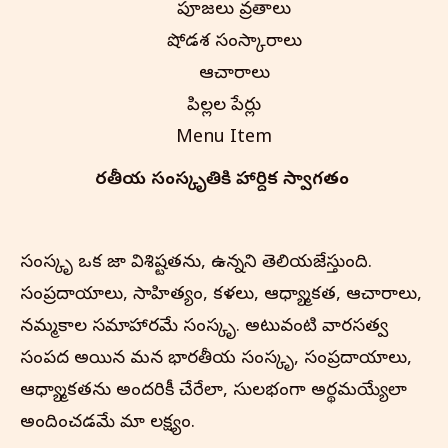
పూజలు వ్రతాలు
షోడశ సంస్కారాలు
ఆచారాలు
పిల్లల పేర్లు
Menu Item
భారతీయ సంస్కృతి‌కి హార్దిక స్వాగతం
సంస్కృతి ఒక జాతి విశిష్టతను, ఉన్నతిని తెలియజేస్తుంది.
సంప్రదాయాలు, సాహిత్యం, కళలు, ఆధ్యాత్మికత, ఆచారాలు,
నమ్మకాల సమాహారమే సంస్కృతి. అటువంటి వారసత్వ
సంపద అయిన మన భారతీయ సంస్కృతి, సంప్రదాయాలు,
ఆధ్యాత్మికతను అందరికీ చేరేలా, సులభంగా అర్థమయ్యేలా
అందించడమే మా లక్ష్యం.