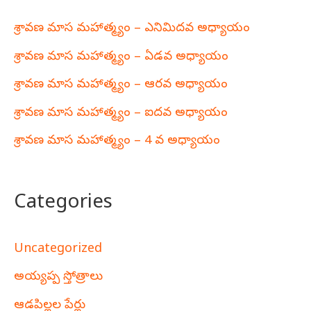
శ్రావణ మాస మహాత్మ్యం – ఎనిమిదవ అధ్యాయం
శ్రావణ మాస మహాత్మ్యం – ఏడవ అధ్యాయం
శ్రావణ మాస మహాత్మ్యం – ఆరవ అధ్యాయం
శ్రావణ మాస మహాత్మ్యం – ఐదవ అధ్యాయం
శ్రావణ మాస మహాత్మ్యం – 4 వ అధ్యాయం
Categories
Uncategorized
అయ్యప్ప స్తోత్రాలు
ఆడపిల్లల పేర్లు