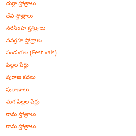
దుర్గా స్తోత్రాలు
దేవీ స్తోత్రాలు
నరసింహ స్తోత్రాలు
నవగ్రహ స్తోత్రాలు
పండుగలు (Festivals)
పిల్లల పేర్లు
పురాణ కథలు
పురాణాలు
మగ పిల్లల పేర్లు
రామ స్తోత్రాలు
రామ స్తోత్రాలు