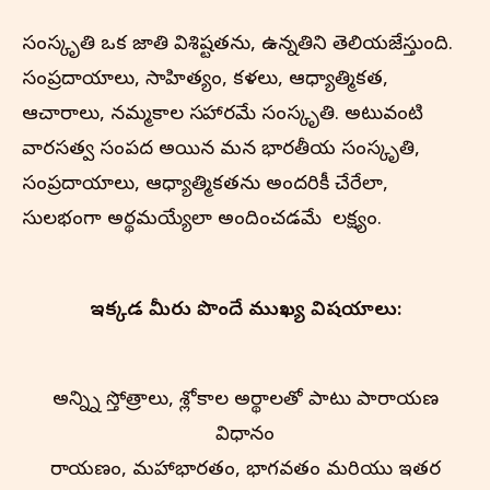
సంస్కృతి ఒక జాతి విశిష్టతను, ఉన్నతిని తెలియజేస్తుంది.
సంప్రదాయాలు, సాహిత్యం, కళలు, ఆధ్యాత్మికత,
ఆచారాలు, నమ్మకాల సమాహారమే సంస్కృతి. అటువంటి
వారసత్వ సంపద అయిన మన భారతీయ సంస్కృతి,
సంప్రదాయాలు, ఆధ్యాత్మికతను అందరికీ చేరేలా,
సులభంగా అర్థమయ్యేలా అందించడమే మా లక్ష్యం.
ఇక్కడ మీరు పొందే ముఖ్య విషయాలు:
అన్న్ని స్తోత్రాలు, శ్లోకాల అర్థాలతో పాటు పారాయణ
విధానం
రామాయణం, మహాభారతం, భాగవతం మరియు ఇతర