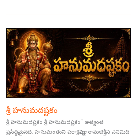
శ్రీ
హనుమదష్టకం
శ్రీ హనుమదష్టకం
శ్రీ హనుమదష్టకం శ్రీ హనుమదష్టకం” అత్యంత
ప్రసిద్ధమైనది. హనుమంతుని పరాక్రమాన్ని, రామభక్తిని ఎనిమిది