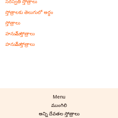
సరస్వతి స్తోత్రాలు
స్తోత్రాలకు తెలుగులో అర్థం
స్తోత్రాలు
హనుమాన్ స్తోత్రాలు
హనుమాన్ స్తోత్రాలు
Menu
ముంగిలి
అన్ని దేవతల స్తోత్రాలు