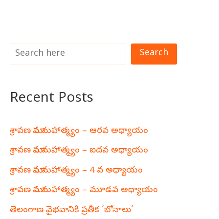
Search
Recent Posts
శ్రావణ మాస మహాత్మ్యం – ఆరవ అధ్యాయం
శ్రావణ మాస మహాత్మ్యం – ఐదవ అధ్యాయం
శ్రావణ మాస మహాత్మ్యం – 4 వ అధ్యాయం
శ్రావణ మాస మహాత్మ్యం – మూడవ అధ్యాయం
తెలంగాణ వైభవానికి ప్రతీక ‘బోనాలు’