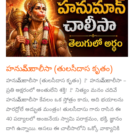
చాలీసా
(తులసీదాస
కృతం)
హనుమాన్ చాలీసా (తులసీదాస కృతం)
హనుమాన్ చాలీసా (తులసీదాస కృతం) 🚩 హనుమాన్ చాలీసా –
ప్రతి అక్షరంలో అంతులేని శక్తి! 🚩 నిత్యం మనం చదివే
హనుమాన్ చాలీసా కేవలం ఒక స్తోత్రం కాదు, అది భయాలను
పారద్రోలే అద్భుత మంత్రం! తులసీదాసు గారు రాసిన ఈ
40 పద్యాలలో ఆంజనేయ స్వామి పరాక్రమం, భక్తి, జ్ఞానం
దాగి ఉన్నాయి. అసలు ఈ చాలీసాలోని ఒక్కో వాక్యానికి