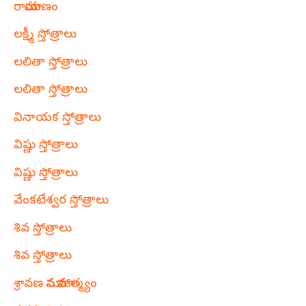
రామాయణం
లక్ష్మీ స్తోత్రాలు
లలితా స్తోత్రాలు
లలితా స్తోత్రాలు
వినాయక స్తోత్రాలు
విష్ణు స్తోత్రాలు
విష్ణు స్తోత్రాలు
వేంకటేశ్వర స్తోత్రాలు
శివ స్తోత్రాలు
శివ స్తోత్రాలు
శ్రావణ మాస మాహాత్మ్యం