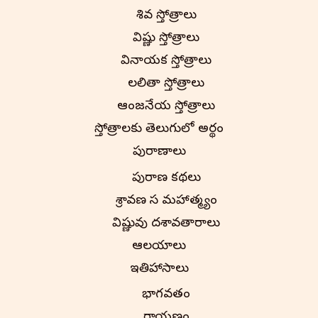
శివ స్తోత్రాలు
విష్ణు స్తోత్రాలు
వినాయక స్తోత్రాలు
లలితా స్తోత్రాలు
ఆంజనేయ స్తోత్రాలు
స్తోత్రాలకు తెలుగులో అర్థం
పురాణాలు
పురాణ కథలు
శ్రావణ మాస మహాత్మ్యం
విష్ణువు దశావతారాలు
ఆలయాలు
ఇతిహాసాలు
భాగవతం
రామాయణం