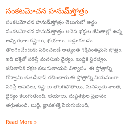
సంకటమోచన హనుమాన్ స్తోత్రం
సంకటమోచన హనుమాన్ స్తోత్రం తెలుగులో అర్థం
సంకటమోచన హనుమాన్ స్తోత్రం అనేది భక్తుల జీవితాల్లో ఉన్న
అన్ని రకాల కష్టాలు, భయాలు, అడ్డంకులను
తొలగించేందుకు పఠించబడే అత్యంత శక్తివంతమైన స్తోత్రం.
ఇది భక్తితో పఠిస్తే మనసుకు ధైర్యం, బుద్ధికి స్థిరత్వం,
జీవితానికి రక్షణ కలుగుతాయని విశ్వాసం. ఈ స్తోత్రాన్ని
గోస్వామి తులసీదాస్ రచించారు.ఈ స్తోత్రాన్ని నియమంగా
పఠిస్తే ఆపదలు, కష్టాలు తొలగిపోతాయి, మనస్సుకు శాంతి,
ధైర్యం కలుగుతుంది, భయాలు, దుష్టశక్తుల ప్రభావం
తగ్గుతుంది, బుద్ధి, జ్ఞాపకశక్తి పెరుగుతుంది,
Read More »