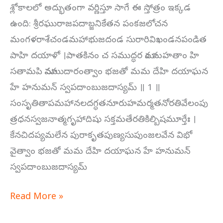
శ్లోకాలలో అద్భుతంగా వర్ణిస్తూ సాగే ఈ స్తోత్రం ఇక్కడ
ఉంది: శ్రీరఘురాజపదాబ్జనికేతన పంకజలోచన
మంగళరాశేచండమహాభుజదండ సురారివిఖండనపండిత
పాహి దయాళో ।పాతకినం చ సముద్ధర మాం మహతాం హి
సతామపి మానముదారంత్వాం భజతో మమ దేహి దయాఘన
హే హనుమన్ స్వపదాంబుజదాస్యమ్ ॥ 1 ॥
సంసృతితాపమహానలదగ్ధతనూరుహమర్మతనోరతివేలంపు
త్రధనస్వజనాత్మగృహాదిషు సక్తమతేరతికిల్బిషమూర్తేః ।
కేనచిదప్యమలేన పురాకృతపుణ్యసుపుంజలవేన విభో
వైత్వాం భజతో మమ దేహి దయాఘన హే హనుమన్
స్వపదాంబుజదాస్యమ్
Read More »