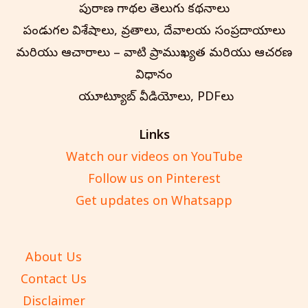
పురాణ గాథల తెలుగు కథనాలు
పండుగల విశేషాలు, వ్రతాలు, దేవాలయ సంప్రదాయాలు
మరియు ఆచారాలు – వాటి ప్రాముఖ్యత మరియు ఆచరణ
విధానం
మా యూట్యూబ్ వీడియోలు, PDFలు
Links
Watch our videos on YouTube
Follow us on Pinterest
Get updates on Whatsapp
About Us
Contact Us
Disclaimer