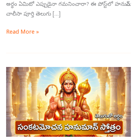
అర్థం ఏమిటో ఎప్పుడైనా గమనించారా? ఈ పోస్ట్‌లో హనుమాన్
చాలీసా పూర్తి తెలుగు […]
Read More »
సంకటమోచన
హనుమాన్
స్తోత్రం