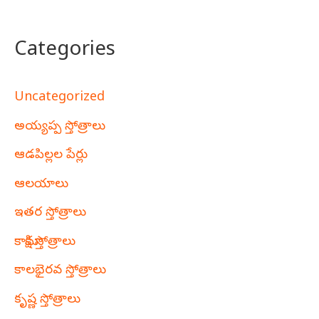
Categories
Uncategorized
అయ్యప్ప స్తోత్రాలు
ఆడపిల్లల పేర్లు
ఆలయాలు
ఇతర స్తోత్రాలు
కామాక్షి స్తోత్రాలు
కాలభైరవ స్తోత్రాలు
కృష్ణ స్తోత్రాలు