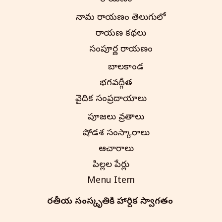
నామ రామాయణం తెలుగులో
రామాయణ కథలు
సంపూర్ణ రామాయణం
బాలకాండ
భగవద్గీత
వైదిక సంప్రదాయాలు
పూజలు వ్రతాలు
షోడశ సంస్కారాలు
ఆచారాలు
పిల్లల పేర్లు
Menu Item
భారతీయ సంస్కృతి‌కి హార్దిక స్వాగతం