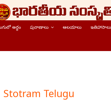
ెలుగులో అర్థం
పురాణాలు
ఆలయాలు
ఇతిహాసాలు
 Stotram Telugu