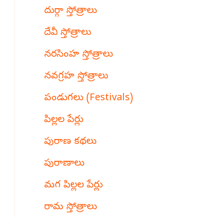
దుర్గా స్తోత్రాలు
దేవీ స్తోత్రాలు
నరసింహ స్తోత్రాలు
నవగ్రహ స్తోత్రాలు
పండుగలు (Festivals)
పిల్లల పేర్లు
పురాణ కథలు
పురాణాలు
మగ పిల్లల పేర్లు
రామ స్తోత్రాలు