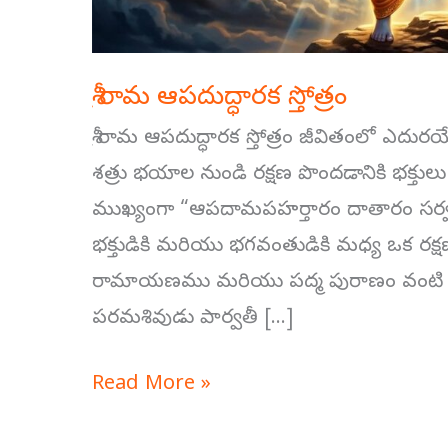
శ్రీ రామ ఆపదుద్ధారక స్తోత్రం
శ్రీ రామ ఆపదుద్ధారక స్తోత్రం జీవితంలో 
శత్రు భయాల నుండి రక్షణ పొందడానికి భక్తులు
ముఖ్యంగా “ఆపదామపహర్తారం దాతారం సర్వసంపదా
భక్తుడికి మరియు భగవంతుడికి మధ్య ఒక రక్షణ క
రామాయణము మరియు పద్మ పురాణం వంటి గ్రంథా
పరమశివుడు పార్వతీ […]
Read More »