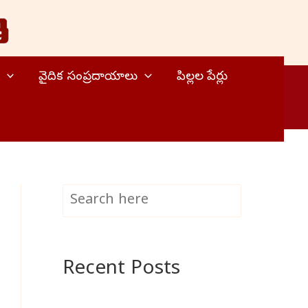
వైదిక సంప్రదాయాలు
పిల్లల పేర్లు
S
Search
e
a
Recent Posts
r
c