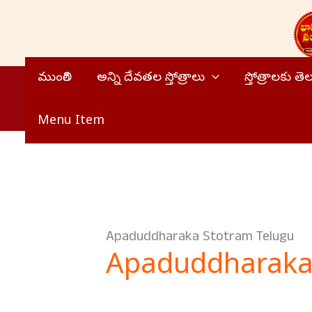
Skip
to
content
ముంగిలి
అన్ని దేవతల స్తోత్రాలు
స్తోత్రాలకు త
Menu Item
Apaduddharaka Stotram Telugu
Apaduddharaka