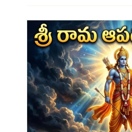
రామ
ఆపదుద్ధారక
స్తోత్రం