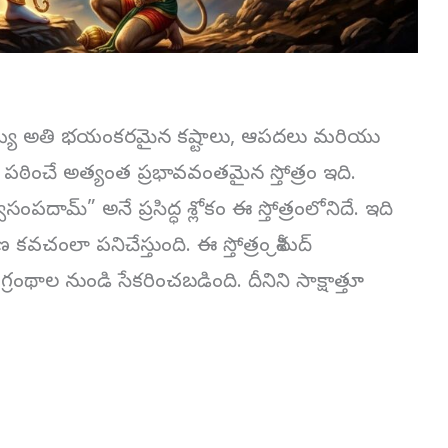
ఎదురయ్యే అతి భయంకరమైన కష్టాలు, ఆపదలు మరియు
 పఠించే అత్యంత ప్రభావవంతమైన స్తోత్రం ఇది.
మ్” అనే ప్రసిద్ధ శ్లోకం ఈ స్తోత్రంలోనిదే. ఇది
వచంలా పనిచేస్తుంది. ఈ స్తోత్రం శ్రీమద్
ల నుండి సేకరించబడింది. దీనిని సాక్షాత్తూ