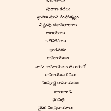
పురాణాలు
పురాణ కథలు
శ్రావణ మాస మహాత్మ్యం
విష్ణువు దశావతారాలు
ఆలయాలు
ఇతిహాసాలు
భాగవతం
రామాయణం
నామ రామాయణం తెలుగులో
రామాయణ కథలు
సంపూర్ణ రామాయణం
బాలకాండ
భగవద్గీత
వైదిక సంప్రదాయాలు