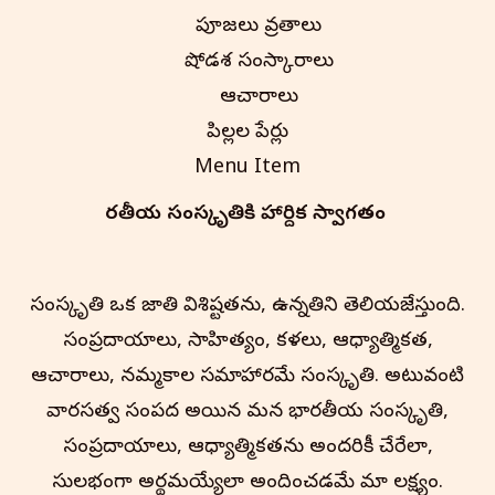
పూజలు వ్రతాలు
షోడశ సంస్కారాలు
ఆచారాలు
పిల్లల పేర్లు
Menu Item
భారతీయ సంస్కృతి‌కి హార్దిక స్వాగతం
సంస్కృతి ఒక జాతి విశిష్టతను, ఉన్నతిని తెలియజేస్తుంది.
సంప్రదాయాలు, సాహిత్యం, కళలు, ఆధ్యాత్మికత,
ఆచారాలు, నమ్మకాల సమాహారమే సంస్కృతి. అటువంటి
వారసత్వ సంపద అయిన మన భారతీయ సంస్కృతి,
సంప్రదాయాలు, ఆధ్యాత్మికతను అందరికీ చేరేలా,
సులభంగా అర్థమయ్యేలా అందించడమే మా లక్ష్యం.