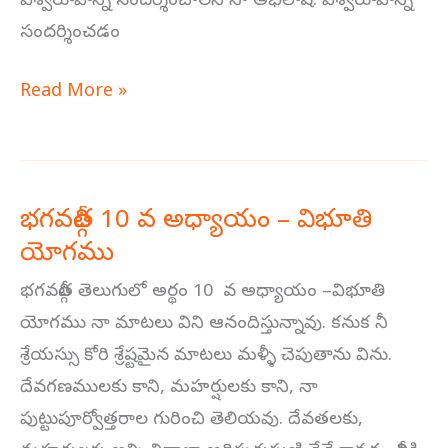
విశ్వరూపాన్ని సందర్శించాలని నా అభిలాష. విశ్వరూపాన్ని
సందర్శించడం
Read More »
భగవద్గీత 10 వ అధ్యాయం – విభూతి
భగవద్గీత
యోగము
10
వ
భగవద్గీత తెలుగులో అర్థం 10 వ అధ్యాయం –విభూతి
అధ్యాయం
యోగము నా మాటలు విని ఆనందిస్తున్నావు. కనుక నీ
–
శ్రేయస్సు కోరి శ్రేష్టమైన మాటలు మళ్ళీ చెపుతాను విను.
విభూతి
దేవగణములకు కాని, మహర్షులకు కాని, నా
యోగము
పుట్టుపూర్వోత్తరాల గురించి తెలియవు. దేవతలకు,