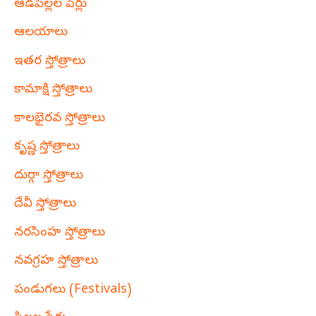
ఆడపిల్లల పేర్లు
ఆలయాలు
ఇతర స్తోత్రాలు
కామాక్షి స్తోత్రాలు
కాలభైరవ స్తోత్రాలు
కృష్ణ స్తోత్రాలు
దుర్గా స్తోత్రాలు
దేవీ స్తోత్రాలు
నరసింహ స్తోత్రాలు
నవగ్రహ స్తోత్రాలు
పండుగలు (Festivals)