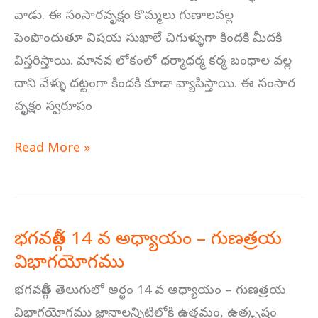
యోగము
వాడు. ఈ సంసారవృక్షం కొమ్మలు గుణాలవల్ల
పెంపొందుతూ విషయ సుఖాలే చిగుళ్ళుగా కిందకి మీదకి
విస్తరిస్తాయి. మానవ లోకంలో ధర్మాధర్మ కర్మ బంధాల వల్ల
దాని వేళ్ళు దట్టంగా కిందకి కూడా వ్యాపిస్తాయి. ఈ సంసార
వృక్షం స్వరూపం
Read More »
భగవద్గీత 14 వ అధ్యాయం – గుణత్రయ
భగవద్గీత
విభాగయోగము
14
వ
భగవద్గీత తెలుగులో అర్థం 14 వ అధ్యాయం – గుణత్రయ
అధ్యాయం
విభాగయోగము జ్ఞానాలన్నిటిలోకి ఉత్తమం, ఉత్కృష్టం