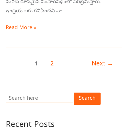
మరణ రూపమైన సంసారపధంలో పరిభ్రమిస్తారు.
ఇంద్రియాలకు కనిపించని నా
Read More »
1
2
Next
→
Search
Recent Posts