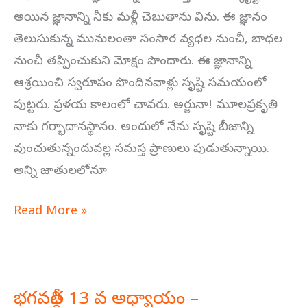
–
అయిన జ్ఞానాన్ని నీకు మళ్లీ చెబుతాను విను. ఈ జ్ఞానం
గుణత్రయ
తెలుసుకున్న మునులంతా సంసార వ్యధల నుంచీ, బాధల
విభాగయోగము
నుంచీ తప్పించుకుని మోక్షం పొందారు. ఈ జ్ఞానాన్ని
ఆశ్రయించి స్వరూపం పొందినవాళ్లు సృష్టి సమయంలో
పుట్టరు. ప్రళయ కాలంలో చావరు. అర్జునా! మూలప్రకృతి
నాకు గర్భాదానస్థానం. అందులో నేను సృష్టి బీజాన్ని
వుంచుతున్నందువల్ల సమస్త ప్రాణులు పుడుతున్నాయి.
అన్ని జాతులలోనూ
Read More »
భగవద్గీత 13 వ అధ్యాయం –
భగవద్గీత