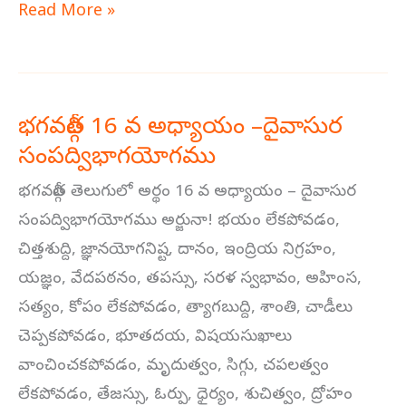
Read More »
భగవద్గీత 16 వ అధ్యాయం –దైవాసుర
భగవద్గీత
సంపద్విభాగయోగము
16
వ
భగవద్గీత తెలుగులో అర్థం 16 వ అధ్యాయం – దైవాసుర
అధ్యాయం
సంపద్విభాగయోగము అర్జునా! భయం లేకపోవడం,
–
చిత్తశుద్ది, జ్ఞానయోగనిష్ట, దానం, ఇంద్రియ నిగ్రహం,
దైవాసుర
యజ్ఞం, వేదపఠనం, తపస్సు, సరళ స్వభావం, అహింస,
సంపద్విభాగయోగము
సత్యం, కోపం లేకపోవడం, త్యాగబుద్ది, శాంతి, చాడీలు
చెప్పకపోవడం, భూతదయ, విషయసుఖాలు
వాంచించకపోవడం, మృదుత్వం, సిగ్గు, చపలత్వం
లేకపోవడం, తేజస్సు, ఓర్పు, ధైర్యం, శుచిత్వం, ద్రోహం