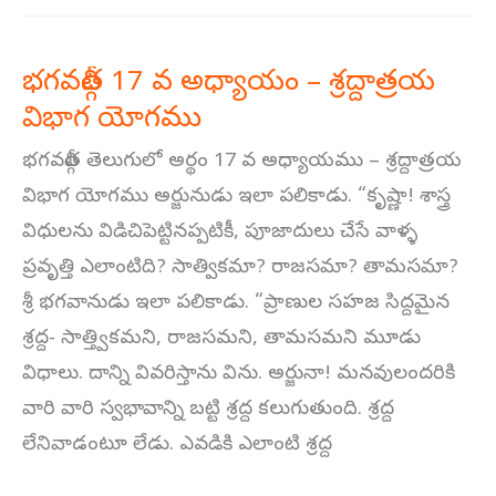
భగవద్గీత 17 వ అధ్యాయం – శ్రద్దాత్రయ
భగవద్గీత
విభాగ యోగము
17
వ
భగవద్గీత తెలుగులో అర్థం 17 వ అధ్యాయము – శ్రద్దాత్రయ
అధ్యాయం
విభాగ యోగము అర్జునుడు ఇలా పలికాడు. “కృష్ణా! శాస్త్ర
–
విధులను విడిచిపెట్టినప్పటికీ, పూజాదులు చేసే వాళ్ళ
శ్రద్దాత్రయ
ప్రవృత్తి ఎలాంటిది? సాత్వికమా? రాజసమా? తామసమా?
విభాగ
శ్రీ భగవానుడు ఇలా పలికాడు. “ప్రాణుల సహజ సిద్దమైన
యోగము
శ్రద్ద- సాత్త్వికమని, రాజసమని, తామసమని మూడు
విధాలు. దాన్ని వివరిస్తాను విను. అర్జునా! మనవులందరికి
వారి వారి స్వభావాన్ని బట్టి శ్రద్ద కలుగుతుంది. శ్రద్ద
లేనివాడంటూ లేడు. ఎవడికి ఎలాంటి శ్రద్ద