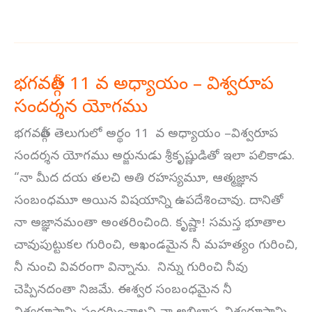
భగవద్గీత 11 వ అధ్యాయం – విశ్వరూప
భగవద్గీత
సందర్శన యోగము
11
వ
భగవద్గీత తెలుగులో అర్థం 11 వ అధ్యాయం –విశ్వరూప
అధ్యాయం
సందర్శన యోగము అర్జునుడు శ్రీకృష్ణుడితో ఇలా పలికాడు.
–
“నా మీద దయ తలచి అతి రహస్యమూ, ఆత్మజ్ఞాన
విశ్వరూప
సంబంధమూ అయిన విషయాన్ని ఉపదేశించావు. దానితో
సందర్శన
నా అజ్ఞానమంతా అంతరించింది. కృష్ణా! సమస్త భూతాల
యోగము
చావుపుట్టుకల గురించి, అఖండమైన నీ మహత్యం గురించి,
నీ నుంచి వివరంగా విన్నాను. నిన్ను గురించి నీవు
చెప్పినదంతా నిజమే. ఈశ్వర సంబంధమైన నీ