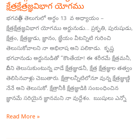
క్షేత్రక్షేత్రజ్ఞవిభాగ యోగము
13
వ
భగవద్గీత తెలుగులో అర్థం 13 వ అధ్యాయం –
అధ్యాయం
క్షేత్రక్షేత్రజ్ఞవిభాగ యోగము అర్జునుడు… ప్రకృతి, పురుషుడు,
–
క్షేత్రం, క్షేత్రజ్ఞుడు, జ్ఞానం, జ్ఞేయం వీటన్నిటి గురించి
క్షేత్రక్షేత్రజ్ఞవిభాగ
తెలుసుకోవాలని నా అభిలాష అని పలికాడు. కృష్ణ
యోగము
భగవానుడు అర్జునుడితో “కౌంతేయా! ఈ శరీరమే క్షేత్రమనీ,
దీనిని తెలుసుకుంటున్న వాడే క్షేత్రజ్ఞుడనీ, క్షేత్ర క్షేత్రజ్ఞుల తత్వం
తెలిసినవాళ్లు చెబుతారు. క్షేత్రాలన్నీటిలోనూ వున్న క్షేత్రజ్ఞుణ్ణి
నేనే అని తెలుసుకో. క్షేత్రానీకీ క్షేత్రజ్ఞుడికి సంబంధించిన
జ్ఞానమే సరియైన జ్ఞానమని నా వుద్దేశం. ఋషులు ఎన్నో
Read More »