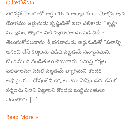
యోగము
18
వ
భగవద్గీత తెలుగులో అర్థం 18 వ అధ్యాయం – మోక్షసన్యాస
అధ్యాయం –
యోగము అర్జునుడు కృష్ణుడితో ఇలా పలికాడు. “కృష్ణా !
మోక్షసన్యాస
సన్యాసం, త్యాగం వీటి స్వరూపాలను విడి విడిగా
యోగము
తెలుసుకోదలచాను. శ్రీ భగవానుడు అర్జునుడితో “ఫలాన్ని
ఆశించి చేసే కర్మలను విడిచి పెట్టడమే సన్యాసమని,
కొంతమంది పండితులు చెబుతారు. సమస్త కర్మల
ఫలితాలనూ వదిలి పెట్టడమే త్యాగమని కొందరి
అభిప్రాయం. దోషంలేని కర్మ అంటూ ఏదీ వుండదు కనుక
కర్మలను విడిచి పెట్టాలని కొందరు బుద్ధిమంతులు
చెబుతారు. […]
Read More »