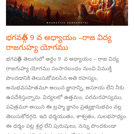
రాజ
విద్య
రాజగుహ్య
భగవద్గీత 9 వ అధ్యాయం –రాజ విద్య
యోగము
రాజగుహ్య యోగము
భగవద్గీత తెలుగులో అర్థం 9 వ అధ్యాయం – రాజ విద్య
రాజగుహ్య యోగము సంసారబంధం నుంచి విముక్తి
పొందడానికి తెలుసుకోవలసిన అతి రహస్యం,
అనుభవసహితమూ అయిన జ్ఞానాన్ని, అసూయ లేని నీకు
ఉపదేశిస్తున్నాను. విద్యలలో ఉత్తమం, పరమరహస్యము,
పవిత్రమూ అయిన ఈ బ్రహ్మ జ్ఞానం ప్రత్యక్షానుభవం వల్ల
తెలుసుకోదగ్గది. ఇది ధర్మయుతం, శాశ్వతం, సులభసాధ్యం.
ఈ ధర్మం పట్ల శ్రద్ద లేని పురుషులు, నన్ను పొందకుండా