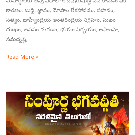
మహర్షులకు అన్ని విధాలా ఆదిపురుషుణ్ణి నేనే కావడం దీనికి
కారణం. బుద్ది, జ్ఞానం, మోహం లేకపోవడం, సహనం,
సత్యం, బాహ్యేంద్రియ అంతరింద్రియ నిగ్రహం, సుఖం
దుఃఖం, జననం మరణం, భయం నిర్భయం, అహింసా,
సమదృష్టి,
Read More »
భగవద్గీత
9
వ
అధ్యాయం
–