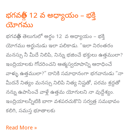
భగవద్గీత 12 వ అధ్యాయం – భక్తి
భగవద్గీత
యోగము
12
వ
భగవద్గీత తెలుగులో అర్థం 12 వ అధ్యాయం – భక్తి
అధ్యాయం
యోగము అర్జునుడు ఇలా పలికాడు. “ఇలా నిరంతరం
–
మనస్సు నీ మీదే నిలిపి, నిన్ను భజించే భక్తులు ఉత్తములా?
భక్తి
ఇంద్రియాలకు గోచరించని ఆత్మస్వరూపాన్ని ఆరాధించే
యోగము
వాళ్ళు ఉత్తములా?” దానికి సమాధానంగా భగవానుడు “నా
మీదనే నిత్యం మనస్సు నిలిపి నిత్య నిష్టతో, పరమ శ్రద్దతో
నన్ను ఉపాసించే వాళ్లే ఉత్తమ యోగులని నా వుద్దేశ్యం.
ఇంద్రియాలన్నీటికి బాగా వశపరచుకొని సర్వత్ర సమభావం
కలిగి, సమస్త భూతాలకు
Read More »