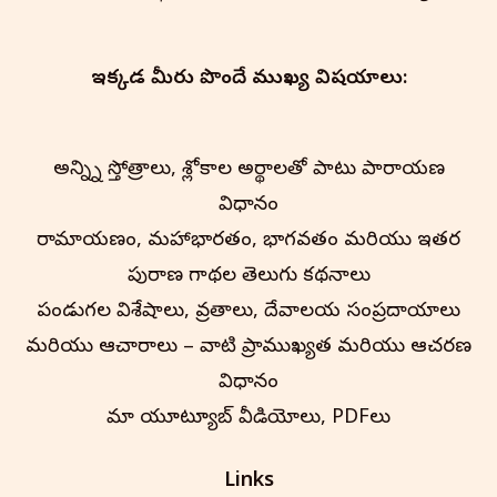
ఇక్కడ మీరు పొందే ముఖ్య విషయాలు:
అన్న్ని స్తోత్రాలు, శ్లోకాల అర్థాలతో పాటు పారాయణ
విధానం
రామాయణం, మహాభారతం, భాగవతం మరియు ఇతర
పురాణ గాథల తెలుగు కథనాలు
పండుగల విశేషాలు, వ్రతాలు, దేవాలయ సంప్రదాయాలు
మరియు ఆచారాలు – వాటి ప్రాముఖ్యత మరియు ఆచరణ
విధానం
మా యూట్యూబ్ వీడియోలు, PDFలు
Links