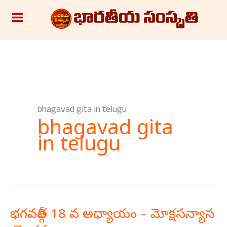
Skip
S
to
e
content
a
r
c
h
bhagavad gita in telugu
bhagavad gita
in telugu
భగవద్గీత 18 వ అధ్యాయం – మోక్షసన్యాస
భగవద్గీత