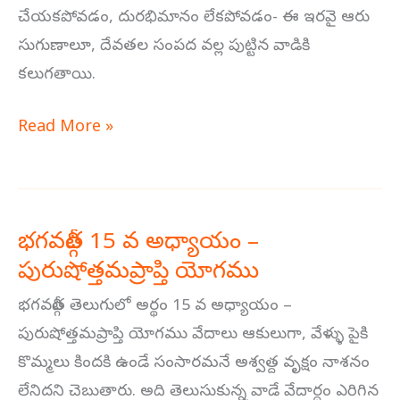
చేయకపోవడం, దురభిమానం లేకపోవడం- ఈ ఇరవై ఆరు
సుగుణాలూ, దేవతల సంపద వల్ల పుట్టిన వాడికి
కలుగతాయి.
Read More »
భగవద్గీత 15 వ అధ్యాయం –
భగవద్గీత
పురుషోత్తమప్రాప్తి యోగము
15
వ
భగవద్గీత తెలుగులో అర్థం 15 వ అధ్యాయం –
అధ్యాయం
పురుషోత్తమప్రాప్తి యోగము వేదాలు ఆకులుగా, వేళ్ళు పైకి
–
కొమ్మలు కిందకి ఉండే సంసారమనే అశ్వత్ద వృక్షం నాశనం
పురుషోత్తమప్రాప్తి
లేనిదని చెబుతారు. అది తెలుసుకున్న వాడే వేదార్ధం ఎరిగిన