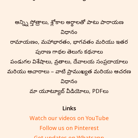
అన్న్ని స్తోత్రాలు, శ్లోకాల అర్థాలతో పాటు పారాయణ
విధానం
రామాయణం, మహాభారతం, భాగవతం మరియు ఇతర
పురాణ గాథల తెలుగు కథనాలు
పండుగల విశేషాలు, వ్రతాలు, దేవాలయ సంప్రదాయాలు
మరియు ఆచారాలు – వాటి ప్రాముఖ్యత మరియు ఆచరణ
విధానం
మా యూట్యూబ్ వీడియోలు, PDFలు
Links
Watch our videos on YouTube
Follow us on Pinterest