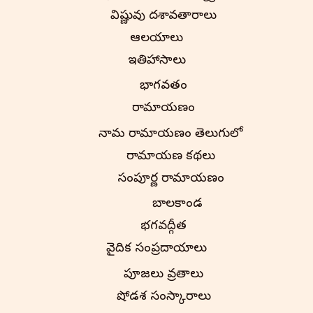
విష్ణువు దశావతారాలు
ఆలయాలు
ఇతిహాసాలు
భాగవతం
రామాయణం
నామ రామాయణం తెలుగులో
రామాయణ కథలు
సంపూర్ణ రామాయణం
బాలకాండ
భగవద్గీత
వైదిక సంప్రదాయాలు
పూజలు వ్రతాలు
షోడశ సంస్కారాలు