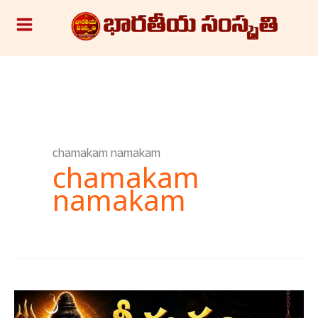
Skip
S
to
e
content
a
r
c
h
chamakam namakam
chamakam
namakam