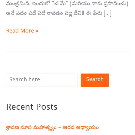
మంత్రమిది. ఇందులో “చ మే” (మరియు నాకు ప్రసాదించు)
అనే పదం పదే పదే రావడం వల్ల దీనికి ఈ పేరు […]
Read More »
Search
Recent Posts
శ్రావణ మాస మహాత్మ్యం – ఆరవ అధ్యాయం