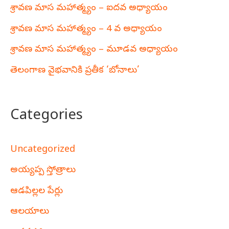
శ్రావణ మాస మహాత్మ్యం – ఐదవ అధ్యాయం
శ్రావణ మాస మహాత్మ్యం – 4 వ అధ్యాయం
శ్రావణ మాస మహాత్మ్యం – మూడవ అధ్యాయం
తెలంగాణ వైభవానికి ప్రతీక ‘బోనాలు’
Categories
Uncategorized
అయ్యప్ప స్తోత్రాలు
ఆడపిల్లల పేర్లు
ఆలయాలు