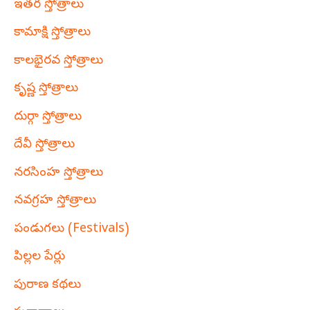
ఇతర స్తోత్రాలు
కామాక్షి స్తోత్రాలు
కాలభైరవ స్తోత్రాలు
కృష్ణ స్తోత్రాలు
దుర్గా స్తోత్రాలు
దేవీ స్తోత్రాలు
నరసింహ స్తోత్రాలు
నవగ్రహ స్తోత్రాలు
పండుగలు (Festivals)
పిల్లల పేర్లు
పురాణ కథలు