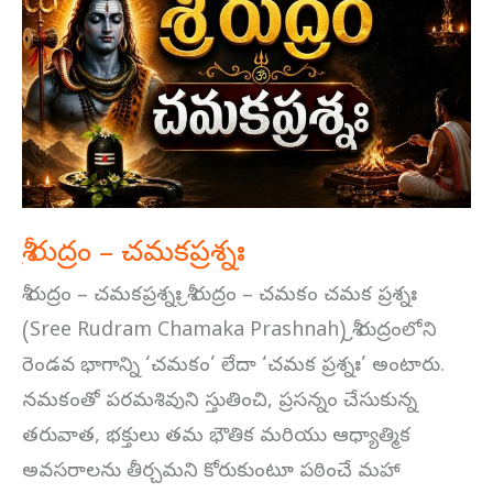
రుద్రం
–
చమకప్రశ్నః
శ్రీ రుద్రం – చమకప్రశ్నః
శ్రీ రుద్రం – చమకప్రశ్నః శ్రీ రుద్రం – చమకం చమక ప్రశ్నః
(Sree Rudram Chamaka Prashnah) శ్రీ రుద్రంలోని
రెండవ భాగాన్ని ‘చమకం’ లేదా ‘చమక ప్రశ్నః’ అంటారు.
నమకంతో పరమశివుని స్తుతించి, ప్రసన్నం చేసుకున్న
తరువాత, భక్తులు తమ భౌతిక మరియు ఆధ్యాత్మిక
అవసరాలను తీర్చమని కోరుకుంటూ పఠించే మహా