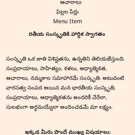
ఆచారాలు
పిల్లల పేర్లు
Menu Item
భారతీయ సంస్కృతి‌కి హార్దిక స్వాగతం
సంస్కృతి ఒక జాతి విశిష్టతను, ఉన్నతిని తెలియజేస్తుంది.
సంప్రదాయాలు, సాహిత్యం, కళలు, ఆధ్యాత్మికత,
ఆచారాలు, నమ్మకాల సమాహారమే సంస్కృతి. అటువంటి
వారసత్వ సంపద అయిన మన భారతీయ సంస్కృతి,
సంప్రదాయాలు, ఆధ్యాత్మికతను అందరికీ చేరేలా,
సులభంగా అర్థమయ్యేలా అందించడమే మా లక్ష్యం.
ఇక్కడ మీరు పొందే ముఖ్య విషయాలు: