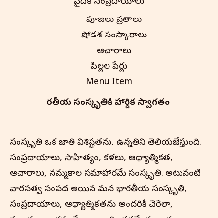
వైదిక సంప్రదాయాలు
పూజలు వ్రతాలు
షోడశ సంస్కారాలు
ఆచారాలు
పిల్లల పేర్లు
Menu Item
భారతీయ సంస్కృతి‌కి హార్దిక స్వాగతం
సంస్కృతి ఒక జాతి విశిష్టతను, ఉన్నతిని తెలియజేస్తుంది.
సంప్రదాయాలు, సాహిత్యం, కళలు, ఆధ్యాత్మికత,
ఆచారాలు, నమ్మకాల సమాహారమే సంస్కృతి. అటువంటి
వారసత్వ సంపద అయిన మన భారతీయ సంస్కృతి,
సంప్రదాయాలు, ఆధ్యాత్మికతను అందరికీ చేరేలా,