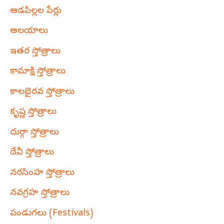
ఆడపిల్లల పేర్లు
ఆలయాలు
ఇతర స్తోత్రాలు
కామాక్షి స్తోత్రాలు
కాలభైరవ స్తోత్రాలు
కృష్ణ స్తోత్రాలు
దుర్గా స్తోత్రాలు
దేవీ స్తోత్రాలు
నరసింహ స్తోత్రాలు
నవగ్రహ స్తోత్రాలు
పండుగలు (Festivals)