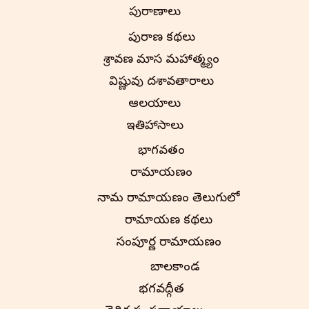
పురాణాలు
పురాణ కథలు
శ్రావణ మాస మహాత్మ్యం
విష్ణువు దశావతారాలు
ఆలయాలు
ఇతిహాసాలు
భాగవతం
రామాయణం
నామ రామాయణం తెలుగులో
రామాయణ కథలు
సంపూర్ణ రామాయణం
బాలకాండ
భగవద్గీత