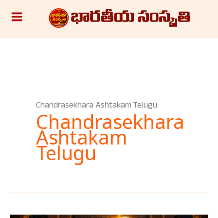
Skip
S
to
e
content
a
r
c
h
Chandrasekhara Ashtakam Telugu
Chandrasekhara
Ashtakam
Telugu