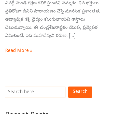
ఎనర్జీ నుండి రక్షణ కలిగిస్తుందని నమ్మకం. శివ భక్తులు
ప్రతిరోజూ దీనిని పారాయణం చేస్తే మానసిక ప్రశాంతత,
ఆధ్యాత్మిక శక్తి, ధైర్యం కలుగుతాయని శాస్త్రాలు
చెబుతున్నాయి. ఈ చంద్రశేఖరాష్టకం యొక్క ప్రత్యేకత
ఏమిటంటే, ఇది మహాదేవుని కరుణ, […]
Read More »
Search