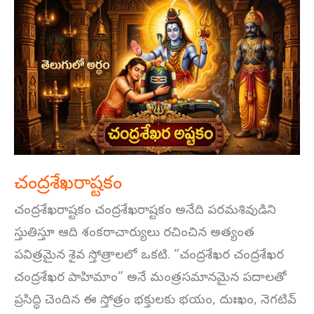
చంద్రశేఖరాష్టకం
చంద్రశేఖరాష్టకం
చంద్రశేఖరాష్టకం చంద్రశేఖరాష్టకం అనేది పరమశివుడిని
స్తుతిస్తూ ఆది శంకరాచార్యులు రచించిన అత్యంత
పవిత్రమైన శైవ స్తోత్రాలలో ఒకటి. “చంద్రశేఖర చంద్రశేఖర
చంద్రశేఖర పాహిమాం” అనే మంత్రసమానమైన పదాలతో
ప్రసిద్ధి చెందిన ఈ స్తోత్రం భక్తులకు భయం, దుఃఖం, నెగటివ్