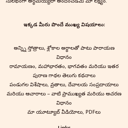
సులభంగా అర్థమయ్యేలా అందించడమే మా లక్ష్యం.
ఇక్కడ మీరు పొందే ముఖ్య విషయాలు:
అన్న్ని స్తోత్రాలు, శ్లోకాల అర్థాలతో పాటు పారాయణ
విధానం
రామాయణం, మహాభారతం, భాగవతం మరియు ఇతర
పురాణ గాథల తెలుగు కథనాలు
పండుగల విశేషాలు, వ్రతాలు, దేవాలయ సంప్రదాయాలు
మరియు ఆచారాలు – వాటి ప్రాముఖ్యత మరియు ఆచరణ
విధానం
మా యూట్యూబ్ వీడియోలు, PDFలు