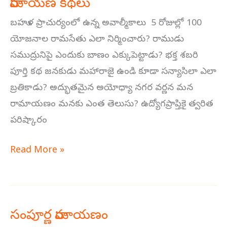
రామాయణ కథలు
రామాయణ
కథలు
బహుళ ప్రాచుర్యంలో ఉన్న అవాల్మీకాలు 5 రోజుల్లో 100
యోజనాల రామసేతు ఎలా నిర్మించారు? రాముడు
సముద్రునిపై ఎందుకు బాణం ఎక్కుపెట్టాడు? భక్త శబరి
పూర్తి కథ జనకుడు మహారాజై ఉండి కూడా సన్యాసిలా ఎలా
బ్రతికాడు? అద్భుతమైన అయోధ్యా నగర వర్ణన మన
రామాయణం మనకు ఎంత తెలుసు? ఉద్యోగప్రాప్తికై త్వరిత
పరిష్కారం
Read More »
సంపూర్ణ రామాయణం
సంపూర్ణ