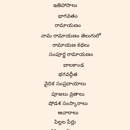
ఇతిహాసాలు
భాగవతం
రామాయణం
నామ రామాయణం తెలుగులో
రామాయణ కథలు
సంపూర్ణ రామాయణం
బాలకాండ
భగవద్గీత
వైదిక సంప్రదాయాలు
పూజలు వ్రతాలు
షోడశ సంస్కారాలు
ఆచారాలు
పిల్లల పేర్లు