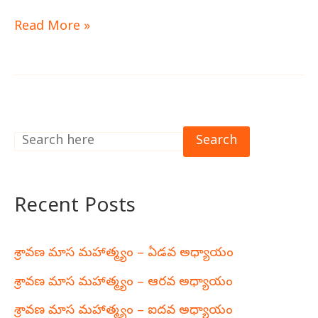
రామాయణం
Read More »
Search
Recent Posts
శ్రావణ మాస మహాత్మ్యం – ఏడవ అధ్యాయం
శ్రావణ మాస మహాత్మ్యం – ఆరవ అధ్యాయం
శ్రావణ మాస మహాత్మ్యం – ఐదవ అధ్యాయం