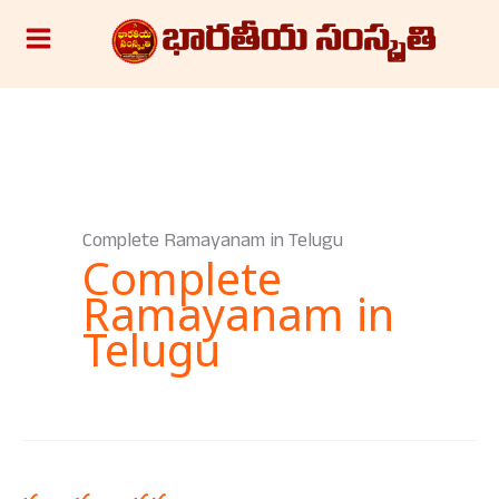
Skip
S
to
e
content
a
r
c
h
Complete Ramayanam in Telugu
Complete
Ramayanam in
Telugu