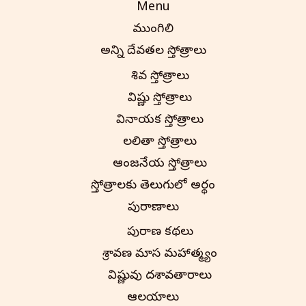
Menu
ముంగిలి
అన్ని దేవతల స్తోత్రాలు
శివ స్తోత్రాలు
విష్ణు స్తోత్రాలు
వినాయక స్తోత్రాలు
లలితా స్తోత్రాలు
ఆంజనేయ స్తోత్రాలు
స్తోత్రాలకు తెలుగులో అర్థం
పురాణాలు
పురాణ కథలు
శ్రావణ మాస మహాత్మ్యం
విష్ణువు దశావతారాలు
ఆలయాలు