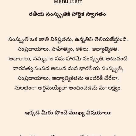
Menu Item
భారతీయ సంస్కృతి‌కి హార్దిక స్వాగతం
సంస్కృతి ఒక జాతి విశిష్టతను, ఉన్నతిని తెలియజేస్తుంది.
సంప్రదాయాలు, సాహిత్యం, కళలు, ఆధ్యాత్మికత,
ఆచారాలు, నమ్మకాల సమాహారమే సంస్కృతి. అటువంటి
వారసత్వ సంపద అయిన మన భారతీయ సంస్కృతి,
సంప్రదాయాలు, ఆధ్యాత్మికతను అందరికీ చేరేలా,
సులభంగా అర్థమయ్యేలా అందించడమే మా లక్ష్యం.
ఇక్కడ మీరు పొందే ముఖ్య విషయాలు: