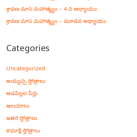
శ్రావణ మాస మహాత్మ్యం – 4 వ అధ్యాయం
శ్రావణ మాస మహాత్మ్యం – మూడవ అధ్యాయం
Categories
Uncategorized
అయ్యప్ప స్తోత్రాలు
ఆడపిల్లల పేర్లు
ఆలయాలు
ఇతర స్తోత్రాలు
కామాక్షి స్తోత్రాలు