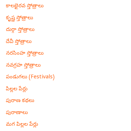
కాలభైరవ స్తోత్రాలు
కృష్ణ స్తోత్రాలు
దుర్గా స్తోత్రాలు
దేవీ స్తోత్రాలు
నరసింహ స్తోత్రాలు
నవగ్రహ స్తోత్రాలు
పండుగలు (Festivals)
పిల్లల పేర్లు
పురాణ కథలు
పురాణాలు
మగ పిల్లల పేర్లు