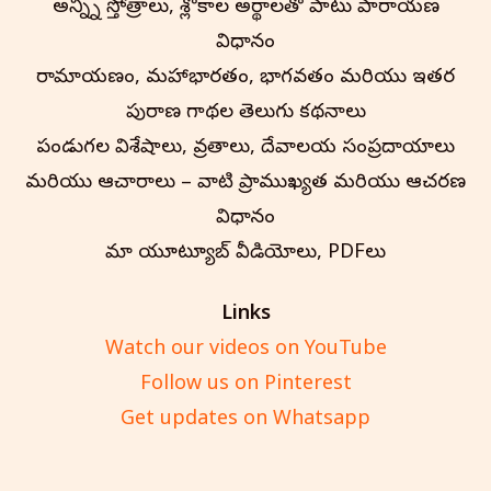
అన్న్ని స్తోత్రాలు, శ్లోకాల అర్థాలతో పాటు పారాయణ
విధానం
రామాయణం, మహాభారతం, భాగవతం మరియు ఇతర
పురాణ గాథల తెలుగు కథనాలు
పండుగల విశేషాలు, వ్రతాలు, దేవాలయ సంప్రదాయాలు
మరియు ఆచారాలు – వాటి ప్రాముఖ్యత మరియు ఆచరణ
విధానం
మా యూట్యూబ్ వీడియోలు, PDFలు
Links
Watch our videos on YouTube
Follow us on Pinterest
Get updates on Whatsapp