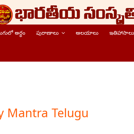
ెలుగులో అర్థం
పురాణాలు
ఆలయాలు
ఇతిహాసాలు
 Mantra Telugu