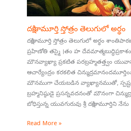
దక్షిణామూర్తి స్తోత్రం తెలుగులో అర్థం
దక్షిణామూర్తి స్తోత్రం తెలుగులో అర్థం శాంతి
ప్రహిణోతి తస్మై ।తం హ దేవమాత్మబుద్ధిప్రక
మౌనవ్యాఖ్యా ప్రకటిత పరబ్రహ్మతత్త్వం యువానం
ఆచార్యేంద్రం కరకలిత చిన్ముద్రమానందమూర్తి
మౌనముగా చేయబడిన వ్యాఖ్యానముతో, స్పష్
బ్రహ్మనిష్ఠుడై ప్రసన్నవదనంతో మౌనంగా చిన్ము
బోధిస్తున్న యువగురువు శ్రీ దక్షిణామూర్తిని నేను
Read More »