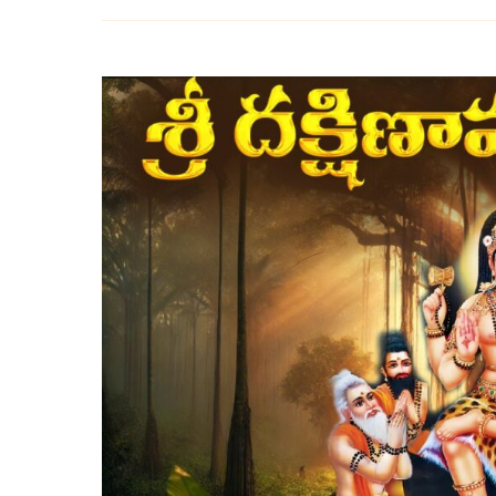
దక్షిణామూర్తి
స్తోత్రం
తెలుగులో
అర్థం