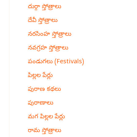
దుర్గా స్తోత్రాలు
దేవీ స్తోత్రాలు
నరసింహ స్తోత్రాలు
నవగ్రహ స్తోత్రాలు
పండుగలు (Festivals)
పిల్లల పేర్లు
పురాణ కథలు
పురాణాలు
మగ పిల్లల పేర్లు
రామ స్తోత్రాలు