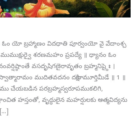
పాఠః ఓం యో బ్రహ్మాణం విదధాతి పూర్వంయో వై వేదాంశ్చ
ాశంముముక్షుర్వై శరణమహం ప్రపద్యే ॥ ధ్యానం ఓం
వర్షిష్ఠాంతే వసదృషిగణైరావృతం బ్రహ్మనిష్ఠైః ।
ంస్వాత్మారామం ముదితవదనం దక్షిణామూర్తిమీడే ॥ 1 ॥
టము చేయబడిన పరబ్రహ్మస్వరూపముకలిగి,
ద్రాంచిత హస్తంతో, వృద్ధులైన మహర్షులకు ఆత్మవిద్యను
 […]