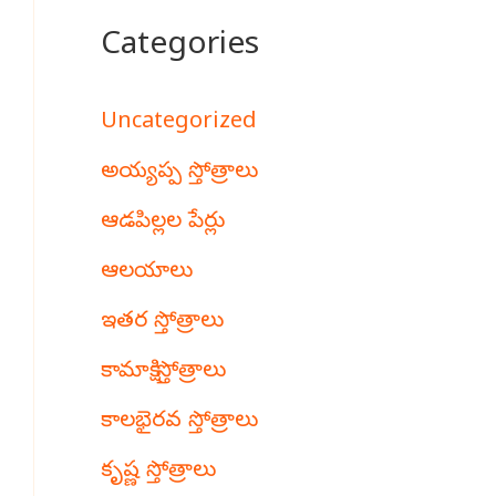
Categories
Uncategorized
అయ్యప్ప స్తోత్రాలు
ఆడపిల్లల పేర్లు
ఆలయాలు
ఇతర స్తోత్రాలు
కామాక్షి స్తోత్రాలు
కాలభైరవ స్తోత్రాలు
కృష్ణ స్తోత్రాలు