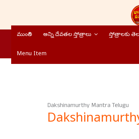
Skip
to
content
ముంగిలి
అన్ని దేవతల స్తోత్రాలు
స్తోత్రాలకు త
Menu Item
Dakshinamurthy Mantra Telugu
Dakshinamurthy