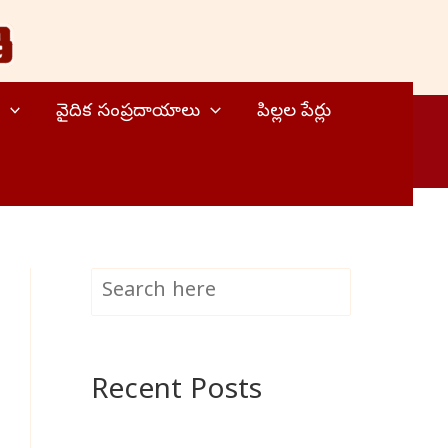
వైదిక సంప్రదాయాలు
పిల్లల పేర్లు
S
Search
e
a
Recent Posts
r
c