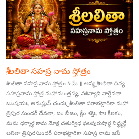
లలితా
సహస్ర
నామ
స్తోత్రం
శ్రీ లలితా సహస్ర నామ స్తోత్రం
శ్రీ లలితా సహస్ర నామ స్తోత్రం ఓమ్ ॥ అస్య శ్రీ లలితా దివ్య
సహస్రనామ స్తోత్ర మహామంత్రస్య, వశిన్యాది వాగ్దేవతా
ఋషయః, అనుష్టుప్ ఛందః, శ్రీ లలితా పరాభట్టారికా మహా
త్రిపుర సుందరీ దేవతా, ఐం బీజం, క్లీం శక్తిః, సౌః కీలకం,
మమ ధర్మార్థ కామ మోక్ష చతుర్విధ ఫలపురుషార్థ సిద్ధ్యర్థే
లలితా త్రిపురసుందరీ పరాభట్టారికా సహస్ర నామ జపే