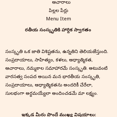
ఆచారాలు
పిల్లల పేర్లు
Menu Item
భారతీయ సంస్కృతి‌కి హార్దిక స్వాగతం
సంస్కృతి ఒక జాతి విశిష్టతను, ఉన్నతిని తెలియజేస్తుంది.
సంప్రదాయాలు, సాహిత్యం, కళలు, ఆధ్యాత్మికత,
ఆచారాలు, నమ్మకాల సమాహారమే సంస్కృతి. అటువంటి
వారసత్వ సంపద అయిన మన భారతీయ సంస్కృతి,
సంప్రదాయాలు, ఆధ్యాత్మికతను అందరికీ చేరేలా,
సులభంగా అర్థమయ్యేలా అందించడమే మా లక్ష్యం.
ఇక్కడ మీరు పొందే ముఖ్య విషయాలు: