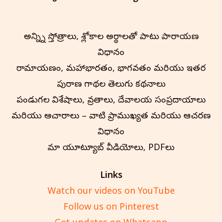
అన్న్ని స్తోత్రాలు, శ్లోకాల అర్థాలతో పాటు పారాయణ
విధానం
రామాయణం, మహాభారతం, భాగవతం మరియు ఇతర
పురాణ గాథల తెలుగు కథనాలు
పండుగల విశేషాలు, వ్రతాలు, దేవాలయ సంప్రదాయాలు
మరియు ఆచారాలు – వాటి ప్రాముఖ్యత మరియు ఆచరణ
విధానం
మా యూట్యూబ్ వీడియోలు, PDFలు
Links
Watch our videos on YouTube
Follow us on Pinterest