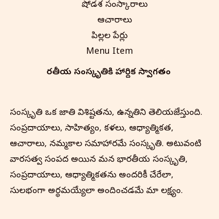
షోడశ సంస్కారాలు
ఆచారాలు
పిల్లల పేర్లు
Menu Item
భారతీయ సంస్కృతి‌కి హార్దిక స్వాగతం
సంస్కృతి ఒక జాతి విశిష్టతను, ఉన్నతిని తెలియజేస్తుంది.
సంప్రదాయాలు, సాహిత్యం, కళలు, ఆధ్యాత్మికత,
ఆచారాలు, నమ్మకాల సమాహారమే సంస్కృతి. అటువంటి
వారసత్వ సంపద అయిన మన భారతీయ సంస్కృతి,
సంప్రదాయాలు, ఆధ్యాత్మికతను అందరికీ చేరేలా,
సులభంగా అర్థమయ్యేలా అందించడమే మా లక్ష్యం.