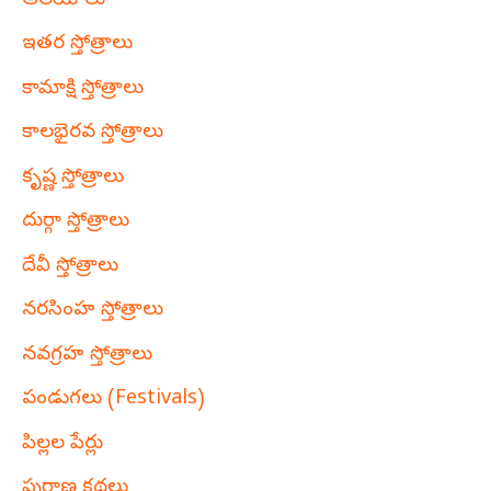
ఆలయాలు
ఇతర స్తోత్రాలు
కామాక్షి స్తోత్రాలు
కాలభైరవ స్తోత్రాలు
కృష్ణ స్తోత్రాలు
దుర్గా స్తోత్రాలు
దేవీ స్తోత్రాలు
నరసింహ స్తోత్రాలు
నవగ్రహ స్తోత్రాలు
పండుగలు (Festivals)
పిల్లల పేర్లు
పురాణ కథలు