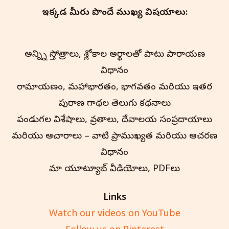
ఇక్కడ మీరు పొందే ముఖ్య విషయాలు:
అన్న్ని స్తోత్రాలు, శ్లోకాల అర్థాలతో పాటు పారాయణ
విధానం
రామాయణం, మహాభారతం, భాగవతం మరియు ఇతర
పురాణ గాథల తెలుగు కథనాలు
పండుగల విశేషాలు, వ్రతాలు, దేవాలయ సంప్రదాయాలు
మరియు ఆచారాలు – వాటి ప్రాముఖ్యత మరియు ఆచరణ
విధానం
మా యూట్యూబ్ వీడియోలు, PDFలు
Links
Watch our videos on YouTube