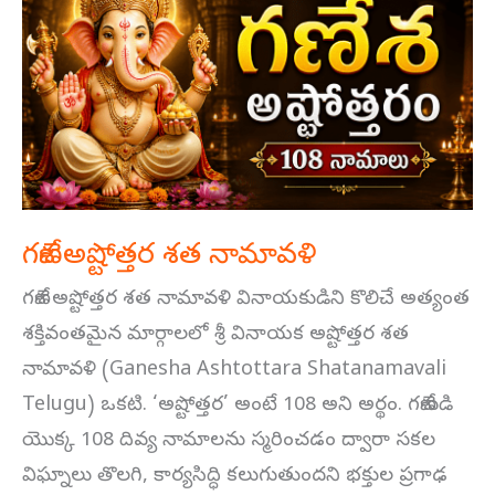
అష్టోత్తర
శత
నామావళి
గణేశ అష్టోత్తర శత నామావళి
గణేశ అష్టోత్తర శత నామావళి వినాయకుడిని కొలిచే అత్యంత
శక్తివంతమైన మార్గాలలో శ్రీ వినాయక అష్టోత్తర శత
నామావళి (Ganesha Ashtottara Shatanamavali
Telugu) ఒకటి. ‘అష్టోత్తర’ అంటే 108 అని అర్థం. గణేశుడి
యొక్క 108 దివ్య నామాలను స్మరించడం ద్వారా సకల
విఘ్నాలు తొలగి, కార్యసిద్ధి కలుగుతుందని భక్తుల ప్రగాఢ