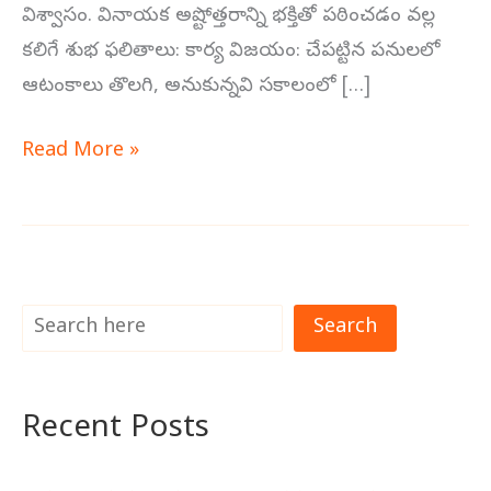
విశ్వాసం. వినాయక అష్టోత్తరాన్ని భక్తితో పఠించడం వల్ల
కలిగే శుభ ఫలితాలు: కార్య విజయం: చేపట్టిన పనులలో
ఆటంకాలు తొలగి, అనుకున్నవి సకాలంలో […]
Read More »
Search
Recent Posts