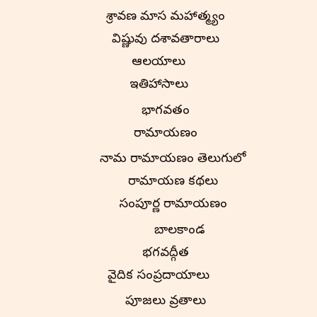
శ్రావణ మాస మహాత్మ్యం
విష్ణువు దశావతారాలు
ఆలయాలు
ఇతిహాసాలు
భాగవతం
రామాయణం
నామ రామాయణం తెలుగులో
రామాయణ కథలు
సంపూర్ణ రామాయణం
బాలకాండ
భగవద్గీత
వైదిక సంప్రదాయాలు
పూజలు వ్రతాలు