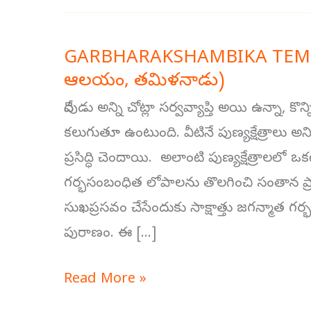
GARBHARAKSHAMBIKA TEMPLE,
GARBHARAKSHAMBIKA
ఆలయం, తమిళనాడు)
TEMPLE,
TAMILNADU
దేవుడు అన్ని చోట్లా సర్వవ్యాప్తి అయి ఉన్నా, కొ
(గర్భరక్షాంబికా
కలుగుతూ ఉంటుంది. వీటినే పుణ్యక్షేత్రాలు అని అంట
ఆలయం,
ప్రసిద్ధి చెందాయి. అలాంటి పుణ్యక్షేత్రాలలో 
తమిళనాడు)
గర్భసంబంధిత లోపాలను తొలగించి సంతాన ప్రాప్తిని 
సుఖప్రసవం చేసేందుకు సాక్షాత్తు జగన్మాత గర
పురాణం. ఈ […]
Read More »