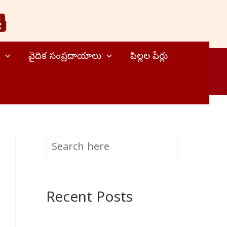
వైదిక సంప్రదాయాలు
పిల్లల పేర్లు
S
Search
e
a
Recent Posts
r
c