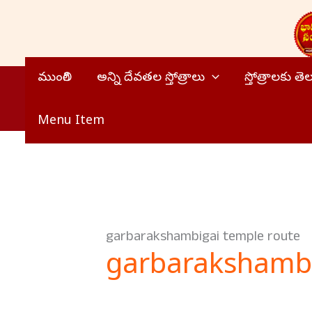
Skip
to
content
ముంగిలి
అన్ని దేవతల స్తోత్రాలు
స్తోత్రాలకు త
Menu Item
garbarakshambigai temple route
garbarakshambi