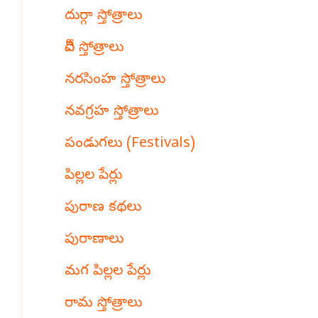
దుర్గా స్తోత్రాలు
దేవీ స్తోత్రాలు
నరసింహ స్తోత్రాలు
నవగ్రహ స్తోత్రాలు
పండుగలు (Festivals)
పిల్లల పేర్లు
పురాణ కథలు
పురాణాలు
మగ పిల్లల పేర్లు
రామ స్తోత్రాలు