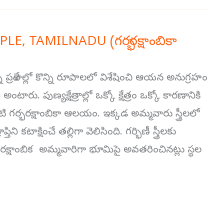
 TAMILNADU (గర్భరక్షాంబికా
న్ని ప్రదేశాల్లో కొన్ని రూపాలలో విశేషించి ఆయన అనుగ్రహం
ారు. పుణ్యక్షేత్రాల్లో ఒక్కో క్షేత్రం ఒక్కో కారణానికి
ఒకటి గర్భరక్షాంబికా ఆలయం. ఇక్కడ అమ్మవారు స్త్రీలలో
కటాక్షించే తల్లిగా వెలిసింది. గర్భిణీ స్త్రీలకు
్భరక్షాంబిక అమ్మవారిగా భూమిపై అవతరించినట్లు స్థల