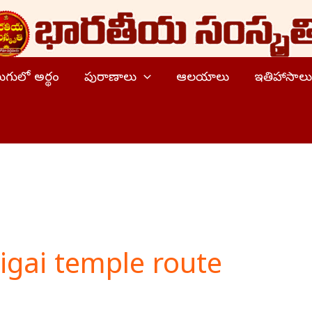
ెలుగులో అర్థం
పురాణాలు
ఆలయాలు
ఇతిహాసాలు
gai temple route