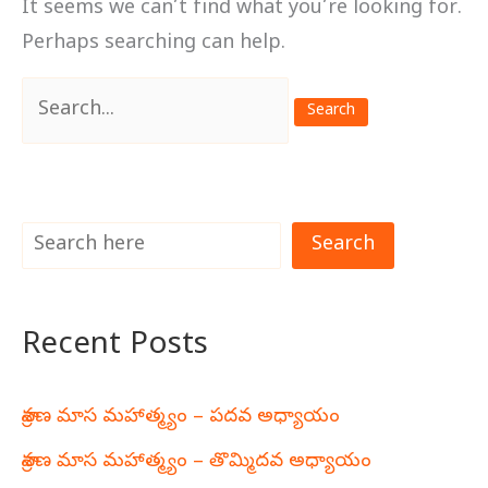
It seems we can’t find what you’re looking for.
Perhaps searching can help.
Search
for:
Search
Recent Posts
శ్రావణ మాస మహాత్మ్యం – పదవ అధ్యాయం
శ్రావణ మాస మహాత్మ్యం – తొమ్మిదవ అధ్యాయం