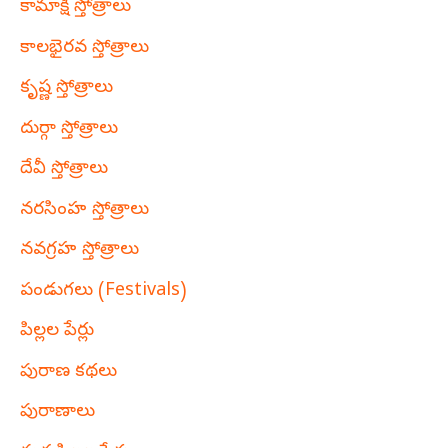
కామాక్షి స్తోత్రాలు
కాలభైరవ స్తోత్రాలు
కృష్ణ స్తోత్రాలు
దుర్గా స్తోత్రాలు
దేవీ స్తోత్రాలు
నరసింహ స్తోత్రాలు
నవగ్రహ స్తోత్రాలు
పండుగలు (Festivals)
పిల్లల పేర్లు
పురాణ కథలు
పురాణాలు