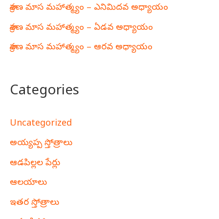
శ్రావణ మాస మహాత్మ్యం – ఎనిమిదవ అధ్యాయం
శ్రావణ మాస మహాత్మ్యం – ఏడవ అధ్యాయం
శ్రావణ మాస మహాత్మ్యం – ఆరవ అధ్యాయం
Categories
Uncategorized
అయ్యప్ప స్తోత్రాలు
ఆడపిల్లల పేర్లు
ఆలయాలు
ఇతర స్తోత్రాలు