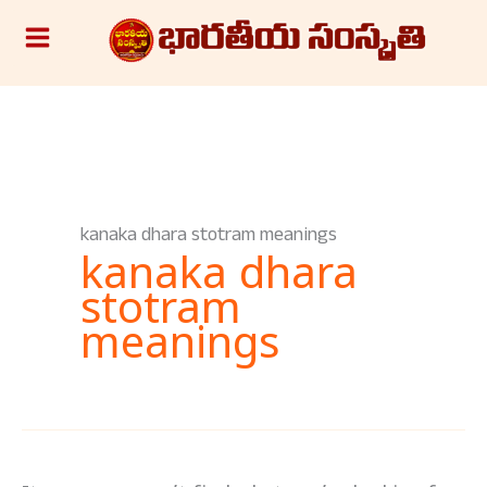
Skip
S
to
e
content
a
r
c
h
kanaka dhara stotram meanings
kanaka dhara
stotram
meanings