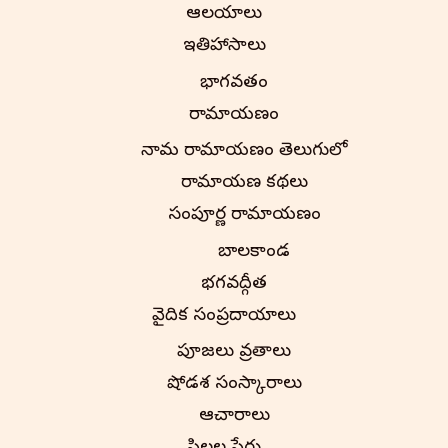
ఆలయాలు
ఇతిహాసాలు
భాగవతం
రామాయణం
నామ రామాయణం తెలుగులో
రామాయణ కథలు
సంపూర్ణ రామాయణం
బాలకాండ
భగవద్గీత
వైదిక సంప్రదాయాలు
పూజలు వ్రతాలు
షోడశ సంస్కారాలు
ఆచారాలు