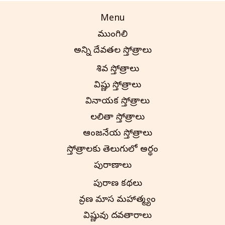
Menu
ముంగిలి
అన్ని దేవతల స్తోత్రాలు
శివ స్తోత్రాలు
విష్ణు స్తోత్రాలు
వినాయక స్తోత్రాలు
లలితా స్తోత్రాలు
ఆంజనేయ స్తోత్రాలు
స్తోత్రాలకు తెలుగులో అర్థం
పురాణాలు
పురాణ కథలు
శ్రావణ మాస మహాత్మ్యం
విష్ణువు దశావతారాలు