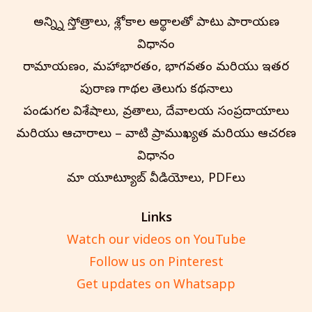
అన్న్ని స్తోత్రాలు, శ్లోకాల అర్థాలతో పాటు పారాయణ
విధానం
రామాయణం, మహాభారతం, భాగవతం మరియు ఇతర
పురాణ గాథల తెలుగు కథనాలు
పండుగల విశేషాలు, వ్రతాలు, దేవాలయ సంప్రదాయాలు
మరియు ఆచారాలు – వాటి ప్రాముఖ్యత మరియు ఆచరణ
విధానం
మా యూట్యూబ్ వీడియోలు, PDFలు
Links
Watch our videos on YouTube
Follow us on Pinterest
Get updates on Whatsapp