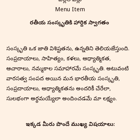
పిల్లల పేర్లు
Menu Item
భారతీయ సంస్కృతి‌కి హార్దిక స్వాగతం
సంస్కృతి ఒక జాతి విశిష్టతను, ఉన్నతిని తెలియజేస్తుంది.
సంప్రదాయాలు, సాహిత్యం, కళలు, ఆధ్యాత్మికత,
ఆచారాలు, నమ్మకాల సమాహారమే సంస్కృతి. అటువంటి
వారసత్వ సంపద అయిన మన భారతీయ సంస్కృతి,
సంప్రదాయాలు, ఆధ్యాత్మికతను అందరికీ చేరేలా,
సులభంగా అర్థమయ్యేలా అందించడమే మా లక్ష్యం.
ఇక్కడ మీరు పొందే ముఖ్య విషయాలు: