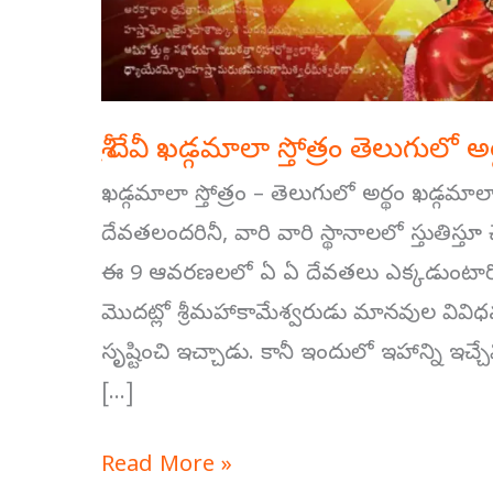
శ్రీ దేవీ ఖడ్గమాలా స్తోత్రం తెలుగులో 
ఖడ్గమాలా స్తోత్రం – తెలుగులో అర్థం ఖడ్గమాలా
దేవతలందరినీ, వారి వారి స్థానాలలో స్తుతిస్తూ
ఈ 9 ఆవరణలలో ఏ ఏ దేవతలు ఎక్కడుంటారో, 
మొదట్లో శ్రీమహాకామేశ్వరుడు మానవుల వివిధ
సృష్టించి ఇచ్చాడు. కానీ ఇందులో ఇహాన్ని ఇచ్చేవ
[…]
Read More »