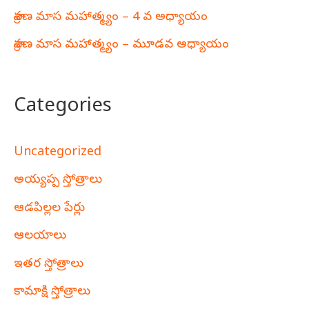
శ్రావణ మాస మహాత్మ్యం – 4 వ అధ్యాయం
శ్రావణ మాస మహాత్మ్యం – మూడవ అధ్యాయం
Categories
Uncategorized
అయ్యప్ప స్తోత్రాలు
ఆడపిల్లల పేర్లు
ఆలయాలు
ఇతర స్తోత్రాలు
కామాక్షి స్తోత్రాలు