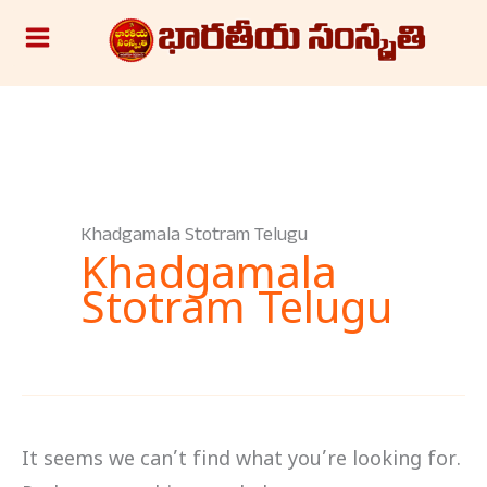
Skip
S
to
e
content
a
r
c
h
Khadgamala Stotram Telugu
Khadgamala
Stotram Telugu
It seems we can’t find what you’re looking for.