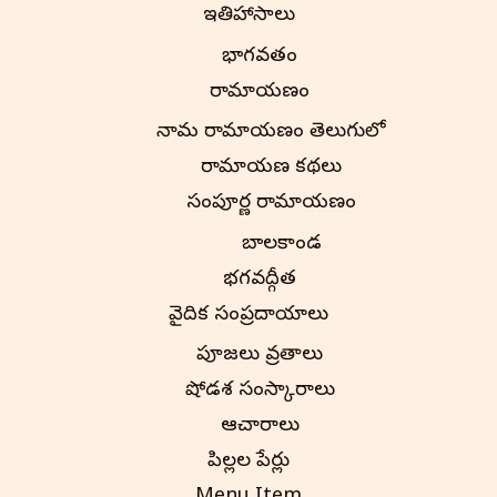
ఇతిహాసాలు
భాగవతం
రామాయణం
నామ రామాయణం తెలుగులో
రామాయణ కథలు
సంపూర్ణ రామాయణం
బాలకాండ
భగవద్గీత
వైదిక సంప్రదాయాలు
పూజలు వ్రతాలు
షోడశ సంస్కారాలు
ఆచారాలు
పిల్లల పేర్లు