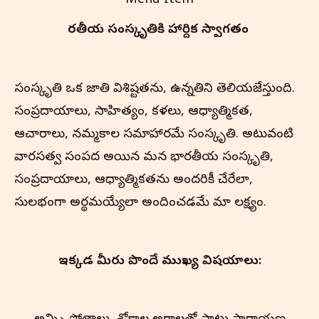
Menu Item
భారతీయ సంస్కృతి‌కి హార్దిక స్వాగతం
సంస్కృతి ఒక జాతి విశిష్టతను, ఉన్నతిని తెలియజేస్తుంది.
సంప్రదాయాలు, సాహిత్యం, కళలు, ఆధ్యాత్మికత,
ఆచారాలు, నమ్మకాల సమాహారమే సంస్కృతి. అటువంటి
వారసత్వ సంపద అయిన మన భారతీయ సంస్కృతి,
సంప్రదాయాలు, ఆధ్యాత్మికతను అందరికీ చేరేలా,
సులభంగా అర్థమయ్యేలా అందించడమే మా లక్ష్యం.
ఇక్కడ మీరు పొందే ముఖ్య విషయాలు: