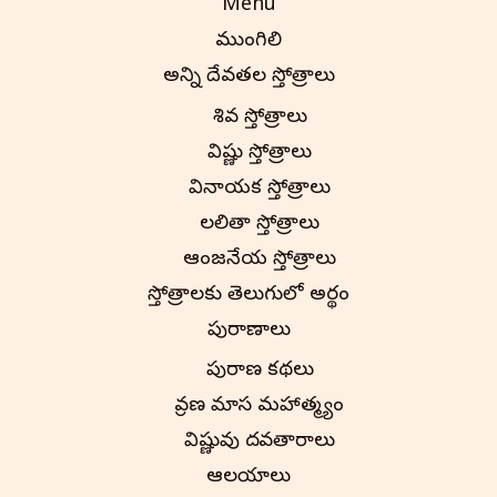
Menu
ముంగిలి
అన్ని దేవతల స్తోత్రాలు
శివ స్తోత్రాలు
విష్ణు స్తోత్రాలు
వినాయక స్తోత్రాలు
లలితా స్తోత్రాలు
ఆంజనేయ స్తోత్రాలు
స్తోత్రాలకు తెలుగులో అర్థం
పురాణాలు
పురాణ కథలు
శ్రావణ మాస మహాత్మ్యం
విష్ణువు దశావతారాలు
ఆలయాలు