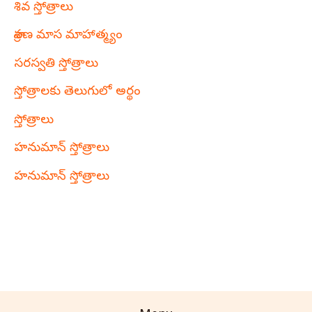
శివ స్తోత్రాలు
శ్రావణ మాస మాహాత్మ్యం
సరస్వతి స్తోత్రాలు
స్తోత్రాలకు తెలుగులో అర్థం
స్తోత్రాలు
హనుమాన్ స్తోత్రాలు
హనుమాన్ స్తోత్రాలు