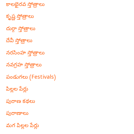
కాలభైరవ స్తోత్రాలు
కృష్ణ స్తోత్రాలు
దుర్గా స్తోత్రాలు
దేవీ స్తోత్రాలు
నరసింహ స్తోత్రాలు
నవగ్రహ స్తోత్రాలు
పండుగలు (Festivals)
పిల్లల పేర్లు
పురాణ కథలు
పురాణాలు
మగ పిల్లల పేర్లు