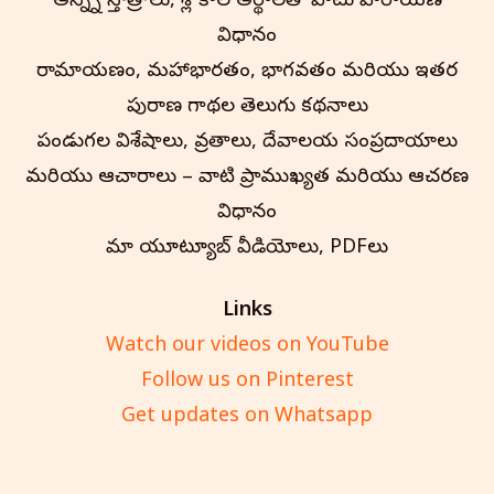
అన్న్ని స్తోత్రాలు, శ్లోకాల అర్థాలతో పాటు పారాయణ
విధానం
రామాయణం, మహాభారతం, భాగవతం మరియు ఇతర
పురాణ గాథల తెలుగు కథనాలు
పండుగల విశేషాలు, వ్రతాలు, దేవాలయ సంప్రదాయాలు
మరియు ఆచారాలు – వాటి ప్రాముఖ్యత మరియు ఆచరణ
విధానం
మా యూట్యూబ్ వీడియోలు, PDFలు
Links
Watch our videos on YouTube
Follow us on Pinterest
Get updates on Whatsapp