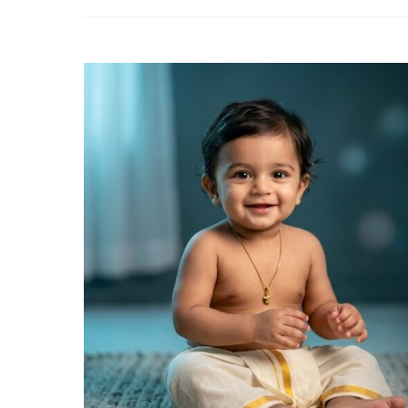
మగపిల్లల
కోసం
L
–
ల
అక్షరంతో
హిందూ
దేవతల
పేర్లు