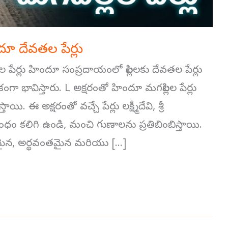
దూ దేవతల పేర్లు
పేర్లు హిందూ సంప్రదాయంలో పిల్లలకు దేవతల పేర్లు
ా భావిస్తారు. L అక్షరంతో హిందూ మగపిల్లల పేర్లు
 ఈ అక్షరంతో వచ్చే పేర్లు లక్ష్మీదేవి, శ్రీ
ం కలిగి ఉండి, మంచి గుణాలను ప్రతిబింబిస్తాయి.
ందమైన, అర్థవంతమైన మరియు […]