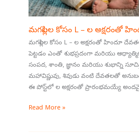
మగపిల్లల కోసం L – ల అక్షరంతో హిం
మగపిల్లల కోసం L – ల అక్షరంతో హిందూ దేవతల 
పెట్టడం ఎంతో శుభప్రదంగా మరియు ఆధ్యాత్మికంగ
సంపద, శాంతి, జ్ఞానం మరియు శుభాన్ని సూచిస్తాయి.
మహావిష్ణువు, శివుడు వంటి దేవతలతో అనుబంధ
ఈ పోస్ట్‌లో ల అక్షరంతో ప్రారంభమయ్యే అ
Read More »