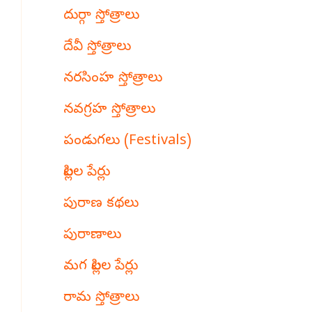
దుర్గా స్తోత్రాలు
దేవీ స్తోత్రాలు
నరసింహ స్తోత్రాలు
నవగ్రహ స్తోత్రాలు
పండుగలు (Festivals)
పిల్లల పేర్లు
పురాణ కథలు
పురాణాలు
మగ పిల్లల పేర్లు
రామ స్తోత్రాలు