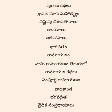
పురాణ కథలు
శ్రావణ మాస మహాత్మ్యం
విష్ణువు దశావతారాలు
ఆలయాలు
ఇతిహాసాలు
భాగవతం
రామాయణం
నామ రామాయణం తెలుగులో
రామాయణ కథలు
సంపూర్ణ రామాయణం
బాలకాండ
భగవద్గీత
వైదిక సంప్రదాయాలు