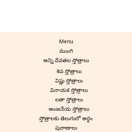
Menu
ముంగిలి
అన్ని దేవతల స్తోత్రాలు
శివ స్తోత్రాలు
విష్ణు స్తోత్రాలు
వినాయక స్తోత్రాలు
లలితా స్తోత్రాలు
ఆంజనేయ స్తోత్రాలు
స్తోత్రాలకు తెలుగులో అర్థం
పురాణాలు