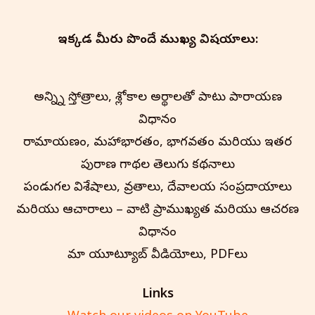
ఇక్కడ మీరు పొందే ముఖ్య విషయాలు:
అన్న్ని స్తోత్రాలు, శ్లోకాల అర్థాలతో పాటు పారాయణ
విధానం
రామాయణం, మహాభారతం, భాగవతం మరియు ఇతర
పురాణ గాథల తెలుగు కథనాలు
పండుగల విశేషాలు, వ్రతాలు, దేవాలయ సంప్రదాయాలు
మరియు ఆచారాలు – వాటి ప్రాముఖ్యత మరియు ఆచరణ
విధానం
మా యూట్యూబ్ వీడియోలు, PDFలు
Links