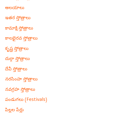
ఆలయాలు
ఇతర స్తోత్రాలు
కామాక్షి స్తోత్రాలు
కాలభైరవ స్తోత్రాలు
కృష్ణ స్తోత్రాలు
దుర్గా స్తోత్రాలు
దేవీ స్తోత్రాలు
నరసింహ స్తోత్రాలు
నవగ్రహ స్తోత్రాలు
పండుగలు (Festivals)
పిల్లల పేర్లు