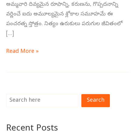
అమ్మవారి దివ్యమైన రూపాన్ని, కరుణను, గొప్పదనాన్ని
వర్ణించే ఐదు అమూల్యమైన శ్లోకాల సమూహమే ఈ
పంచరత్న స్తోత్రం. నిత్యం ఉరుకులు పరుగుల జీవితంలో
[…]
Read More »
Search
Recent Posts