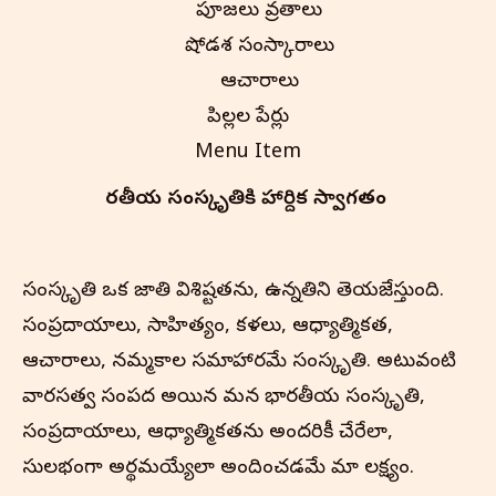
పూజలు వ్రతాలు
షోడశ సంస్కారాలు
ఆచారాలు
పిల్లల పేర్లు
Menu Item
భారతీయ సంస్కృతి‌కి హార్దిక స్వాగతం
సంస్కృతి ఒక జాతి విశిష్టతను, ఉన్నతిని తెలియజేస్తుంది.
సంప్రదాయాలు, సాహిత్యం, కళలు, ఆధ్యాత్మికత,
ఆచారాలు, నమ్మకాల సమాహారమే సంస్కృతి. అటువంటి
వారసత్వ సంపద అయిన మన భారతీయ సంస్కృతి,
సంప్రదాయాలు, ఆధ్యాత్మికతను అందరికీ చేరేలా,
సులభంగా అర్థమయ్యేలా అందించడమే మా లక్ష్యం.