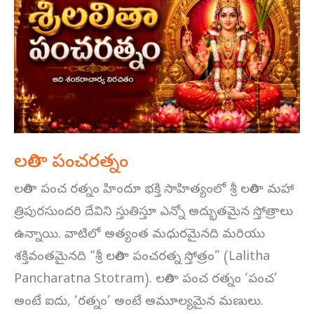
పంచరత్నం
లలితా పంచరత్నం
లలితా పంచ రత్నం హిందూ భక్తి సాహిత్యంలో శ్రీ లలితా మహా
త్రిపురసుందరి దేవిని స్తుతిస్తూ ఎన్నో అద్భుతమైన స్తోత్రాలు
ఉన్నాయి. వాటిలో అత్యంత మధురమైనది మరియు
శక్తివంతమైనది “శ్రీ లలితా పంచరత్న స్తోత్రం” (Lalitha
Pancharatna Stotram). లలితా పంచ రత్నం ‘పంచ’
అంటే ఐదు, ‘రత్నం’ అంటే అమూల్యమైన మణులు.