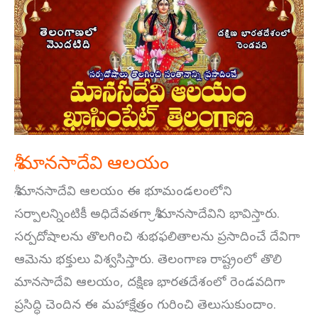
మానసాదేవి
ఆలయం
శ్రీ మానసాదేవి ఆలయం
శ్రీ మానసాదేవి ఆలయం ఈ భూమండలంలోని
సర్పాలన్నింటికీ అధిదేవతగా శ్రీ మానసాదేవిని భావిస్తారు.
సర్పదోషాలను తొలగించి శుభఫలితాలను ప్రసాదించే దేవిగా
ఆమెను భక్తులు విశ్వసిస్తారు. తెలంగాణ రాష్ట్రంలో తొలి
మానసాదేవి ఆలయం, దక్షిణ భారతదేశంలో రెండవదిగా
ప్రసిద్ధి చెందిన ఈ మహాక్షేత్రం గురించి తెలుసుకుందాం.