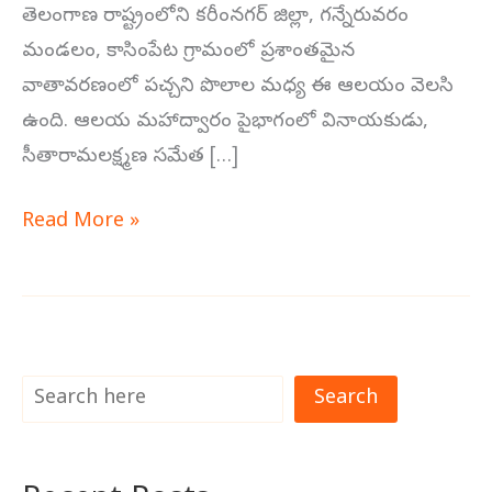
తెలంగాణ రాష్ట్రంలోని కరీంనగర్ జిల్లా, గన్నేరువరం
మండలం, కాసింపేట గ్రామంలో ప్రశాంతమైన
వాతావరణంలో పచ్చని పొలాల మధ్య ఈ ఆలయం వెలసి
ఉంది. ఆలయ మహాద్వారం పైభాగంలో వినాయకుడు,
సీతారామలక్ష్మణ సమేత […]
Read More »
Search