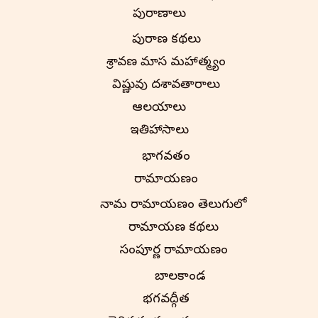
పురాణాలు
పురాణ కథలు
శ్రావణ మాస మహాత్మ్యం
విష్ణువు దశావతారాలు
ఆలయాలు
ఇతిహాసాలు
భాగవతం
రామాయణం
నామ రామాయణం తెలుగులో
రామాయణ కథలు
సంపూర్ణ రామాయణం
బాలకాండ
భగవద్గీత