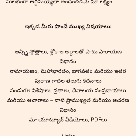
సులభంగా అర్థమయ్యేలా అందించడమే మా లక్ష్యం.
ఇక్కడ మీరు పొందే ముఖ్య విషయాలు:
అన్న్ని స్తోత్రాలు, శ్లోకాల అర్థాలతో పాటు పారాయణ
విధానం
రామాయణం, మహాభారతం, భాగవతం మరియు ఇతర
పురాణ గాథల తెలుగు కథనాలు
పండుగల విశేషాలు, వ్రతాలు, దేవాలయ సంప్రదాయాలు
మరియు ఆచారాలు – వాటి ప్రాముఖ్యత మరియు ఆచరణ
విధానం
మా యూట్యూబ్ వీడియోలు, PDFలు