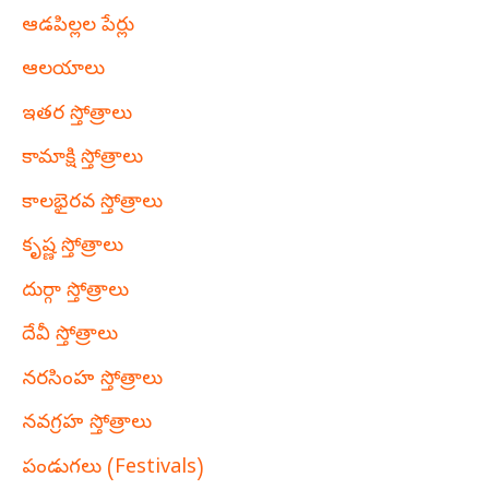
ఆడపిల్లల పేర్లు
ఆలయాలు
ఇతర స్తోత్రాలు
కామాక్షి స్తోత్రాలు
కాలభైరవ స్తోత్రాలు
కృష్ణ స్తోత్రాలు
దుర్గా స్తోత్రాలు
దేవీ స్తోత్రాలు
నరసింహ స్తోత్రాలు
నవగ్రహ స్తోత్రాలు
పండుగలు (Festivals)