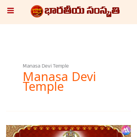
Skip
S
to
e
content
a
r
c
h
Manasa Devi Temple
Manasa Devi
Temple