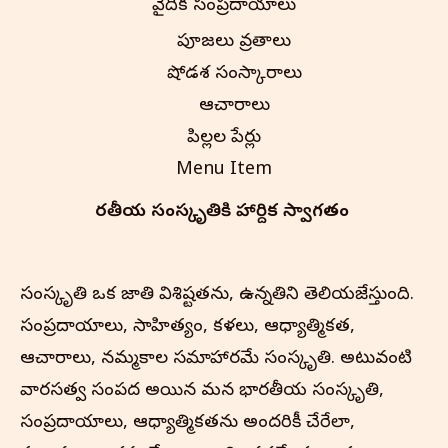
వైదిక సంప్రదాయాలు
పూజలు వ్రతాలు
షోడశ సంస్కారాలు
ఆచారాలు
పిల్లల పేర్లు
Menu Item
భారతీయ సంస్కృతి‌కి హార్దిక స్వాగతం
సంస్కృతి ఒక జాతి విశిష్టతను, ఉన్నతిని తెలియజేస్తుంది.
సంప్రదాయాలు, సాహిత్యం, కళలు, ఆధ్యాత్మికత,
ఆచారాలు, నమ్మకాల సమాహారమే సంస్కృతి. అటువంటి
వారసత్వ సంపద అయిన మన భారతీయ సంస్కృతి,
సంప్రదాయాలు, ఆధ్యాత్మికతను అందరికీ చేరేలా,